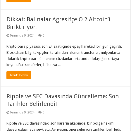
Dikkat: Balinalar Agresifçe O 2 Altcoin’i
Biriktiriyor!
Temmuz 9, 2024
0
Kripto para piyasası, son 24 saat içinde epey hareketli bir gün geçirdi.
Blockchain bilgi takipçileri tarafından izlenen transferler, milyonlarca
dolarlık kripto para ünitesinin cüzdanlar ortasında dolaştığını ortaya
koydu. Bu transferler, bilhassa ...
İçerik Detayı
Ripple ve SEC Davasında Güncelleme: Son
Tarihler Belirlendi!
Temmuz 9, 2024
0
Ripple ve SEC davasındaki son kararın akabinde, bir bölge hakimi
davayı uzlaşmaya sevk etti. Ayrıyeten, önergeler için tarihleri belirledi.