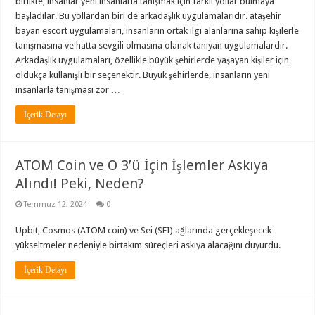
birlikte, insanlar yeni insanlarla tanışmak için farklı yollar bulmaya
başladılar. Bu yollardan biri de arkadaşlık uygulamalarıdır. ataşehir
bayan escort uygulamaları, insanların ortak ilgi alanlarına sahip kişilerle
tanışmasına ve hatta sevgili olmasına olanak tanıyan uygulamalardır.
Arkadaşlık uygulamaları, özellikle büyük şehirlerde yaşayan kişiler için
oldukça kullanışlı bir seçenektir. Büyük şehirlerde, insanların yeni
insanlarla tanışması zor …
İçerik Detayı
ATOM Coin ve O 3’ü İçin İşlemler Askıya
Alındı! Peki, Neden?
Temmuz 12, 2024
0
Upbit, Cosmos (ATOM coin) ve Sei (SEI) ağlarında gerçekleşecek
yükseltmeler nedeniyle birtakım süreçleri askıya alacağını duyurdu.
İçerik Detayı