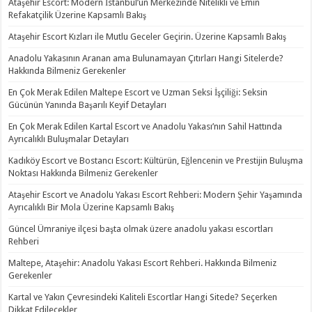
Ataşehir Escort: Modern İstanbul’un Merkezinde Nitelikli ve Emin
Refakatçilik Üzerine Kapsamlı Bakış
Ataşehir Escort Kızları ile Mutlu Geceler Geçirin. Üzerine Kapsamlı Bakış
Anadolu Yakasının Aranan ama Bulunamayan Çıtırları Hangi Sitelerde?
Hakkında Bilmeniz Gerekenler
En Çok Merak Edilen Maltepe Escort ve Uzman Seksi İşçiliği: Seksin
Gücünün Yanında Başarılı Keyif Detayları
En Çok Merak Edilen Kartal Escort ve Anadolu Yakası’nın Sahil Hattında
Ayrıcalıklı Buluşmalar Detayları
Kadıköy Escort ve Bostancı Escort: Kültürün, Eğlencenin ve Prestijin Buluşma
Noktası Hakkında Bilmeniz Gerekenler
Ataşehir Escort ve Anadolu Yakası Escort Rehberi: Modern Şehir Yaşamında
Ayrıcalıklı Bir Mola Üzerine Kapsamlı Bakış
Güncel Ümraniye ilçesi başta olmak üzere anadolu yakası escortları
Rehberi
Maltepe, Ataşehir: Anadolu Yakası Escort Rehberi. Hakkında Bilmeniz
Gerekenler
Kartal ve Yakın Çevresindeki Kaliteli Escortlar Hangi Sitede? Seçerken
Dikkat Edilecekler