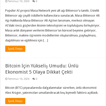
Temmuz 10, 2024
0
Popüler AI projesi Masa Network yeni alt ağı Bittensor’u tanıttı. Üstelik
Bittensor ağı çeşitli ödüllerle kullanıcılara sunulacak. Masa Bittensor Alt
Ağı Hakkında Masa Bittensor Alt Ağı’nın lansmanı, merkezi olmayan
AI’daki öncü güçlerden ikisinin teknolojisini ve topluluğunu birleştiriyor.
Masa artık dünyanın verilerini Bittensor’un küresel beynine getiriyor.
Bittensor, makine öğrenimi modellerinin oluşturulması, paylaşılması,
dağıtılması ve eğitilmesi için […]
İçerik Detayı
Bitcoin İçin Yükseliş Umudu: Ünlü
Ekonomist 5 Olaya Dikkat Çekti
Temmuz 10, 2024
0
Bitcoin (BTC) piyasalarında dalgalanmalar sürerken, ünlü ekonomist
Alex Krüger, yatırımcıları umutlandıracak beş kıymetli faktörü açıkladı.
İçerik Detayı