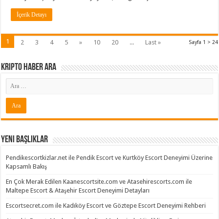
İçerik Detayı
1
2
3
4
5
»
10
20
...
Last »
Sayfa 1 > 24
Kripto Haber ARA
Yeni Başlıklar
Pendikescortkizlar.net ile Pendik Escort ve Kurtköy Escort Deneyimi Üzerine
Kapsamlı Bakış
En Çok Merak Edilen Kaanescortsite.com ve Atasehirescorts.com ile
Maltepe Escort & Ataşehir Escort Deneyimi Detayları
Escortsecret.com ile Kadıköy Escort ve Göztepe Escort Deneyimi Rehberi