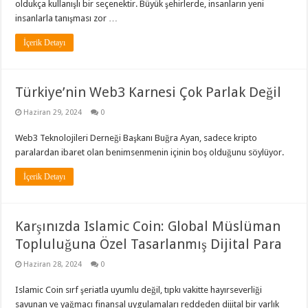
oldukça kullanışlı bir seçenektir. Büyük şehirlerde, insanların yeni
insanlarla tanışması zor …
İçerik Detayı
Türkiye’nin Web3 Karnesi Çok Parlak Değil
Haziran 29, 2024
0
Web3 Teknolojileri Derneği Başkanı Buğra Ayan, sadece kripto
paralardan ibaret olan benimsenmenin içinin boş olduğunu söylüyor.
İçerik Detayı
Karşınızda Islamic Coin: Global Müslüman
Topluluğuna Özel Tasarlanmış Dijital Para
Haziran 28, 2024
0
Islamic Coin sırf şeriatla uyumlu değil, tıpkı vakitte hayırseverliği
savunan ve yağmacı finansal uygulamaları reddeden dijital bir varlık