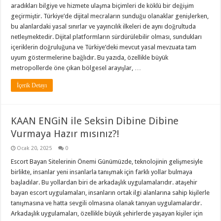
aradıkları bilgiye ve hizmete ulaşma biçimleri de köklü bir değişim
geçirmiştir. Türkiye’de dijital mecraların sunduğu olanaklar genişlerken,
bu alanlardaki yasal sınırlar ve yayıncılık ilkeleri de aynı doğrultuda
netleşmektedir. Dijital platformların sürdürülebilir olması, sundukları
içeriklerin doğruluğuna ve Türkiye’deki mevcut yasal mevzuata tam
uyum göstermelerine bağlıdır. Bu yazıda, özellikle büyük
metropollerde öne çıkan bölgesel arayışlar, …
İçerik Detayı
KAAN ENGiN ile Seksin Dibine Dibine
Vurmaya Hazır mısınız?!
Ocak 20, 2025
0
Escort Bayan Sitelerinin Önemi Günümüzde, teknolojinin gelişmesiyle
birlikte, insanlar yeni insanlarla tanışmak için farklı yollar bulmaya
başladılar. Bu yollardan biri de arkadaşlık uygulamalarıdır. ataşehir
bayan escort uygulamaları, insanların ortak ilgi alanlarına sahip kişilerle
tanışmasına ve hatta sevgili olmasına olanak tanıyan uygulamalardır.
Arkadaşlık uygulamaları, özellikle büyük şehirlerde yaşayan kişiler için