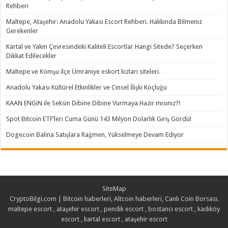
Rehberi
Maltepe, Ataşehir: Anadolu Yakası Escort Rehberi. Hakkında Bilmeniz
Gerekenler
Kartal ve Yakın Çevresindeki Kaliteli Escortlar Hangi Sitede? Seçerken
Dikkat Edilecekler
Maltepe ve Komşu ilçe Ümraniye eskort kızları siteleri.
Anadolu Yakası Kültürel Etkinlikler ve Cinsel İlişki Koçluğu
KAAN ENGiN ile Seksin Dibine Dibine Vurmaya Hazır mısınız?!
Spot Bitcoin ETF’leri Cuma Günü 143 Milyon Dolarlık Giriş Gördü!
Dogecoin Balina Satışlara Rağmen, Yükselmeye Devam Ediyor
SiteMap
CryptoBilgi.com | Bitcoin haberleri, Altcoin haberleri, Canlı Coin Borsası.
maltepe escort
,
ataşehir escort
,
pendik escort
,
bostancı escort
,
kadıköy
escort
,
kartal escort
,
ataşehir escort