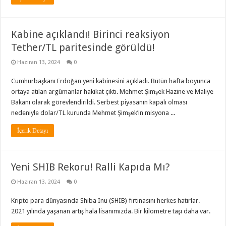
Kabine açıklandı! Birinci reaksiyon
Tether/TL paritesinde görüldü!
Haziran 13, 2024
0
Cumhurbaşkanı Erdoğan yeni kabinesini açıkladı. Bütün hafta boyunca
ortaya atılan argümanlar hakikat çıktı. Mehmet Şimşek Hazine ve Maliye
Bakanı olarak görevlendirildi. Serbest piyasanın kapalı olması
nedeniyle dolar/TL kurunda Mehmet Şimşek’in misyona ...
İçerik Detayı
Yeni SHIB Rekoru! Ralli Kapıda Mı?
Haziran 13, 2024
0
Kripto para dünyasında Shiba Inu (SHIB) fırtınasını herkes hatırlar.
2021 yılında yaşanan artış hala lisanımızda. Bir kilometre taşı daha var.