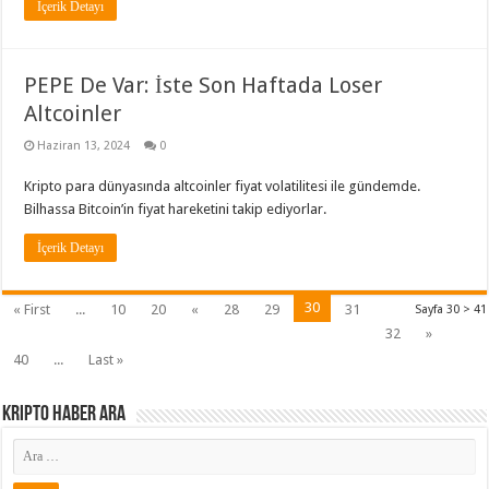
İçerik Detayı
PEPE De Var: İste Son Haftada Loser
Altcoinler
Haziran 13, 2024
0
Kripto para dünyasında altcoinler fiyat volatilitesi ile gündemde.
Bilhassa Bitcoin’in fiyat hareketini takip ediyorlar.
İçerik Detayı
30
« First
...
10
20
«
28
29
31
Sayfa 30 > 41
32
»
40
...
Last »
Kripto Haber ARA