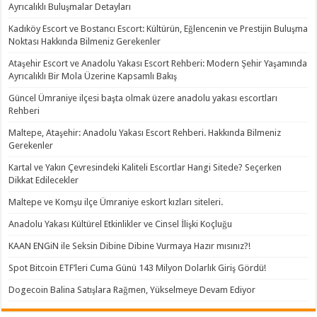
Ayrıcalıklı Buluşmalar Detayları
Kadıköy Escort ve Bostancı Escort: Kültürün, Eğlencenin ve Prestijin Buluşma
Noktası Hakkında Bilmeniz Gerekenler
Ataşehir Escort ve Anadolu Yakası Escort Rehberi: Modern Şehir Yaşamında
Ayrıcalıklı Bir Mola Üzerine Kapsamlı Bakış
Güncel Ümraniye ilçesi başta olmak üzere anadolu yakası escortları
Rehberi
Maltepe, Ataşehir: Anadolu Yakası Escort Rehberi. Hakkında Bilmeniz
Gerekenler
Kartal ve Yakın Çevresindeki Kaliteli Escortlar Hangi Sitede? Seçerken
Dikkat Edilecekler
Maltepe ve Komşu ilçe Ümraniye eskort kızları siteleri.
Anadolu Yakası Kültürel Etkinlikler ve Cinsel İlişki Koçluğu
KAAN ENGiN ile Seksin Dibine Dibine Vurmaya Hazır mısınız?!
Spot Bitcoin ETF’leri Cuma Günü 143 Milyon Dolarlık Giriş Gördü!
Dogecoin Balina Satışlara Rağmen, Yükselmeye Devam Ediyor