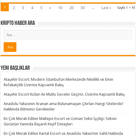
1
2
3
4
5
»
10
20
30
...
Last »
Sayfa 1 > 41
Kripto Haber ARA
Yeni Başlıklar
Ataşehir Escort: Modern İstanbul’un Merkezinde Nitelikli ve Emin
Refakatçilik Üzerine Kapsamlı Bakış
Ataşehir Escort Kızları ile Mutlu Geceler Geçirin. Üzerine Kapsamlı Bakış
Anadolu Yakasının Aranan ama Bulunamayan Çıtırları Hangi Sitelerde?
Hakkında Bilmeniz Gerekenler
En Çok Merak Edilen Maltepe Escort ve Uzman Seksi İşçiliği: Seksin
Gücünün Yanında Başarılı Keyif Detayları
En Çok Merak Edilen Kartal Escort ve Anadolu Yakası’nın Sahil Hattında