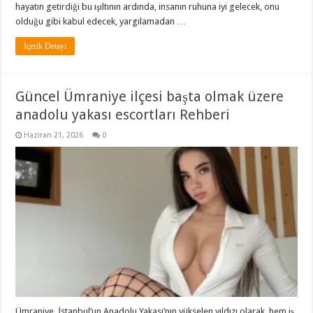
hayatın getirdiği bu ışıltının ardında, insanın ruhuna iyi gelecek, onu
olduğu gibi kabul edecek, yargılamadan …
İçerik Detayı
Güncel Ümraniye ilçesi başta olmak üzere
anadolu yakası escortları Rehberi
Haziran 21, 2026
0
Ümraniye, İstanbul’un Anadolu Yakası’nın yükselen yıldızı olarak, hem iş