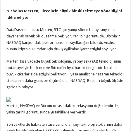
Nicholas Merten, Bitcoin’in büyük bir düzeltmeye yöneldiğini
iddia ediyor
DataDash sunucusu Merten, BTC için yanıp sönen bir ayı sinyaline
dayanarak büyük bir düzeltme bekliyor. Yeni bir görüntüde, Bitcoin’in
NASDAQ karşısındaki performansının zayıfladığını bildirdi. Analist
bunun kripto hükümdarı için düşüş eğilimine işaret ettiğini söylüyor.
Merten, kısa vadede büyük teknolojinin, yapay zeka (AI) teknolojisinin
potansiyeliyle beslenen ve Bitcoin’in fiyat hareketini geride bırakan
büyük çıkarlar elde ettiğini belirtiyor. Piyasa analistine nazaran teknoloji
stoklarının daha geniş bir ölçümü olan NASDAQ, Bitcoin’i büyük ölçüde
geride bırakıyor.
Merten, NASDAQ ve Bitcoin ortasındaki korelasyonu değerlendirdiği
yakın tarihli görüntüsünde şu tahlillere yer verdi:
Son vakitlerde hakikaten tasa verici olan şey, teknoloji stoklarının daha
geniş bir ölçümü olan NASDAQ’u izlemek… şu anda Bitcoin’i büyük