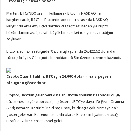
Bitcoin için sırada ne var?
Merten, BTC/NDX oranını kullanarak Bitcoin’i NASDAQ ile
karşılaştırarak, BTC’nin Bitcoin’in son rallisi sırasında NASDAQ
karşısında elde ettiği çıkarlardan vazgeçmesi nedeniyle kripto
hükümdarının aşağı taraflı büyük bir hareket için yer hazırladığını
söylüyor.
Bitcoin, son 24 saat içinde %2,5 artışla şu anda 26,422.62 dolardan
süreç görüyor. Gün içinde bir noktada %5’in üzerinde kıymet kazandı.
CryptoQuant tahlili, BTC için 24.000 doların hala geçerli
olduğunu gösteriyor
CryptoQuant’tan gelen yeni datalar, Bitcoin fiyatının kısa vadeli düşüş
düzeltmesine yönelebileceğini gösterdi. BTC’ye dayalı Değişim Oranına
(21d) nazaran: Kestirimi Kaldıraç Oranı, kaldıraçta çok ısınmaya dair
göstergeler var. Bu fenomen tarihî olarak Bitcoin’in fiyatındaki aşağı
taraflı düzeltmelerden evvel geldi.