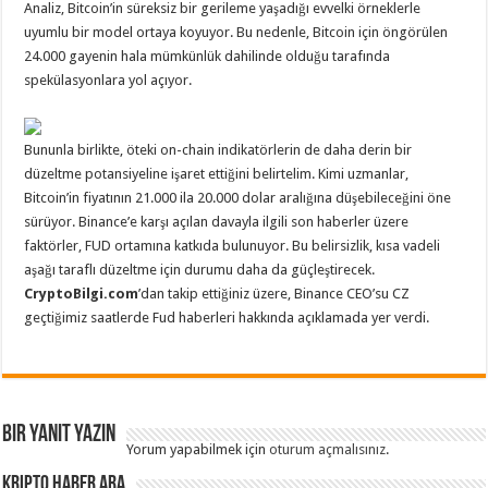
Analiz, Bitcoin’in süreksiz bir gerileme yaşadığı evvelki örneklerle
uyumlu bir model ortaya koyuyor. Bu nedenle, Bitcoin için öngörülen
24.000 gayenin hala mümkünlük dahilinde olduğu tarafında
spekülasyonlara yol açıyor.
Bununla birlikte, öteki on-chain indikatörlerin de daha derin bir
düzeltme potansiyeline işaret ettiğini belirtelim. Kimi uzmanlar,
Bitcoin’in fiyatının 21.000 ila 20.000 dolar aralığına düşebileceğini öne
sürüyor. Binance’e karşı açılan davayla ilgili son haberler üzere
faktörler, FUD ortamına katkıda bulunuyor. Bu belirsizlik, kısa vadeli
aşağı taraflı düzeltme için durumu daha da güçleştirecek.
CryptoBilgi.com
’dan takip ettiğiniz üzere, Binance CEO’su CZ
geçtiğimiz saatlerde Fud haberleri hakkında açıklamada yer verdi.
Bir yanıt yazın
Yorum yapabilmek için
oturum açmalısınız
.
Kripto Haber ARA