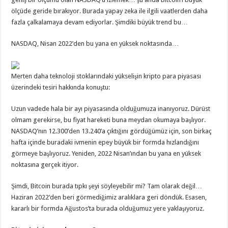
ölçüde geride bırakıyor. Burada yapay zeka ile ilgili vaatlerden daha
fazla çalkalamaya devam ediyorlar. Şimdiki büyük trend bu…
NASDAQ, Nisan 2022’den bu yana en yüksek noktasında…
Merten daha teknoloji stoklarındaki yükselişin kripto para piyasası
üzerindeki tesiri hakkında konuştu:
Uzun vadede hala bir ayı piyasasında olduğumuza inanıyoruz. Dürüst
olmam gerekirse, bu fiyat hareketi buna meydan okumaya başlıyor.
NASDAQ’nın 12.300’den 13.240’a çıktığını gördüğümüz için, son birkaç
hafta içinde buradaki ivmenin epey büyük bir formda hızlandığını
görmeye başlıyoruz. Yeniden, 2022 Nisan’ından bu yana en yüksek
noktasına gerçek itiyor.
Şimdi, Bitcoin burada tıpkı şeyi söyleyebilir mi? Tam olarak değil…
Haziran 2022’den beri görmediğimiz aralıklara geri döndük. Esasen,
kararlı bir formda Ağustos’ta burada olduğumuz yere yaklaşıyoruz.