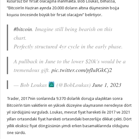
kusursuz bir fırsat olacağına inanmakta. Bob Loukas, bilhassa,
“Bitcoin’in Haziran ayında 20.000 doların altına düşmesinin boğa
koşusu öncesinde büyük bir fırsat olacağını” belirtiyor.
#bitcoin
. Imagine still being bearish on this
chart.
Perfectly structured 4yr cycle in the early phase.
A pullback in June to the lower $20k's would be a
tremendous gift.
pic.twitter.com/pfIuIGkCj2
— Bob Loukas
(@BobLoukas)
June 1, 2023
Trader, 2017’nin sonlarında 9.370 dolarlık doruğa ulaştıktan sonra
Bitcoin’in tüm vakitlerin en yüksek düzeyine ulaşmasının neredeyse dört
yıl sürdüğünü vurguladı. Loukas, mevcut fiyat hareketi ile 2017 ve 2021
yılları ortasındaki fiyat hareketi ortasındaki benzerliğe dikkat çekti. Dört
yıllık eksiksiz fiyat döngüsünün şimdi erken basamaklarında olduğunu
öne sürdü.