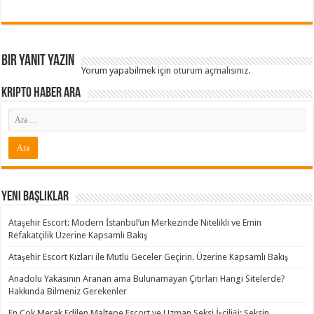
Bir yanıt yazın
Yorum yapabilmek için
oturum açmalısınız
.
Kripto Haber ARA
Yeni Başlıklar
Ataşehir Escort: Modern İstanbul’un Merkezinde Nitelikli ve Emin
Refakatçilik Üzerine Kapsamlı Bakış
Ataşehir Escort Kızları ile Mutlu Geceler Geçirin. Üzerine Kapsamlı Bakış
Anadolu Yakasının Aranan ama Bulunamayan Çıtırları Hangi Sitelerde?
Hakkında Bilmeniz Gerekenler
En Çok Merak Edilen Maltepe Escort ve Uzman Seksi İşçiliği: Seksin