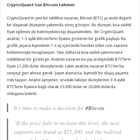
CryptoQuant’tan Bitcoin tahmini
CryptoQuant’ın yeni bir tahliline nazaran, Bitcoin (BTC) şu anda değerli
bir dayanak düzeyinin yakınında süreç görüyor. Bu düzeyin, kısa vadeli
fiyat eğilimini de belirleyebileceği düşünülmekte. Bir CryptoQuant
analisti, 1-3 aylık Bitcoin’lerin fiyatını gösteren bir grafik paylaştı. Bu
grafik, piyasa kıymetinin 1-3 ay içerisinde hareket eden coin sayısına
bölünmesiyle hesaplanıyor. Yani, bilhassa kısa vadeli yatırımcılara
odaklanan bir gösterge. Analiste nazaran bu yaş aralığındaki BTC’lerin
fiyatı 27.200 dolar düzeylerinde. Lakin analiste nazaran BTC’nin bu
seviyeyi geri alması gerek. Şayet alamazsa, kıymetli bir düşüş yaşama
riski taşıyor. Analist ayrıyeten, sıradaki takviye düzeylerinin 3-6 aylık
BTC’lerin fiyatına bağlı olarak 25.300 dolar ve 20.000 dolarda
olduğunu belirtti.
It's time to make a decision for
#Bitcoin
"If the price fails to reclaim this level, the next
supports are found at $25,300, and the realized