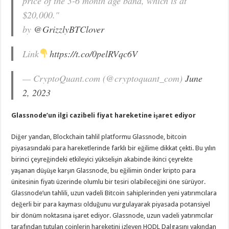
price of the 3-6 month age band, which is at
$20,000."
by
@GrizzlyBTClover
Link
https://t.co/0pelRVqc6V
— CryptoQuant.com (@cryptoquant_com)
June
2, 2023
Glassnode’un ilgi cazibeli fiyat hareketine işaret ediyor
Diğer yandan, Blockchain tahlil platformu Glassnode, bitcoin
piyasasındaki para hareketlerinde farklı bir eğilime dikkat çekti. Bu yılın
birinci çeyreğindeki etkileyici yükselişin akabinde ikinci çeyrekte
yaşanan düşüşe karşın Glassnode, bu eğilimin önder kripto para
ünitesinin fiyatı üzerinde olumlu bir tesiri olabileceğini öne sürüyor.
Glassnode’un tahlili, uzun vadeli Bitcoin sahiplerinden yeni yatırımcılara
değerli bir para kayması olduğunu vurgulayarak piyasada potansiyel
bir dönüm noktasına işaret ediyor. Glassnode, uzun vadeli yatırımcılar
tarafından tutulan coinlerin hareketini izleyen HODL Dalgasını yakından