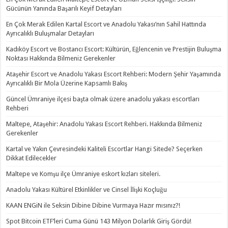
Gücünün Yanında Başarılı Keyif Detayları
En Çok Merak Edilen Kartal Escort ve Anadolu Yakası’nın Sahil Hattında
Ayrıcalıklı Buluşmalar Detayları
Kadıköy Escort ve Bostancı Escort: Kültürün, Eğlencenin ve Prestijin Buluşma
Noktası Hakkında Bilmeniz Gerekenler
Ataşehir Escort ve Anadolu Yakası Escort Rehberi: Modern Şehir Yaşamında
Ayrıcalıklı Bir Mola Üzerine Kapsamlı Bakış
Güncel Ümraniye ilçesi başta olmak üzere anadolu yakası escortları
Rehberi
Maltepe, Ataşehir: Anadolu Yakası Escort Rehberi. Hakkında Bilmeniz
Gerekenler
Kartal ve Yakın Çevresindeki Kaliteli Escortlar Hangi Sitede? Seçerken
Dikkat Edilecekler
Maltepe ve Komşu ilçe Ümraniye eskort kızları siteleri.
Anadolu Yakası Kültürel Etkinlikler ve Cinsel İlişki Koçluğu
KAAN ENGiN ile Seksin Dibine Dibine Vurmaya Hazır mısınız?!
Spot Bitcoin ETF’leri Cuma Günü 143 Milyon Dolarlık Giriş Gördü!