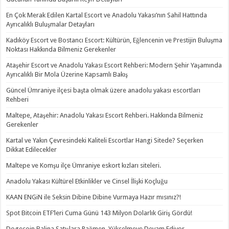
En Çok Merak Edilen Kartal Escort ve Anadolu Yakası’nın Sahil Hattında
Ayrıcalıklı Buluşmalar Detayları
Kadıköy Escort ve Bostancı Escort: Kültürün, Eğlencenin ve Prestijin Buluşma
Noktası Hakkında Bilmeniz Gerekenler
Ataşehir Escort ve Anadolu Yakası Escort Rehberi: Modern Şehir Yaşamında
Ayrıcalıklı Bir Mola Üzerine Kapsamlı Bakış
Güncel Ümraniye ilçesi başta olmak üzere anadolu yakası escortları
Rehberi
Maltepe, Ataşehir: Anadolu Yakası Escort Rehberi. Hakkında Bilmeniz
Gerekenler
Kartal ve Yakın Çevresindeki Kaliteli Escortlar Hangi Sitede? Seçerken
Dikkat Edilecekler
Maltepe ve Komşu ilçe Ümraniye eskort kızları siteleri.
Anadolu Yakası Kültürel Etkinlikler ve Cinsel İlişki Koçluğu
KAAN ENGiN ile Seksin Dibine Dibine Vurmaya Hazır mısınız?!
Spot Bitcoin ETF’leri Cuma Günü 143 Milyon Dolarlık Giriş Gördü!
Dogecoin Balina Satışlara Rağmen, Yükselmeye Devam Ediyor