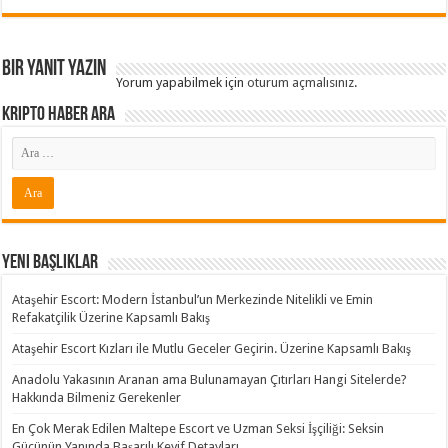
Bir yanıt yazın
Yorum yapabilmek için
oturum açmalısınız
.
Kripto Haber ARA
Yeni Başlıklar
Ataşehir Escort: Modern İstanbul’un Merkezinde Nitelikli ve Emin
Refakatçilik Üzerine Kapsamlı Bakış
Ataşehir Escort Kızları ile Mutlu Geceler Geçirin. Üzerine Kapsamlı Bakış
Anadolu Yakasının Aranan ama Bulunamayan Çıtırları Hangi Sitelerde?
Hakkında Bilmeniz Gerekenler
En Çok Merak Edilen Maltepe Escort ve Uzman Seksi İşçiliği: Seksin
Gücünün Yanında Başarılı Keyif Detayları