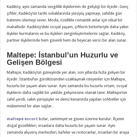
Kadıköy, aynı zamanda sevgililik ilişkilerinin de geliştiği bir ilçedir. Genç
çiftler, Kadıköy’ün tarihi sokaklarında yürüyüş yapmayı, sahilde gün
batımını izlemeyi sever. Moda, özellikle romantik anlar için ideal bir
mahalledir. Kadıköy’deki sosyal yaşam, çiftlerin birbirleriyle daha yakın
ilişkiler kurmalarını ve bu ilişkileri zenginleştirmelerini sağlar. Kadıköy,
partner ilişkilerinde hem güvenli hem de heyecan verici bir alan sunar.
Maltepe: İstanbul’un Huzurlu ve
Gelişen Bölgesi
Maltepe, Kadıköy’ün güneyinde yer alan, son yıllarda hızla gelişen bir
ilçedir. İstanbul’un gürültüsünden uzaklaşmak isteyenler için Maltepe,
huzurlu bir yaşam alanı sunar. Aynı zamanda bu huzurlu ortam, sosyal
ilişkilerin daha sağlıklı bir şekilde gelişmesine olanak tanır. Maltepe’nin
sahil şeridi, sakin yürüyüşler ve deniz kenarında yapılan sohbetler için
mükemmel bir alan sağlar.
maltepe escort
kızlar, samimiyet ve güven üzerine kurulur. İlçenin
doğal güzellikleri, insanlara daha huzurlu bir yaşam sunar. Aynı
zamanda alışveriş merkezleri, kafeler ve restoranlar, insanları bir araya