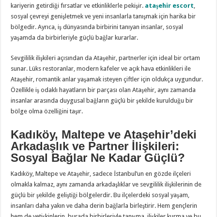
kariyerin getirdiği fırsatlar ve etkinliklerle pekişir.
ataşehir escort
,
sosyal çevreyi genişletmek ve yeni insanlarla tanışmak için harika bir
bölgedir. Ayrıca, iş dünyasında birbirini tanıyan insanlar, sosyal
yaşamda da birbirleriyle güçlü bağlar kurarlar.
Sevgililik ilişkileri açısından da Ataşehir, partnerler için ideal bir ortam
sunar. Lüks restoranlar, modern kafeler ve açık hava etkinlikleri ile
Ataşehir, romantik anlar yaşamak isteyen çiftler için oldukça uygundur.
Özellikle iş odaklı hayatların bir parçası olan Ataşehir, aynı zamanda
insanlar arasında duygusal bağların güçlü bir şekilde kurulduğu bir
bölge olma özelliğini taşır.
Kadıköy, Maltepe ve Ataşehir’deki
Arkadaşlık ve Partner İlişkileri:
Sosyal Bağlar Ne Kadar Güçlü?
Kadıköy, Maltepe ve Ataşehir, sadece İstanbul’un en gözde ilçeleri
olmakla kalmaz, aynı zamanda arkadaşlıklar ve sevgililik ilişkilerinin de
güçlü bir şekilde geliştiği bölgelerdir. Bu ilçelerdeki sosyal yaşam,
insanları daha yakın ve daha derin bağlarla birleştirir. Hem gençlerin
hem de yetişkinlerin, burada birbirleriyle tanışma, ilişkiler kurma ve bu