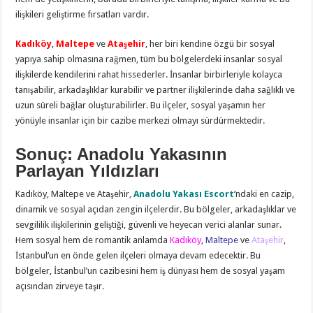
ilişkileri geliştirme fırsatları vardır.
Kadıköy
,
Maltepe
ve
Ataşehir
, her biri kendine özgü bir sosyal
yapıya sahip olmasına rağmen, tüm bu bölgelerdeki insanlar sosyal
ilişkilerde kendilerini rahat hissederler. İnsanlar birbirleriyle kolayca
tanışabilir, arkadaşlıklar kurabilir ve partner ilişkilerinde daha sağlıklı ve
uzun süreli bağlar oluşturabilirler. Bu ilçeler, sosyal yaşamın her
yönüyle insanlar için bir cazibe merkezi olmayı sürdürmektedir.
Sonuç: Anadolu Yakasının
Parlayan Yıldızları
Kadıköy, Maltepe ve Ataşehir,
Anadolu Yakası Escort
’ndaki en cazip,
dinamik ve sosyal açıdan zengin ilçelerdir. Bu bölgeler, arkadaşlıklar ve
sevgililik ilişkilerinin geliştiği, güvenli ve heyecan verici alanlar sunar.
Hem sosyal hem de romantik anlamda
Kadıköy
,
Maltepe
ve
Ataşehir
,
İstanbul’un en önde gelen ilçeleri olmaya devam edecektir. Bu
bölgeler, İstanbul’un cazibesini hem iş dünyası hem de sosyal yaşam
açısından zirveye taşır.