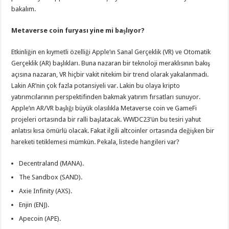
bakalım.
Metaverse coin furyası yine mi başlıyor?
Etkinliğin en kıymetli özelliği Apple’ın Sanal Gerçeklik (VR) ve Otomatik
Gerçeklik (AR) başlıkları. Buna nazaran bir teknoloji meraklısının bakış
açısına nazaran, VR hiçbir vakit nitekim bir trend olarak yakalanmadı.
Lakin AR’nin çok fazla potansiyeli var. Lakin bu olaya kripto
yatırımcılarının perspektifinden bakmak yatırım fırsatları sunuyor.
Apple’ın AR/VR başlığı büyük olasılıkla Metaverse coin ve GameFi
projeleri ortasında bir ralli başlatacak. WWDC23’ün bu tesiri yahut
anlatısı kısa ömürlü olacak. Fakat ilgili altcoinler ortasında değişken bir
hareketi tetiklemesi mümkün. Pekala, listede hangileri var?
Decentraland (MANA).
The Sandbox (SAND).
Axie Infinity (AXS).
Enjin (ENJ).
Apecoin (APE).