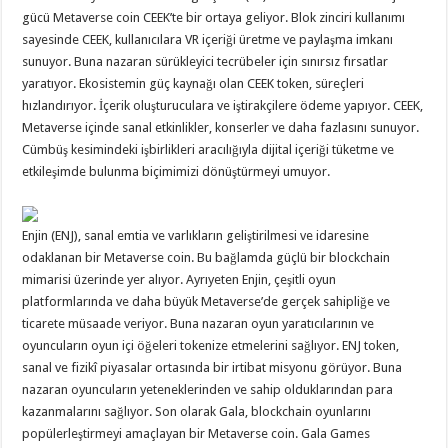
gücü Metaverse coin CEEK’te bir ortaya geliyor. Blok zinciri kullanımı
sayesinde CEEK, kullanıcılara VR içeriği üretme ve paylaşma imkanı
sunuyor. Buna nazaran sürükleyici tecrübeler için sınırsız fırsatlar
yaratıyor. Ekosistemin güç kaynağı olan CEEK token, süreçleri
hızlandırıyor. İçerik oluşturuculara ve iştirakçilere ödeme yapıyor. CEEK,
Metaverse içinde sanal etkinlikler, konserler ve daha fazlasını sunuyor.
Cümbüş kesimindeki işbirlikleri aracılığıyla dijital içeriği tüketme ve
etkileşimde bulunma biçimimizi dönüştürmeyi umuyor.
Enjin (ENJ), sanal emtia ve varlıkların geliştirilmesi ve idaresine
odaklanan bir Metaverse coin. Bu bağlamda güçlü bir blockchain
mimarisi üzerinde yer alıyor. Ayrıyeten Enjin, çeşitli oyun
platformlarında ve daha büyük Metaverse’de gerçek sahipliğe ve
ticarete müsaade veriyor. Buna nazaran oyun yaratıcılarının ve
oyuncuların oyun içi öğeleri tokenize etmelerini sağlıyor. ENJ token,
sanal ve fizikî piyasalar ortasında bir irtibat misyonu görüyor. Buna
nazaran oyuncuların yeteneklerinden ve sahip olduklarından para
kazanmalarını sağlıyor. Son olarak Gala, blockchain oyunlarını
popülerleştirmeyi amaçlayan bir Metaverse coin. Gala Games