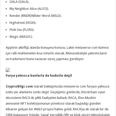
GALA (GALA).
My Neighbor Alice (ALICE).
Render (RNDR)Wilder Word (WILD).
Highstreet (HIGH).
Floki Inu (FLOKI).
Magic (MAGIC).
Apple’ın aktifliği alanda konuşma konusu. Lakin metaverse coin kümesi
için ralli muhtemelen kısa ömürlü olacak. Münasebetiyle yatırımcıların
ve traderların buna nazaran süreç yapması gerekiyor.
Furya yalnızca bunlarla da hudutlu değil
CryptoBilgi.com
olarak baktığımızda metaverse coin furyası yalnızca
üstte yer alanlarla sonlu değil. Geçtiğimiz günlerde, blockchain oyun
ekosistemi RACA iki yıllık faaliyetini kutladı. RACA, Elon Musk’ın
annesinin NFT koleksiyonunun yöneticisi olarak başladığı günden
itibaren gelişen bir Web3 projesi haline geldi. RACA’ya ek olarak bir de
CEEK bulunuyor listede. Sanal gerçeklik (VR) ve blok zinciri teknolojisinin