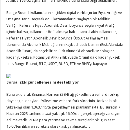
Aralıkları ve Uzlaşma Tarihleri hakkında daha fazla bilgi bulabilirler.
Range Bound, kullanıcıların seçtikleri dijital varlık için bir Fiyat Aralığı ve
Uzlaşma Tarihi seçerek ödül kazanmalarını sağlayan bir tekliftir.
Varlığın Referans Fiyatı Abonelik Devri boyunca seçilen Fiyat Aralığı
içinde kalırsa, kullanıcılar ödül almaya hak kazanır. Lakin kullanıcılar,
Referans Fiyatın Abonelik Devri boyunca Üst/Alt Aralığı aşması
durumunda Abonelik Meblağlarının kaybedilecek kısmını (Risk Altındaki
Abonelik Tutarı) da seçebilirler. Risk Altındaki Abonelik Meblağı ne
kadar yüksekse, Potansiyel APR (Yıllık Yüzde Oranı) da o kadar yüksek
olur. Range Bound, BTC, USDT, BUSD, ETH ve BNB’yi kapsıyor
Borsa, ZEN güncellemesini destekliyor
Buna ek olarak Binance, Horizen (ZEN) ağ yükseltmesi ve hard fork için
dayanağını onayladı. Yükseltme ve hard fork sürecinin Horizen blok
yüksekliği olan 1.363.115’te gerçekleşmesi planlanmakta. Bu sürecin 7
Haziran 2023 tarihinde saat yaklaşık 16:00’da gerçekleşeceği varsayım
edilmektedir. ZEN’e para yatırma ve çekme süreçleri tıpkı gün saat
15:00’ten itibaren süreksiz olarak askıya alınacaktır.