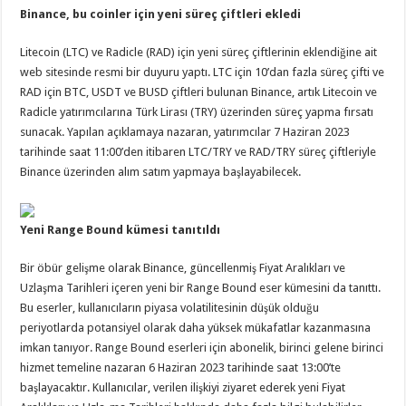
Binance, bu coinler için yeni süreç çiftleri ekledi
Litecoin (LTC) ve Radicle (RAD) için yeni süreç çiftlerinin eklendiğine ait
web sitesinde resmi bir duyuru yaptı. LTC için 10’dan fazla süreç çifti ve
RAD için BTC, USDT ve BUSD çiftleri bulunan Binance, artık Litecoin ve
Radicle yatırımcılarına Türk Lirası (TRY) üzerinden süreç yapma fırsatı
sunacak. Yapılan açıklamaya nazaran, yatırımcılar 7 Haziran 2023
tarihinde saat 11:00’den itibaren LTC/TRY ve RAD/TRY süreç çiftleriyle
Binance üzerinden alım satım yapmaya başlayabilecek.
Yeni Range Bound kümesi tanıtıldı
Bir öbür gelişme olarak Binance, güncellenmiş Fiyat Aralıkları ve
Uzlaşma Tarihleri içeren yeni bir Range Bound eser kümesini da tanıttı.
Bu eserler, kullanıcıların piyasa volatilitesinin düşük olduğu
periyotlarda potansiyel olarak daha yüksek mükafatlar kazanmasına
imkan tanıyor. Range Bound eserleri için abonelik, birinci gelene birinci
hizmet temeline nazaran 6 Haziran 2023 tarihinde saat 13:00’te
başlayacaktır. Kullanıcılar, verilen ilişkiyi ziyaret ederek yeni Fiyat