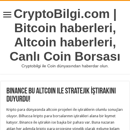
CryptoBilgi.com |
Bitcoin haberleri,
Altcoin haberleri,
Canlı Coin Borsası
Cryptobilgi ile Coin dünyasından haberdar olun.
Binance Bu Altcoin ile Stratejik İştirakini
Duyurdu!
Kripto para dünyasında altcoin projeleri ile iştiraklerin olumlu sonuçları
oluyor. Bilhassa kripto para borsalarının iştirakleri alana bir kıymet
katıyor. Binance ile iştirakin ise başka bir pahası var. Buna nazaran
atılan her adımda kripto para projesine yönelik olarak gelişme kelam