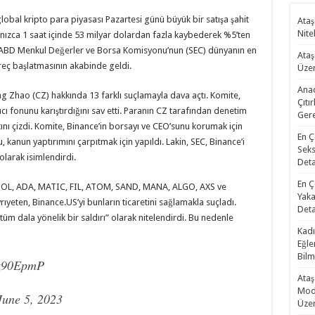
 global kripto para piyasası Pazartesi günü büyük bir satışa şahit
Ataş
Nite
yalnızca 1 saat içinde 53 milyar dolardan fazla kaybederek %5’ten
ış, ABD Menkul Değerler ve Borsa Komisyonu’nun (SEC) dünyanın en
Ataş
reç başlatmasının akabinde geldi.
Üzer
Anad
 Zhao (CZ) hakkında 13 farklı suçlamayla dava açtı. Komite,
Çıtı
cı fonunu karıştırdığını sav etti. Paranın CZ tarafından denetim
Gere
tını çizdi. Komite, Binance’in borsayı ve CEO’sunu korumak için
En Ç
Bu, kanun yaptırımını çarpıtmak için yapıldı. Lakin, SEC, Binance’i
Seks
larak isimlendirdi.
Deta
En Ç
SOL, ADA, MATIC, FIL, ATOM, SAND, MANA, ALGO, AXS ve
Yaka
ıyeten, Binance.US’yi bunların ticaretini sağlamakla suçladı.
Deta
“tüm dala yönelik bir saldırı” olarak nitelendirdi. Bu nedenle
Kadı
Eğle
Bilm
5yz90EpmP
Ataş
Mode
June 5, 2023
Üzer