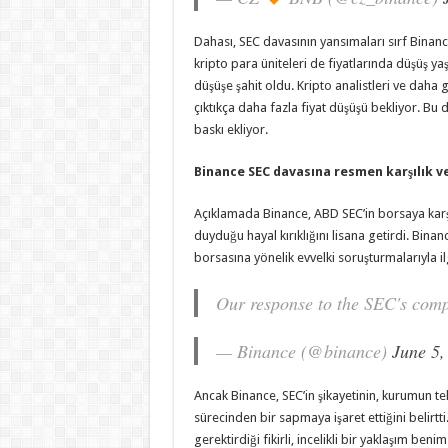
Dahası, SEC davasının yansımaları sırf Binanc
kripto para üniteleri de fiyatlarında düşüş ya
düşüşe şahit oldu. Kripto analistleri ve daha 
çıktıkça daha fazla fiyat düşüşü bekliyor. B
baskı ekliyor.
Binance SEC davasına resmen karşılık v
Açıklamada Binance, ABD SEC’in borsaya karşı
duyduğu hayal kırıklığını lisana getirdi. Binan
borsasına yönelik evvelki soruşturmalarıyla il
Our response to the SEC's comp
— Binance (@binance)
June 5,
Ancak Binance, SEC’in şikayetinin, kurumun tek
sürecinden bir sapmaya işaret ettiğini belirtti
gerektirdiği fikirli, incelikli bir yaklaşım ben