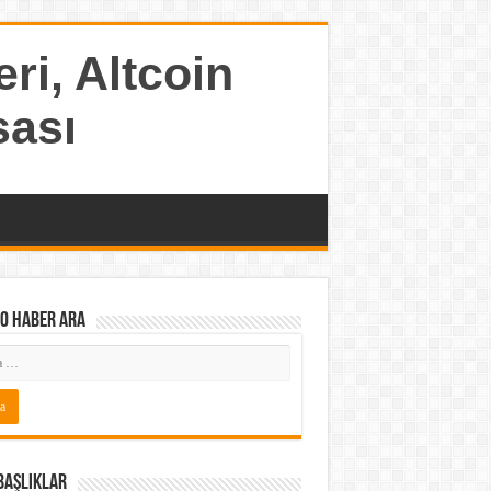
ri, Altcoin
sası
o Haber ARA
Başlıklar