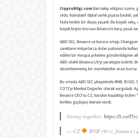
CryptoBilgi.com
’dan takip ettiğiniz üzere,
oldu. Kümülatif dijital varlık piyasa bedeli, 
fazla keskin bir düşüş yaşadı. Bu büyük sat
büyük kripto borsası Binance’e karşı yasal sü
ABD SEC, Binance ve kurucu ortağı Changpeng
sanıkların milyarlarca dolar pahasında kullanı
edilen bir Avrupa şirketine gönderildiğinin al
ABD silahlı Binance.US’yi yarattığını belirtti. 
düzenlenmemiş bir memleketler arası borsa o
Bu ortada ABD SEC şikayetinde BNB, BUSD, 
COTI’yi Menkul Değerler olarak vurguladı. Ayr
Binance CEO’su CZ, kurulun başlattığı tezleri 
birlikte güçlüyüz iletisini verdi.
Strong together.
https://t.co/l
— CZ
BNB (@cz_binance)