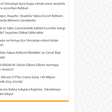
el Ümraniye ilçesi başta olmak üzere anadolu
sı escortları Rehberi
epe, Ataşehir: Anadolu Yakası Escort Rehberi.
ında Bilmeniz Gerekenler
al ve Yakın Çevresindeki Kaliteli Escortlar Hangi
de? Seçerken Dikkat Edilecekler
epe ve Komşu ilçe Ümraniye eskort kızları
eri.
olu Yakası Kültürel Etkinlikler ve Cinsel İlişki
luğu
 ENGiN ile Seksin Dibine Dibine Vurmaya
r mısınız?!
 Bitcoin ETF’leri Cuma Günü 143 Milyon
rlık Giriş Gördü!
coin Balina Satışlara Rağmen, Yükselmeye
am Ediyor