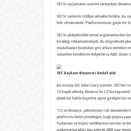
SEC’in suçlamaları üzerine tartışırken, Binanc
SEC’in savlarını ciddiye almakla birlikte, bu 
bile olmamalıdır. Platformumuzu güçlü bir h
SEC’in şikâyetindeki temel argümanlardan biri
bıraktığı istikametindeydi. Bu doğrultuda şik
müdafaaları büsbütün göz arkası etmeleri nedeni
sokarken kendilerini milyarlarca ABD doları ze
SEC başkanı Binance’ı hedef aldı
Bu ortada SEC lideri Gary Gensler, SEC’nin re
13 başlık altında, Binance ile CZ’nin kapsaml
planlı bir halde kaçınma ağına girdiğini tez e
“CZ ve Binance, yatırımcıları risk denetimleri
platformu kimin yönettiğini, bağlı piyasa yapıc
fonlarının ve kripto varlıklarının nerede ve k
uydurma kuralları ilan ederek ABD pay senedi 