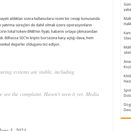
Günc
yaka
ayeti aldıktan sonra kullanıcılara resmi bir cevap konusunda
Malt
Hakk
ve yatırma süreçleri de dahil olmak üzere operasyonların
nce’in lokal tokenı BNB’nin fiyatı, haberin ortaya çıkmasından
Kart
dı. Bilhassa SEC’in kripto borsasına karşı açtığı dava, hem
Site
menkul değerler olduğunu tez ediyor.
Malt
sitel
Anad
Koç
uring systems are stable, including
KAAN
Hazı
Spot
e see the complaint. Haven't seen it yet. Media
Dola
Doge
Dev
June 5, 2023