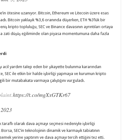
e’in ötesine uzanıyor. Bitcoin, Ethereum ve Litecoin üzere esas
şadı. Bitcoin yaklaşık %3,6 oranında düşerken, ETH %3’lük bir
geniş kripto topluluğu, SEC ve Binance davasının ayrıntıları ortaya
u da zati düşüş eğiliminde olan piyasa momentumuna daha fazla
erdi
 acil yardım talep eden bir şikayette bulunma kararından
ce, SEC ile etkin bir halde işbirliği yapmaya ve kurumun kripto
gili bir mutabakata varmaya çalıştığını vurguladı.
laint.
https://t.co/mgXxGTKr67
 2023
 taraflı olarak dava açmayı seçmesi nedeniyle işbirliği
. Borsa, SEC’in teknolojinin dinamik ve karmaşık tabiatının
imsemek yerine yaptırım ve dava açmayı tercih ettiğini tez etti.