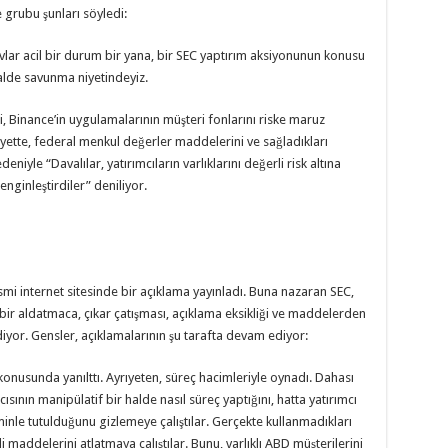
e grubu şunları söyledi:
savlar acil bir durum bir yana, bir SEC yaptırım aksiyonunun konusu
alde savunma niyetindeyiz.
, Binance’in uygulamalarının müşteri fonlarını riske maruz
ayette, federal menkul değerler maddelerini ve sağladıkları
yle “Davalılar, yatırımcıların varlıklarını değerli risk altına
nginleştirdiler” deniliyor.
smi internet sitesinde bir açıklama yayınladı. Buna nazaran SEC,
ı bir aldatmaca, çıkar çatışması, açıklama eksikliği ve maddelerden
diyor. Gensler, açıklamalarının şu tarafta devam ediyor:
 konusunda yanılttı. Ayrıyeten, süreç hacimleriyle oynadı. Dahası
ısının manipülatif bir halde nasıl süreç yaptığını, hatta yatırımcı
iminle tutulduğunu gizlemeye çalıştılar. Gerçekte kullanmadıkları
maddelerini atlatmaya çalıştılar. Bunu, varlıklı ABD müşterilerini