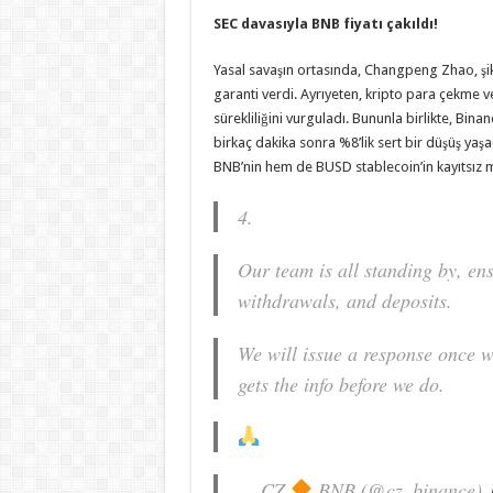
SEC davasıyla BNB fiyatı çakıldı!
Yasal savaşın ortasında, Changpeng Zhao, şik
garanti verdi. Ayrıyeten, kripto para çekme 
sürekliliğini vurguladı. Bununla birlikte, Bina
birkaç dakika sonra %8’lik sert bir düşüş yaşa
BNB’nin hem de BUSD stablecoin’in kayıtsız 
4.
Our team is all standing by, ens
withdrawals, and deposits.
We will issue a response once w
gets the info before we do.
— CZ
BNB (@cz_binance)