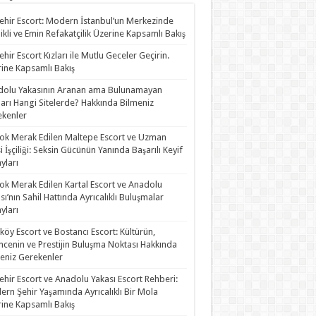
ehir Escort: Modern İstanbul’un Merkezinde
likli ve Emin Refakatçilik Üzerine Kapsamlı Bakış
ehir Escort Kızları ile Mutlu Geceler Geçirin.
ine Kapsamlı Bakış
olu Yakasının Aranan ama Bulunamayan
rları Hangi Sitelerde? Hakkında Bilmeniz
kenler
ok Merak Edilen Maltepe Escort ve Uzman
i İşçiliği: Seksin Gücünün Yanında Başarılı Keyif
yları
ok Merak Edilen Kartal Escort ve Anadolu
sı’nın Sahil Hattında Ayrıcalıklı Buluşmalar
yları
köy Escort ve Bostancı Escort: Kültürün,
ncenin ve Prestijin Buluşma Noktası Hakkında
eniz Gerekenler
ehir Escort ve Anadolu Yakası Escort Rehberi:
rn Şehir Yaşamında Ayrıcalıklı Bir Mola
ine Kapsamlı Bakış