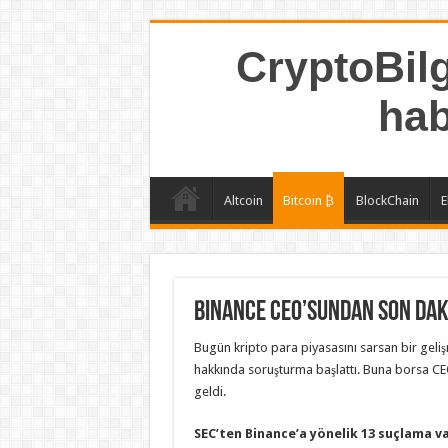
CryptoBilg
hab
Altcoin
Bitcoin ₿
BlockChain
E
Binance CEO’sundan Son Dak
Bugün kripto para piyasasını sarsan bir geli
hakkında soruşturma başlattı. Buna borsa CEO
geldi.
SEC’ten Binance’a yönelik 13 suçlama va