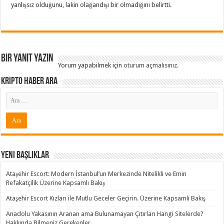
yanlışsız olduğunu, lakin olağandışı bir olmadığını belirtti.
Bir yanıt yazın
Yorum yapabilmek için
oturum açmalısınız
.
Kripto Haber ARA
Yeni Başlıklar
Ataşehir Escort: Modern İstanbul’un Merkezinde Nitelikli ve Emin
Refakatçilik Üzerine Kapsamlı Bakış
Ataşehir Escort Kızları ile Mutlu Geceler Geçirin. Üzerine Kapsamlı Bakış
Anadolu Yakasının Aranan ama Bulunamayan Çıtırları Hangi Sitelerde?
Hakkında Bilmeniz Gerekenler