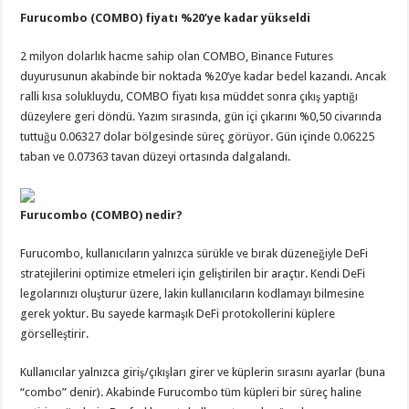
Furucombo (COMBO) fiyatı %20’ye kadar yükseldi
2 milyon dolarlık hacme sahip olan COMBO, Binance Futures
duyurusunun akabinde bir noktada %20’ye kadar bedel kazandı. Ancak
ralli kısa solukluydu, COMBO fiyatı kısa müddet sonra çıkış yaptığı
düzeylere geri döndü. Yazım sırasında, gün içi çıkarını %0,50 civarında
tuttuğu 0.06327 dolar bölgesinde süreç görüyor. Gün içinde 0.06225
taban ve 0.07363 tavan düzeyi ortasında dalgalandı.
Furucombo (COMBO) nedir?
Furucombo, kullanıcıların yalnızca sürükle ve bırak düzeneğiyle DeFi
stratejilerini optimize etmeleri için geliştirilen bir araçtır. Kendi DeFi
legolarınızı oluşturur üzere, lakin kullanıcıların kodlamayı bilmesine
gerek yoktur. Bu sayede karmaşık DeFi protokollerini küplere
görselleştirir.
Kullanıcılar yalnızca giriş/çıkışları girer ve küplerin sırasını ayarlar (buna
“combo” denir). Akabinde Furucombo tüm küpleri bir süreç haline