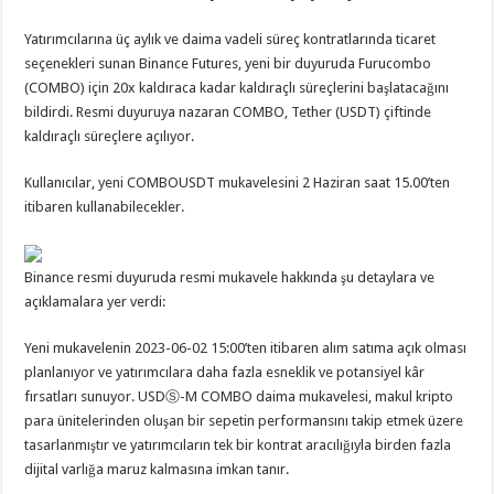
Yatırımcılarına üç aylık ve daima vadeli süreç kontratlarında ticaret
seçenekleri sunan Binance Futures, yeni bir duyuruda Furucombo
(COMBO) için 20x kaldıraca kadar kaldıraçlı süreçlerini başlatacağını
bildirdi. Resmi duyuruya nazaran COMBO, Tether (USDT) çiftinde
kaldıraçlı süreçlere açılıyor.
Kullanıcılar, yeni COMBOUSDT mukavelesini 2 Haziran saat 15.00’ten
itibaren kullanabilecekler.
Binance resmi duyuruda resmi mukavele hakkında şu detaylara ve
açıklamalara yer verdi:
Yeni mukavelenin 2023-06-02 15:00’ten itibaren alım satıma açık olması
planlanıyor ve yatırımcılara daha fazla esneklik ve potansiyel kâr
fırsatları sunuyor. USDⓈ-M COMBO daima mukavelesi, makul kripto
para ünitelerinden oluşan bir sepetin performansını takip etmek üzere
tasarlanmıştır ve yatırımcıların tek bir kontrat aracılığıyla birden fazla
dijital varlığa maruz kalmasına imkan tanır.