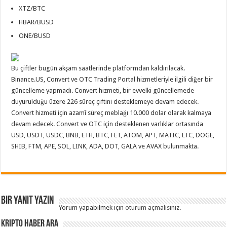
XTZ/BTC
HBAR/BUSD
ONE/BUSD
Bu çiftler bugün akşam saatlerinde platformdan kaldırılacak.
Binance.US, Convert ve OTC Trading Portal hizmetleriyle ilgili diğer bir
güncelleme yapmadı. Convert hizmeti, bir evvelki güncellemede
duyurulduğu üzere 226 süreç çiftini desteklemeye devam edecek.
Convert hizmeti için azamî süreç meblağı 10.000 dolar olarak kalmaya
devam edecek. Convert ve OTC için desteklenen varlıklar ortasında
USD, USDT, USDC, BNB, ETH, BTC, FET, ATOM, APT, MATIC, LTC, DOGE,
SHIB, FTM, APE, SOL, LINK, ADA, DOT, GALA ve AVAX bulunmakta.
Bir yanıt yazın
Yorum yapabilmek için
oturum açmalısınız
.
Kripto Haber ARA