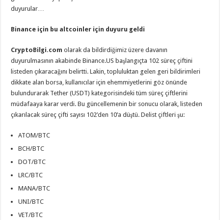
duyurular…
Binance için bu altcoinler için duyuru geldi
CryptoBilgi.com
olarak da bildirdiğimiz üzere davanın
duyurulmasının akabinde Binance.US başlangıçta 102 süreç çiftini
listeden çıkaracağını belirtti. Lakin, topluluktan gelen geri bildirimleri
dikkate alan borsa, kullanıcılar için ehemmiyetlerini göz önünde
bulundurarak Tether (USDT) kategorisindeki tüm süreç çiftlerini
müdafaaya karar verdi. Bu güncellemenin bir sonucu olarak, listeden
çıkarılacak süreç çifti sayısı 102’den 10’a düştü. Delist çiftleri şu:
ATOM/BTC
BCH/BTC
DOT/BTC
LRC/BTC
MANA/BTC
UNI/BTC
VET/BTC