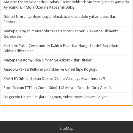
Ataşehir Escort ve Anadolu Yakası Escort Rehberi: Modern Şehir Yaşamında
Ayrıcalıklı Bir Mola Üzerine Kapsamlı Bakış
Güncel Ümraniye ilçesi başta olmak üzere anadolu yakası escortları
Rehberi
Maltepe, Ataşehir: Anadolu Yakası Escort Rehberi. Hakkında Bilmeniz
Gerekenler
Kartal ve Yakın Çevresindeki Kaliteli Escortlar Hangi Sitede? Seçerken
Dikkat Edilecekler
Maltepe ve Komşu ilçe Ümraniye eskort kızları siteleri.
Anadolu Yakası Kültürel Etkinlikler ve Cinsel İlişki Koçluğu
KAAN ENGiN ile Seksin Dibine Dibine Vurmaya Hazır mısınız?!
Spot Bitcoin ETF’leri Cuma Günü 143 Milyon Dolarlık Giriş Gördü!
Dogecoin Balina Satışlara Rağmen, Yükselmeye Devam Ediyor
SiteMap