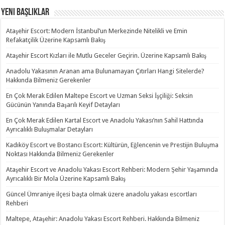
Yeni Başlıklar
Ataşehir Escort: Modern İstanbul’un Merkezinde Nitelikli ve Emin
Refakatçilik Üzerine Kapsamlı Bakış
Ataşehir Escort Kızları ile Mutlu Geceler Geçirin. Üzerine Kapsamlı Bakış
Anadolu Yakasının Aranan ama Bulunamayan Çıtırları Hangi Sitelerde?
Hakkında Bilmeniz Gerekenler
En Çok Merak Edilen Maltepe Escort ve Uzman Seksi İşçiliği: Seksin
Gücünün Yanında Başarılı Keyif Detayları
En Çok Merak Edilen Kartal Escort ve Anadolu Yakası’nın Sahil Hattında
Ayrıcalıklı Buluşmalar Detayları
Kadıköy Escort ve Bostancı Escort: Kültürün, Eğlencenin ve Prestijin Buluşma
Noktası Hakkında Bilmeniz Gerekenler
Ataşehir Escort ve Anadolu Yakası Escort Rehberi: Modern Şehir Yaşamında
Ayrıcalıklı Bir Mola Üzerine Kapsamlı Bakış
Güncel Ümraniye ilçesi başta olmak üzere anadolu yakası escortları
Rehberi
Maltepe, Ataşehir: Anadolu Yakası Escort Rehberi. Hakkında Bilmeniz