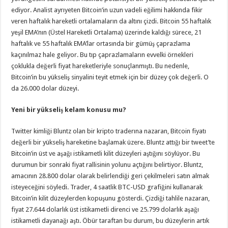
ediyor. Analist ayrıyeten Bitcoin’in uzun vadeli eğilimi hakkında fikir
veren haftalık hareketli ortalamaların da altını çizdi. Bitcoin 55 haftalık
yeşil EMA’nın (Üstel Hareketli Ortalama) üzerinde kaldığı sürece, 21
haftalık ve 55 haftalık EMA’lar ortasında bir gümüş çaprazlama
kaçınılmaz hale geliyor. Bu tıp çaprazlamaların evvelki örnekleri
çoklukla değerli fiyat hareketleriyle sonuçlanmıştı. Bu nedenle,
Bitcoin’in bu yükseliş sinyalini teyit etmek için bir düzey çok değerli. O
da 26.000 dolar düzeyi.
Yeni bir yükseliş kelam konusu mu?
Twitter kimliği Bluntz olan bir kripto traderına nazaran, Bitcoin fiyatı
değerli bir yükseliş hareketine başlamak üzere. Bluntz attığı bir tweet’te
Bitcoin’in üst ve aşağı istikametli kilit düzeyleri aştığını söylüyor. Bu
durumun bir sonraki fiyat rallisinin yolunu açtığını belirtiyor. Bluntz,
amacının 28.800 dolar olarak belirlendiği geri çekilmeleri satın almak
isteyeceğini söyledi. Trader, 4 saatlik BTC-USD grafiğini kullanarak
Bitcoin’in kilit düzeylerden kopuşunu gösterdi. Çizdiği tahlile nazaran,
fiyat 27.644 dolarlık üst istikametli direnci ve 25.799 dolarlık aşağı
istikametli dayanağı aştı. Öbür taraftan bu durum, bu düzeylerin artık