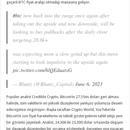
geçerli BTC fiyat aralığı olmadığı manasına geliyor.
#btc
now back into the range once again after
taking out the upside and now downside, will be
looking to buy pullbacks after the daily close
targeting 28.8k+
was expecting more a slow grind up but this move
starting to look impulsive to the upside again
pic.twitter.com/hlQEduatxG
— Bluntz (@Bluntz_Capital)
June 6, 2023
Popüler analist Credible Crypto, Bitcoin’in 27,5 bin doları geri alması
halinde, tüm vakitlerin en yüksek düzeylerine yanlışsız yolumuza devam
edeceğimizi öngörüyor. Başka taraftan Crypto World, YouTube’da
Bitcoin’in son fiyat hareketlerini ve teknik göstergelerini tahlil ettiği yeni
bir görüntü yayınladı. Analist, 24.300 ile 25.300 dolar ortasında değişen
bir dayanak düzeyinden bir sıçrama gözlemledi. Ayrıyeten ona nazaran