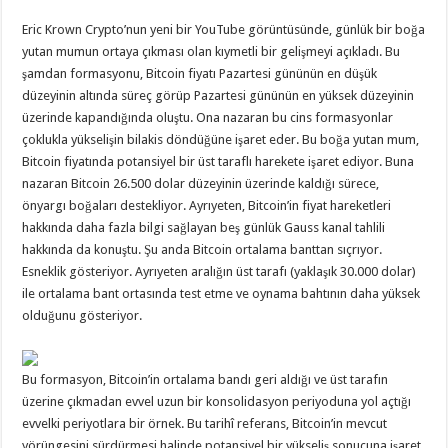
Eric Krown Crypto’nun yeni bir YouTube görüntüsünde, günlük bir boğa
yutan mumun ortaya çıkması olan kıymetli bir gelişmeyi açıkladı. Bu
şamdan formasyonu, Bitcoin fiyatı Pazartesi gününün en düşük
düzeyinin altında süreç görüp Pazartesi gününün en yüksek düzeyinin
üzerinde kapandığında oluştu. Ona nazaran bu cins formasyonlar
çoklukla yükselişin bilakis döndüğüne işaret eder. Bu boğa yutan mum,
Bitcoin fiyatında potansiyel bir üst taraflı harekete işaret ediyor. Buna
nazaran Bitcoin 26.500 dolar düzeyinin üzerinde kaldığı sürece,
önyargı boğaları destekliyor. Ayrıyeten, Bitcoin’in fiyat hareketleri
hakkında daha fazla bilgi sağlayan beş günlük Gauss kanal tahlili
hakkında da konuştu. Şu anda Bitcoin ortalama banttan sıçrıyor.
Esneklik gösteriyor. Ayrıyeten aralığın üst tarafı (yaklaşık 30.000 dolar)
ile ortalama bant ortasında test etme ve oynama bahtının daha yüksek
olduğunu gösteriyor.
Bu formasyon, Bitcoin’in ortalama bandı geri aldığı ve üst tarafın
üzerine çıkmadan evvel uzun bir konsolidasyon periyoduna yol açtığı
evvelki periyotlara bir örnek. Bu tarihî referans, Bitcoin’in mevcut
yörüngesini sürdürmesi halinde potansiyel bir yükseliş sonucuna işaret