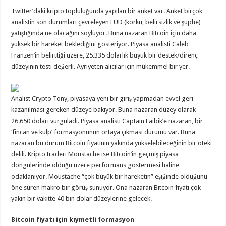
Twitter’daki kripto topluluğunda yapılan bir anket var. Anket birçok
analistin son durumları çevreleyen FUD (korku, belirsizlik ve şüphe)
yatıştığında ne olacağını söylüyor. Buna nazaran Bitcoin için daha
yüksek bir hareket beklediğini gösteriyor. Piyasa analisti Caleb
Franzen’in belirttiği üzere, 25.335 dolarlık büyük bir destek/direnç
düzeyinin testi değerli. Ayrıyeten alıcılar için mükemmel bir yer.
Analist Crypto Tony, piyasaya yeni bir giriş yapmadan evvel geri
kazanılması gereken düzeye bakıyor. Buna nazaran düzey olarak
26.650 doları vurguladı. Piyasa analisti Captain Faibik’e nazaran, bir
‘fincan ve kulp’ formasyonunun ortaya çıkması durumu var. Buna
nazaran bu durum Bitcoin fiyatının yakında yükselebileceğinin bir öteki
delili. Kripto traderı Moustache ise Bitcoin’in geçmiş piyasa
döngülerinde olduğu üzere performans göstermesi haline
odaklanıyor. Moustache “çok büyük bir hareketin” eşiğinde olduğunu
öne süren makro bir görüş sunuyor. Ona nazaran Bitcoin fiyatı çok
yakın bir vakitte 40 bin dolar düzeylerine gelecek.
Bitcoin fiyatı için kıymetli formasyon