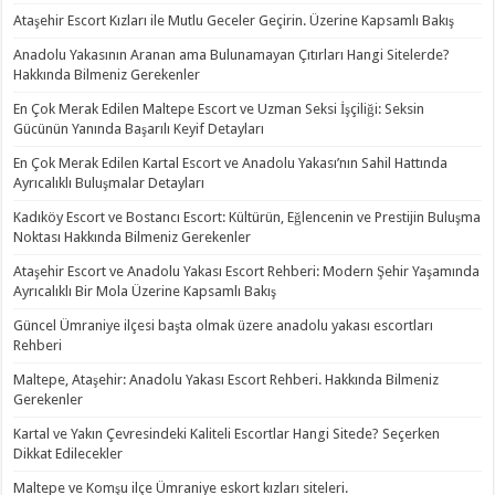
Ataşehir Escort Kızları ile Mutlu Geceler Geçirin. Üzerine Kapsamlı Bakış
Anadolu Yakasının Aranan ama Bulunamayan Çıtırları Hangi Sitelerde?
Hakkında Bilmeniz Gerekenler
En Çok Merak Edilen Maltepe Escort ve Uzman Seksi İşçiliği: Seksin
Gücünün Yanında Başarılı Keyif Detayları
En Çok Merak Edilen Kartal Escort ve Anadolu Yakası’nın Sahil Hattında
Ayrıcalıklı Buluşmalar Detayları
Kadıköy Escort ve Bostancı Escort: Kültürün, Eğlencenin ve Prestijin Buluşma
Noktası Hakkında Bilmeniz Gerekenler
Ataşehir Escort ve Anadolu Yakası Escort Rehberi: Modern Şehir Yaşamında
Ayrıcalıklı Bir Mola Üzerine Kapsamlı Bakış
Güncel Ümraniye ilçesi başta olmak üzere anadolu yakası escortları
Rehberi
Maltepe, Ataşehir: Anadolu Yakası Escort Rehberi. Hakkında Bilmeniz
Gerekenler
Kartal ve Yakın Çevresindeki Kaliteli Escortlar Hangi Sitede? Seçerken
Dikkat Edilecekler
Maltepe ve Komşu ilçe Ümraniye eskort kızları siteleri.