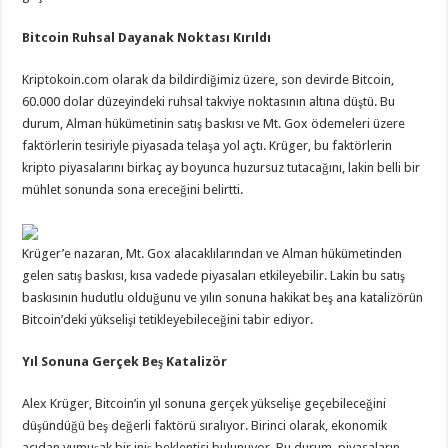
Bitcoin Ruhsal Dayanak Noktası Kırıldı
Kriptokoin.com olarak da bildirdiğimiz üzere, son devirde Bitcoin,
60.000 dolar düzeyindeki ruhsal takviye noktasının altına düştü. Bu
durum, Alman hükümetinin satış baskısı ve Mt. Gox ödemeleri üzere
faktörlerin tesiriyle piyasada telaşa yol açtı. Krüger, bu faktörlerin
kripto piyasalarını birkaç ay boyunca huzursuz tutacağını, lakin belli bir
mühlet sonunda sona ereceğini belirtti.
Krüger’e nazaran, Mt. Gox alacaklılarından ve Alman hükümetinden
gelen satış baskısı, kısa vadede piyasaları etkileyebilir. Lakin bu satış
baskısının hudutlu olduğunu ve yılın sonuna hakikat beş ana katalizörün
Bitcoin’deki yükselişi tetikleyebileceğini tabir ediyor.
Yıl Sonuna Gerçek Beş Katalizör
Alex Krüger, Bitcoin’in yıl sonuna gerçek yükselişe geçebileceğini
düşündüğü beş değerli faktörü sıralıyor. Birinci olarak, ekonomik
açıdan yumuşak bir iniş beklentisi bulunuyor. Bu durum, piyasaların