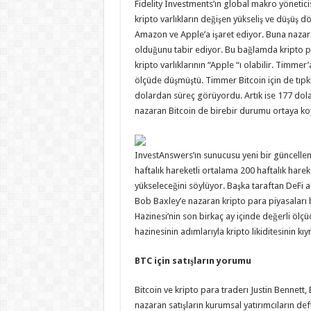
Fidelity Investments’ın global makro yöneticis
kripto varlıkların değişen yükseliş ve düşüş 
Amazon ve Apple’a işaret ediyor. Buna nazaran 
olduğunu tabir ediyor. Bu bağlamda kripto p
kripto varlıklarının “Apple “ı olabilir. Timme
ölçüde düşmüştü. Timmer Bitcoin için de tıpk
dolardan süreç görüyordu. Artık ise 177 dolar
nazaran Bitcoin de birebir durumu ortaya ko
InvestAnswers’ın sunucusu yeni bir güncell
haftalık hareketli ortalama 200 haftalık hare
yükseleceğini söylüyor. Başka taraftan DeFi 
Bob Baxley’e nazaran kripto para piyasalar
Hazinesi’nin son birkaç ay içinde değerli ölç
hazinesinin adımlarıyla kripto likiditesinin kı
BTC için satışların yorumu
Bitcoin ve kripto para traderı Justin Bennett
nazaran satışların kurumsal yatırımcıların d