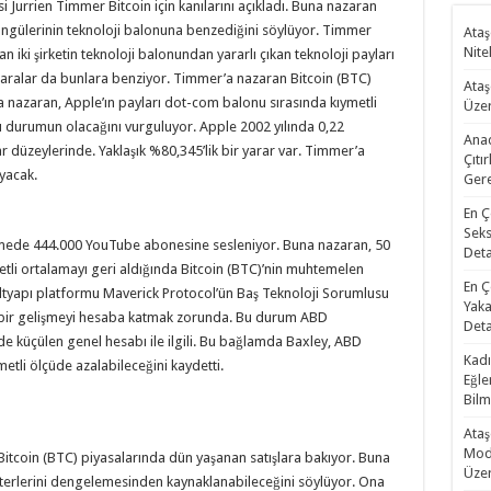
i Jurrien Timmer Bitcoin için kanılarını açıkladı. Buna nazaran
döngülerinin teknoloji balonuna benzediğini söylüyor. Timmer
Ataş
Nite
iki şirketin teknoloji balonundan yararlı çıkan teknoloji payları
aralar da bunlara benziyor. Timmer’a nazaran Bitcoin (BTC)
Ataş
r’a nazaran, Apple’ın payları dot-com balonu sırasında kıymetli
Üzer
ı durumun olacağını vurguluyor. Apple 2002 yılında 0,22
Anad
 düzeylerinde. Yaklaşık %80,345’lik bir yarar var. Timmer’a
Çıtı
yacak.
Gere
En Ç
Seks
emede 444.000 YouTube abonesine sesleniyor. Buna nazaran, 50
Deta
ketli ortalamayı geri aldığında Bitcoin (BTC)’nin muhtemelen
En Ç
altyapı platformu Maverick Protocol’ün Baş Teknoloji Sorumlusu
Yaka
ı bir gelişmeyi hesaba katmak zorunda. Bu durum ABD
Deta
üde küçülen genel hesabı ile ilgili. Bu bağlamda Baxley, ABD
Kadı
ymetli ölçüde azalabileceğini kaydetti.
Eğle
Bilm
Ataş
Mode
, Bitcoin (BTC) piyasalarında dün yaşanan satışlara bakıyor. Buna
Üzer
efterlerini dengelemesinden kaynaklanabileceğini söylüyor. Ona