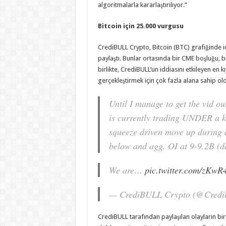
algoritmalarla kararlaştırılıyor.”
Bitcoin için 25.000 vurgusu
CrediBULL Crypto, Bitcoin (BTC) grafiğinde iddi
paylaştı. Bunlar ortasında bir CME boşluğu, 
birlikte, CrediBULL’un iddiasını etkileyen en kı
gerçekleştirmek için çok fazla alana sahip old
Until I manage to get the vid ou
is currently trading UNDER a ke
squeeze driven move up during 
below and agg. OI at 9-9.2B (d
We are…
pic.twitter.com/zKw
— CrediBULL Crypto (@Credi
CrediBULL tarafından paylaşılan olayların bir