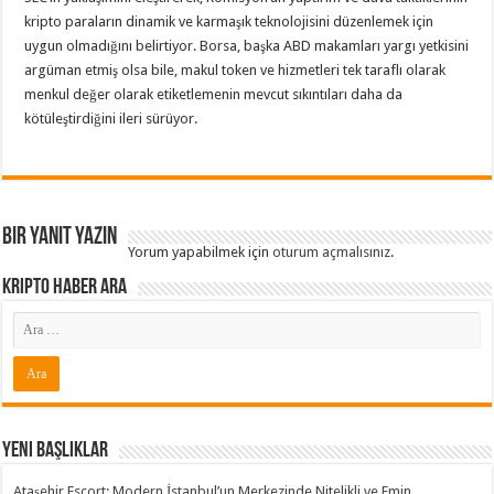
kripto paraların dinamik ve karmaşık teknolojisini düzenlemek için
uygun olmadığını belirtiyor. Borsa, başka ABD makamları yargı yetkisini
argüman etmiş olsa bile, makul token ve hizmetleri tek taraflı olarak
menkul değer olarak etiketlemenin mevcut sıkıntıları daha da
kötüleştirdiğini ileri sürüyor.
Bir yanıt yazın
Yorum yapabilmek için
oturum açmalısınız
.
Kripto Haber ARA
Yeni Başlıklar
Ataşehir Escort: Modern İstanbul’un Merkezinde Nitelikli ve Emin