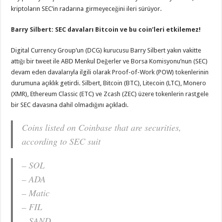
kriptoların SEC’in radarına girmeyeceğini ileri sürüyor.
Barry Silbert: SEC davaları Bitcoin ve bu coin’leri etkilemez!
Digital Currency Group’un (DCG) kurucusu Barry Silbert yakın vakitte
attığı bir tweet ile ABD Menkul Değerler ve Borsa Komisyonu’nun (SEC)
devam eden davalarıyla ilgili olarak Proof-of-Work (POW) tokenlerinin
durumuna açıklık getirdi. Silbert, Bitcoin (BTC), Litecoin (LTC), Monero
(XMR), Ethereum Classic (ETC) ve Zcash (ZEC) üzere tokenlerin rastgele
bir SEC davasına dahil olmadığını açıkladı.
Coins listed on Coinbase that are securities,
according to SEC suit
– SOL
– ADA
– Matic
– FIL
– SAND