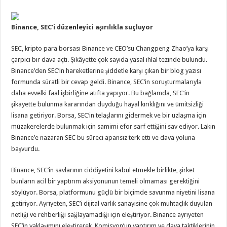
Binance, SEC’i düzenleyici aşırılıkla suçluyor
SEC, kripto para borsası Binance ve CEO’su Changpeng Zhao’ya karşı
çarpıcı bir dava açtı. Şikâyette çok sayıda yasal ihlal tezinde bulundu.
Binance’den SEC’in hareketlerine şiddetle karşı çıkan bir blog yazısı
formunda süratli bir cevap geldi. Binance, SEC’in soruşturmalarıyla
daha evvelki faal işbirliğine atıfta yapıyor. Bu bağlamda, SEC’in
şikayette bulunma kararından duyduğu hayal kırıklığını ve ümitsizliği
lisana getiriyor. Borsa, SEC’in telaşlarını gidermek ve bir uzlaşma için
müzakerelerde bulunmak için samimi efor sarf ettiğini sav ediyor. Lakin
Binance’e nazaran SEC bu süreci apansız terk etti ve dava yoluna
başvurdu.
Binance, SEC’in savlarının ciddiyetini kabul etmekle birlikte, şirket
bunların acil bir yaptırım aksiyonunun temeli olmaması gerektiğini
söylüyor. Borsa, platformunu güçlü bir biçimde savunma niyetini lisana
getiriyor. Ayrıyeten, SEC’i dijital varlık sanayisine çok muhtaçlık duyulan
netliği ve rehberliği sağlayamadığı için eleştiriyor. Binance ayrıyeten
SEC’in yaklaşımını eleştirerek, Komisyon’un yaptırım ve dava taktiklerinin