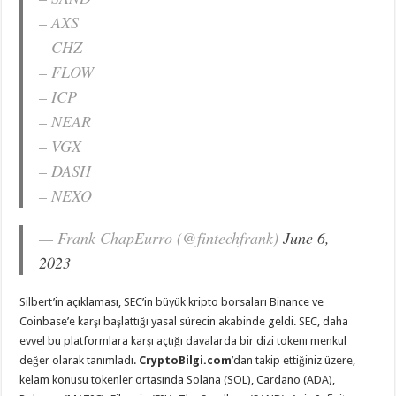
– AXS
– CHZ
– FLOW
– ICP
– NEAR
– VGX
– DASH
– NEXO
— Frank ChapEurro (@fintechfrank)
June 6,
2023
Silbert’in açıklaması, SEC’in büyük kripto borsaları Binance ve
Coinbase’e karşı başlattığı yasal sürecin akabinde geldi. SEC, daha
evvel bu platformlara karşı açtığı davalarda bir dizi tokenı menkul
değer olarak tanımladı.
CryptoBilgi.com
’dan takip ettiğiniz üzere,
kelam konusu tokenler ortasında Solana (SOL), Cardano (ADA),