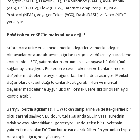
Polygon (MATIC), Filecoin (FIL), The Sandbox (SAND), Axie Infinity
(AXS), Chiliz (CHZ), Flow (FLOW), Internet Computer (ICP), NEAR
Protocol (NEAR), Voyager Token (VGX), Dash (DASH) ve Nexo (NEXO)
yer alıyor.
PoW tokenler SEC’in maksadında değil!
Kripto para üniteleri alanında menkul değerler ve menkul değer
olmayanlar ortasındaki ayrım, ağır bir tartışma ve düzenleyici inceleme
konusu oldu. SEC, yatırımcıların korunmasını ve piyasa bütünlüğünü
sağlamayı amaçlıyor. Bu nedenle çeşitli tokenleri ve bunların menkul
değerler maddelerine uygunluğunu faal bir halde araştırıyor. Menkul
değer olarak kabul ettiği tokenlar, kayıt gereklilikleri ve menkul
değerler maddelerine uygunluk dahil olmak üzere sıkı bir düzenleyici
kontrole tabi.
Barry Silbert’in açıklaması, POW token sahiplerine ve destekçilerine bir
ölçü garanti sağlıyor. Bu doğrultuda, şu anda SEC’in yasal sürecinin
odak noktası olmadıklarını gösteriyor. Önde gelen bir Blockchain
yatırım firması olan DCG’nin kurucusu olarak Silbert’in yorumları kripto
para topluluğu içinde yük taşıyor.