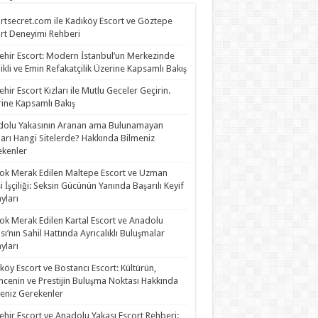
rtsecret.com ile Kadıköy Escort ve Göztepe
rt Deneyimi Rehberi
ehir Escort: Modern İstanbul’un Merkezinde
likli ve Emin Refakatçilik Üzerine Kapsamlı Bakış
ehir Escort Kızları ile Mutlu Geceler Geçirin.
ine Kapsamlı Bakış
olu Yakasının Aranan ama Bulunamayan
rları Hangi Sitelerde? Hakkında Bilmeniz
kenler
ok Merak Edilen Maltepe Escort ve Uzman
i İşçiliği: Seksin Gücünün Yanında Başarılı Keyif
yları
ok Merak Edilen Kartal Escort ve Anadolu
sı’nın Sahil Hattında Ayrıcalıklı Buluşmalar
yları
köy Escort ve Bostancı Escort: Kültürün,
ncenin ve Prestijin Buluşma Noktası Hakkında
eniz Gerekenler
ehir Escort ve Anadolu Yakası Escort Rehberi: