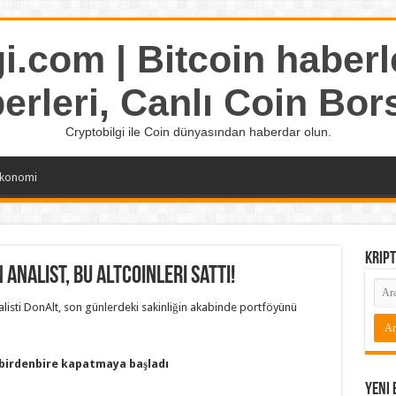
i.com | Bitcoin haberle
erleri, Canlı Coin Bor
Cryptobilgi ile Coin dünyasından haberdar olun.
konomi
Kript
Analist, Bu Altcoinleri Sattı!
nalisti DonAlt, son günlerdeki sakinliğin akabinde portföyünü
 birdenbire kapatmaya başladı
Yeni 