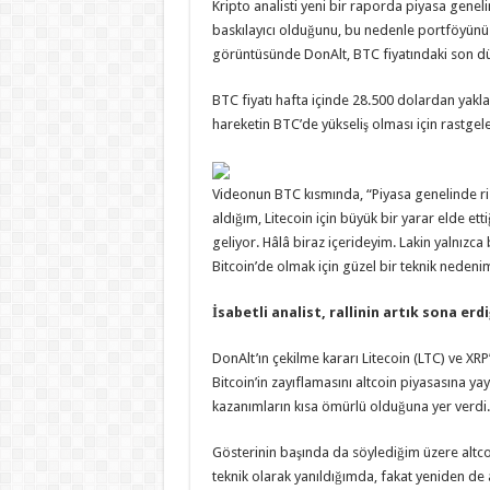
Kripto analisti yeni bir raporda piyasa geneli
baskılayıcı olduğunu, bu nedenle portföyünü 
görüntüsünde DonAlt, BTC fiyatındaki son düş
BTC fiyatı hafta içinde 28.500 dolardan yakla
hareketin BTC’de yükseliş olması için rastgel
Videonun BTC kısmında, “Piyasa genelinde risk
aldığım, Litecoin için büyük bir yarar elde et
geliyor. Hâlâ biraz içerideyim. Lakin yalnızca
Bitcoin’de olmak için güzel bir teknik neden
İsabetli analist, rallinin artık sona erd
DonAlt’ın çekilme kararı Litecoin (LTC) ve XRP
Bitcoin’in zayıflamasını altcoin piyasasına yay
kazanımların kısa ömürlü olduğuna yer verdi. 
Gösterinin başında da söylediğim üzere altco
teknik olarak yanıldığımda, fakat yeniden de