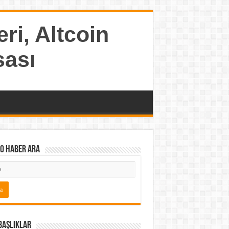
ri, Altcoin
sası
o Haber ARA
Başlıklar