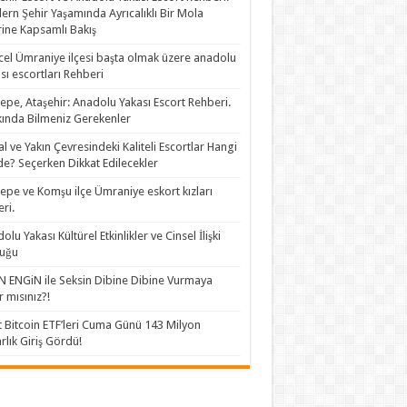
rn Şehir Yaşamında Ayrıcalıklı Bir Mola
ine Kapsamlı Bakış
el Ümraniye ilçesi başta olmak üzere anadolu
sı escortları Rehberi
epe, Ataşehir: Anadolu Yakası Escort Rehberi.
ında Bilmeniz Gerekenler
al ve Yakın Çevresindeki Kaliteli Escortlar Hangi
de? Seçerken Dikkat Edilecekler
epe ve Komşu ilçe Ümraniye eskort kızları
eri.
olu Yakası Kültürel Etkinlikler ve Cinsel İlişki
luğu
 ENGiN ile Seksin Dibine Dibine Vurmaya
r mısınız?!
 Bitcoin ETF’leri Cuma Günü 143 Milyon
rlık Giriş Gördü!