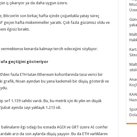
gün iş çıkarıyor ya da daha uygun üzere.
Mode
Üzer
, Bitcoin’in son birkaç hafta içinde çoğunlukla yatay süreç
Günc
S&P geçen hafta mükemmeller yarattı. Çok fazla gücümüz oldu ve
yaka
ni ilgisiz bıraktı.
Malt
Hakk
ri vermektense kenarda kalmayı tercih edeceğini söylüyor.
Kart
Site
rafa geçtiğini gösteriyor
Malt
sitel
0’den fazla ETH tutan Ethereum kohortlarında tasa verici bir
Anad
i grafik, Nisan ayından bu yana kademeli bir düşüş gösterdi ve
Koç
oydu.
KAAN
Hazı
p sırf 1.139 sahibi vardı. Bu, bu metrik için iki yılın en düşük
Şubat ayında sayı yaklaşık 1.213 idi.
Spot
Dola
 balinaların ilgi odağı bu esnada AGIX ve GRT üzere AI coin’ler
rdaki arzı da son aylarda düşüş yaşıyor. Bu da ETH varlıklarını