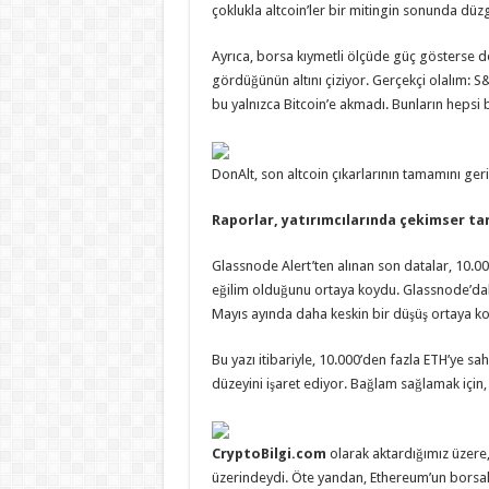
çoklukla altcoin’ler bir mitingin sonunda düz
Ayrıca, borsa kıymetli ölçüde güç gösterse de
gördüğünün altını çiziyor. Gerçekçi olalım: 
bu yalnızca Bitcoin’e akmadı. Bunların hepsi be
DonAlt, son altcoin çıkarlarının tamamını ge
Raporlar, yatırımcılarında çekimser ta
Glassnode Alert’ten alınan son datalar, 10.00
eğilim olduğunu ortaya koydu. Glassnode’dak
Mayıs ayında daha keskin bir düşüş ortaya k
Bu yazı itibariyle, 10.000’den fazla ETH’ye sahi
düzeyini işaret ediyor. Bağlam sağlamak için, 
CryptoBilgi.com
olarak aktardığımız üzere,
üzerindeydi. Öte yandan, Ethereum’un borsala