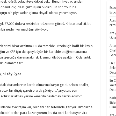
ndeki düşük volatiliteye dikkat çekti. Bunun fiyat açısından
önemli ölçüde küçülttüğünü bildirdi. En son Youtube
Esco
Esco
üşü bir ‘piyasadan çıkma sinyali’ olarak yorumluyor.
Ataş
şık 27.000 dolara keskin bir düzeltme gördü. Kripto analisti, bu
Nite
e bir neden vermediğini söylüyor.
Ataş
Üzer
Anad
lerimi biraz azalttım. Bu da temelde Bitcoin için hafif bir kayıp
Çıtı
tiğim ve XRP için de epey büyük bir kar elde ettiğim manasına
Gere
 bir gerçeğe dayanarak riski kıymetli ölçüde azalttım. Oda, artık
imin olamaması ”
En Ç
Seks
Deta
iğini söylüyor
En Ç
’daki durumlarının karda olmasına karşın geldi. Kripto analist,
Yaka
Deta
ılacak bir düşüş işareti olarak görüyor. Ayrıyeten, son
Artık risk almak yerine kenarda beklemeyi tercih ediyor:
Kadı
Eğle
inlerde avantajım var, bu beni her seferinde geriyor. Bitcoin’de
Bilm
 altcoin’lerden para kazanıyorum, bu da beni korkutuyor zira
Ataş