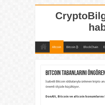
CryptoBilg
hab
Altcoin
Bitcoin ₿
BlockChain
E
Bitcoin Tabanlarını Öngören 
İsabetli Bitcoin iddialarıyla ünlenen kripto a
önemli ölçüde küçültüyor.
DonAlt, Bitcoin ve altcoin konumlarını