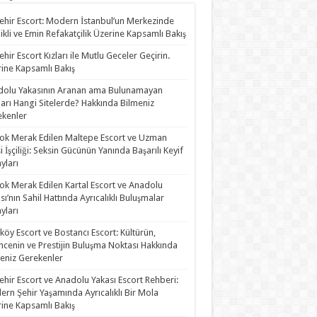
ehir Escort: Modern İstanbul’un Merkezinde
likli ve Emin Refakatçilik Üzerine Kapsamlı Bakış
ehir Escort Kızları ile Mutlu Geceler Geçirin.
ine Kapsamlı Bakış
olu Yakasının Aranan ama Bulunamayan
rları Hangi Sitelerde? Hakkında Bilmeniz
kenler
ok Merak Edilen Maltepe Escort ve Uzman
i İşçiliği: Seksin Gücünün Yanında Başarılı Keyif
yları
ok Merak Edilen Kartal Escort ve Anadolu
sı’nın Sahil Hattında Ayrıcalıklı Buluşmalar
yları
köy Escort ve Bostancı Escort: Kültürün,
ncenin ve Prestijin Buluşma Noktası Hakkında
eniz Gerekenler
ehir Escort ve Anadolu Yakası Escort Rehberi:
rn Şehir Yaşamında Ayrıcalıklı Bir Mola
ine Kapsamlı Bakış