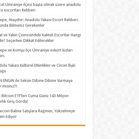
el Ümraniye ilçesi başta olmak üzere anadolu
sı escortları Rehberi
epe, Ataşehir: Anadolu Yakası Escort Rehberi.
ında Bilmeniz Gerekenler
al ve Yakın Çevresindeki Kaliteli Escortlar Hangi
de? Seçerken Dikkat Edilecekler
epe ve Komşu ilçe Ümraniye eskort kızları
eri.
olu Yakası Kültürel Etkinlikler ve Cinsel İlişki
luğu
 ENGiN ile Seksin Dibine Dibine Vurmaya
r mısınız?!
 Bitcoin ETF’leri Cuma Günü 143 Milyon
rlık Giriş Gördü!
coin Balina Satışlara Rağmen, Yükselmeye
am Ediyor