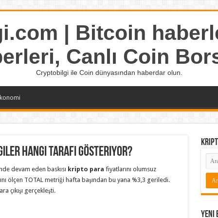
i.com | Bitcoin haberle
erleri, Canlı Coin Bor
Cryptobilgi ile Coin dünyasından haberdar olun.
konomi
Kript
lgiler Hangi Tarafı Gösteriyor?
inde devam eden baskısı
kripto para
fiyatlarını olumsuz
sını ölçen TOTAL metriği hafta başından bu yana %3,3 geriledi.
a çıkışı gerçekleşti.
Yeni 