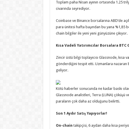
Toplam paha Nisan ayının ortasında 1.25 tri
civarında seyrediyor.
Coinbase ve Binance borsalarına ABD’de açılan
para ünitesi hafta başından bu yana %1,85 bed
chain bilgiler ile yeni yeni günyüzüne çıkıyor.
Kısa Vadeli Yatırımcılar Borsalara BTC
Zincir üstü bilgi toplayıcısı Glassnode, kısa v
gönderdiğini tespit etti. Uzmanlara nazaran 
geliyor.
Kötü haberler sonucunda ne kadar baskı olacağ
Glassnode analistleri, Terra (LUNA) çöküşü ve 
paraların çok daha az olduğunu belirtti.
Son 1 Aydır Satış Yapıyorlar!
On-chain
takipçisi, 6 aydan daha kısa periyod