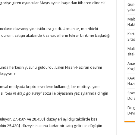
oriye giren oyuncular Mayıs ayının başından itibaren elindeki
Günc
yaka
Malt
Hakk
ımcıların davranışı yine istikrara geldi. Uzmanlar, metrikteki
Kart
u durum, satışın akabinde kısa vadelilerin tekrar birikime başladığı
Site
Malt
sitel
Anad
dunda herkesin yüzünü güldürdü. Lakin Nisan-Haziran devrini
Koç
laşıyoruz.
KAAN
Hazı
lumsal medyada kriptoseverlerin kullandığı bir mottoyu yine
Spot
ısı
“Sell in May, go away”
sözü ile piyasanın yaz aylarında dingin
Dola
Doge
Dev
buluyor. 27.450$ ve 28.450$ düzeyleri aşıldığı takdirde kısa
akin 25.420$ düzeyinin altına kadar bir satış gelir ise düşüşün