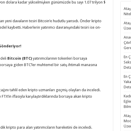
lyon dolara kadar yükselmişken günümüzde bu sayı 1.07 trilyon $
Ataş
Nite
 yeni davaların tesiri Bitcoin’e hudutlu yansıdı. Önder kripto
Ataş
el kaybetti. Haberlerin yatırımcı davranışındaki tesiri ise on-
Üzer
Anad
Çıtı
 Gönderiyor!
Gere
En Ç
adeli
Bitcoin (BTC)
yatırımcılarının tokenleri borsaya
Seks
borsaya giden BTC’ler muhtemel bir satış ihtimali manasına
Deta
En Ç
Yaka
Deta
ını tahlil eden kripto uzmanları geçmiş olayları da inceledi.
Kadı
FTX’in iflasıyla karşılaştırdıklarında borsaya akan kripto
Eğle
Bilm
Ataş
Mode
Üzer
ik kripto para alan yatırımcıların hareketini de inceledi.