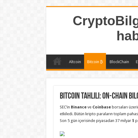
CryptoBilg
hab
Altcoin
Bitcoin ₿
BlockChain
E
Bitcoin Tahlili: On-Chain Bi
SEC’in
Binance
ve
Coinbase
borsaları üzer
etkiledi. Bütün kripto paraların toplam paha
Son 5 gün içerisinde piyasadan 37 milyar $ par