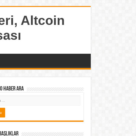
ri, Altcoin
sası
o Haber ARA
Başlıklar