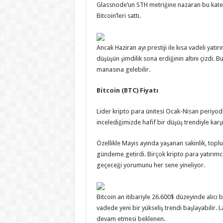
Glassnode’un STH metriğine nazaran bu kateg
Bitcoin’leri sattı.
Ancak Haziran ayı prestiji ile kısa vadeli yatır
düşüşün şimdilik sona erdiğinin altını çizdi. B
manasına gelebilir.
Bitcoin (BTC) Fiyatı
Lider kripto para ünitesi Ocak-Nisan periyo
incelediğimizde hafif bir düşüş trendiyle karşı
Özellikle Mayıs ayında yaşanan sakinlik, top
gündeme getirdi. Birçok kripto para yatırımc
geçeceği yorumunu her sene yineliyor.
Bitcoin an itibariyle 26.600$ düzeyinde alıcı 
vadede yeni bir yükseliş trendi başlayabilir. L
devam etmesi beklenen.