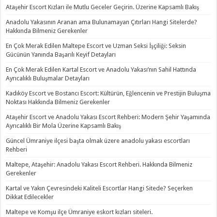
Ataşehir Escort Kızları ile Mutlu Geceler Geçirin. Üzerine Kapsamlı Bakış
Anadolu Yakasının Aranan ama Bulunamayan Çıtırları Hangi Sitelerde?
Hakkında Bilmeniz Gerekenler
En Çok Merak Edilen Maltepe Escort ve Uzman Seksi İşçiliği: Seksin
Gücünün Yanında Başarılı Keyif Detayları
En Çok Merak Edilen Kartal Escort ve Anadolu Yakası’nın Sahil Hattında
Ayrıcalıklı Buluşmalar Detayları
Kadıköy Escort ve Bostancı Escort: Kültürün, Eğlencenin ve Prestijin Buluşma
Noktası Hakkında Bilmeniz Gerekenler
Ataşehir Escort ve Anadolu Yakası Escort Rehberi: Modern Şehir Yaşamında
Ayrıcalıklı Bir Mola Üzerine Kapsamlı Bakış
Güncel Ümraniye ilçesi başta olmak üzere anadolu yakası escortları
Rehberi
Maltepe, Ataşehir: Anadolu Yakası Escort Rehberi. Hakkında Bilmeniz
Gerekenler
Kartal ve Yakın Çevresindeki Kaliteli Escortlar Hangi Sitede? Seçerken
Dikkat Edilecekler
Maltepe ve Komşu ilçe Ümraniye eskort kızları siteleri.