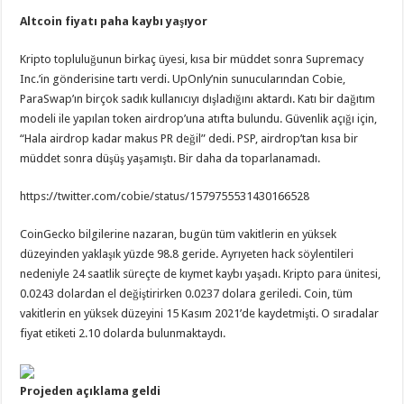
Altcoin fiyatı paha kaybı yaşıyor
Kripto topluluğunun birkaç üyesi, kısa bir müddet sonra Supremacy
Inc.’in gönderisine tartı verdi. UpOnly’nin sunucularından Cobie,
ParaSwap’ın birçok sadık kullanıcıyı dışladığını aktardı. Katı bir dağıtım
modeli ile yapılan token airdrop’una atıfta bulundu. Güvenlik açığı için,
“Hala airdrop kadar makus PR değil” dedi. PSP, airdrop’tan kısa bir
müddet sonra düşüş yaşamıştı. Bir daha da toparlanamadı.
https://twitter.com/cobie/status/1579755531430166528
CoinGecko bilgilerine nazaran, bugün tüm vakitlerin en yüksek
düzeyinden yaklaşık yüzde 98.8 geride. Ayrıyeten hack söylentileri
nedeniyle 24 saatlik süreçte de kıymet kaybı yaşadı. Kripto para ünitesi,
0.0243 dolardan el değiştirirken 0.0237 dolara geriledi. Coin, tüm
vakitlerin en yüksek düzeyini 15 Kasım 2021’de kaydetmişti. O sıradalar
fiyat etiketi 2.10 dolarda bulunmaktaydı.
Projeden açıklama geldi