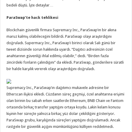
bedeli düştü. İşte detaylar…
ParaSwap’te hack tehlikesi
Blockchain güvenlik firması Supremacy Inc., ParaSwap’ın bir akına
maruz kalmış olabileceğini bildirdi. ParaSwap olayı araştırdığını
doğruladı. Supermacy Inc., ParaSwap’ı birinci olarak Salı günü bir
tweet dizisinde sorun hakkında uyardı. “Dağıtıcı adresinizin özel
anahtarının güvenliği ihlal edilmiş olabilir,” dedi. “Birden fazla
zincirdeki fonların çalındığını” da ekledi. ParaSwap, gönderilere süratli
bir halde karşılık vererek olayı araştırdığını doğruladı.
Supremacy Inc., ParaSwap’ın dağıtımcı mukavele adresine bir
Etherscan ilişkisi ekledi. Cüzdanın süreç geçmişi, özel anahtarına erişimi
olan birinin bu sabah erken saatlerde Ethereum, BNB Chain ve Fantom
ortasında birkaç transfer yaptığını ortaya koydu. Lakin kelam konusu
kişinin her süreçte yalnızca birkaç yüz dolar çekildiğini gösteriyor.
ParaSwap grubu, karşılığında süreçleri yaptığını doğrulamadı. Ancak
rastgele bir güvenlik açığını mümkünlüğünü külliyen reddetmedi.