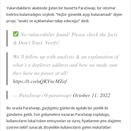
Yukarıdakilerin akabinde gelen bir tweet’te ParaSwap, bir istismar
belirtisi bulamadığını söyledi. “Hiçbir güvenlik açığı bulunamadı” diyen
proje, “analiz ve açıklamaları takip edeceğiz” dedi.
No vulnerability found! Please check the facts
& Don't Trust, Verify!
We’ll follow up with analysis & an explanation of
what’s a deployer address and how we made sure
they have no power at all!
https://t.co/uQKVncMZof
— ParaSwap (@paraswap)
October 11, 2022
Bu sırada ParaSwap, geçtiğimiz günlerde ağdaki bir yenilik ile
gündeme geldi. Son gelişmelere nazaran ParaSwap topluluğu,
kullanıcıların lokal token emisyonları ve süreç fiyatlarının yine dağıtımı
üzerine teklif sunacak. Böylelikle kullanıcıların gelen mükafatları