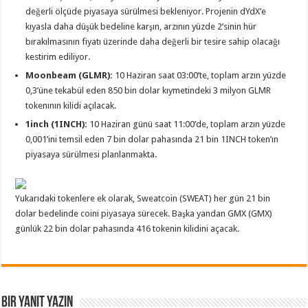
değerli ölçüde piyasaya sürülmesi bekleniyor. Projenin dYdX’e
kıyasla daha düşük bedeline karşın, arzının yüzde 2’sinin hür
bırakılmasının fiyatı üzerinde daha değerli bir tesire sahip olacağı
kestirim ediliyor.
Moonbeam (GLMR):
10 Haziran saat 03:00’te, toplam arzın yüzde
0,3’üne tekabül eden 850 bin dolar kıymetindeki 3 milyon GLMR
tokenının kilidi açılacak.
1inch (1INCH):
10 Haziran günü saat 11:00’de, toplam arzın yüzde
0,001’ini temsil eden 7 bin dolar pahasında 21 bin 1INCH token’ın
piyasaya sürülmesi planlanmakta.
Yukarıdaki tokenlere ek olarak, Sweatcoin (SWEAT) her gün 21 bin
dolar bedelinde coini piyasaya sürecek. Başka yandan GMX (GMX)
günlük 22 bin dolar pahasında 416 tokenin kilidini açacak.
Bir yanıt yazın