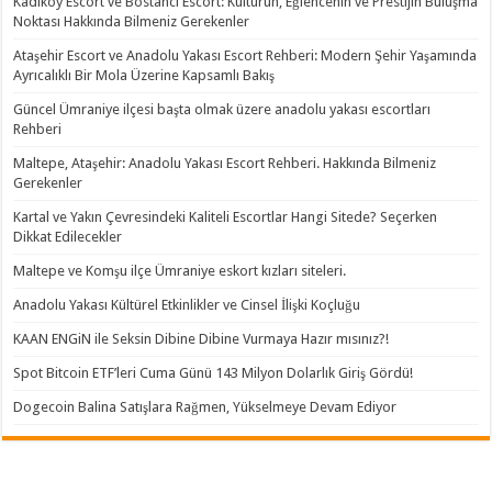
Kadıköy Escort ve Bostancı Escort: Kültürün, Eğlencenin ve Prestijin Buluşma
Noktası Hakkında Bilmeniz Gerekenler
Ataşehir Escort ve Anadolu Yakası Escort Rehberi: Modern Şehir Yaşamında
Ayrıcalıklı Bir Mola Üzerine Kapsamlı Bakış
Güncel Ümraniye ilçesi başta olmak üzere anadolu yakası escortları
Rehberi
Maltepe, Ataşehir: Anadolu Yakası Escort Rehberi. Hakkında Bilmeniz
Gerekenler
Kartal ve Yakın Çevresindeki Kaliteli Escortlar Hangi Sitede? Seçerken
Dikkat Edilecekler
Maltepe ve Komşu ilçe Ümraniye eskort kızları siteleri.
Anadolu Yakası Kültürel Etkinlikler ve Cinsel İlişki Koçluğu
KAAN ENGiN ile Seksin Dibine Dibine Vurmaya Hazır mısınız?!
Spot Bitcoin ETF’leri Cuma Günü 143 Milyon Dolarlık Giriş Gördü!
Dogecoin Balina Satışlara Rağmen, Yükselmeye Devam Ediyor