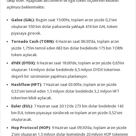
takip eder. Aşağıdaki altcoinlerin ve ilgili token ölçülerinin kilidinin
açılması beklenmekte:
Galxe (GAL):
Bugün saat 15:00’te, toplam arzın yüzde 0,2’sini
oluşturan 550 bin dolar pahasında yaklaşık 416 bin GAL tokenı
piyasaya girecek.
Tornado Cash (TORN):
6 Haziran saat 06:30’da, toplam arzın
yüzde 1,75’ini temsil eden 683 bin dolar bedelinde 175 bin TORN
tokenı açılacak.
dYdX (DYDX):
6 Haziran saat 18:00’de, toplam arzın yüzde 0,65’ini
oluşturan 14 milyon dolar bedelinde 6,5 milyon DYDX token’ının
değerli bir sürümünün yapılması planlanıyor.
Hashflow (HFT):
7 Haziran saat 03:00’te, toplam arzın yüzde
0,32’sini temsil eden 1,5 milyon dolar bedelinde 3,2 milyon HFT
token’ının kilidi açılacak.
Euler (EUL):
7 Haziran saat 20:12’de 273 bin dolar bedelinde 143
bin EUL tokenı piyasaya sürülecek ve toplam arzın yüzde 0,52’sini
oluşturacak.
Hop Protocol (HOP):
9 Haziran saat 09:30’da, toplam arzın yüzde
2’sini oluşturan 1,5 milyon dolar kıymetinde 20 milyon HOP tokenının