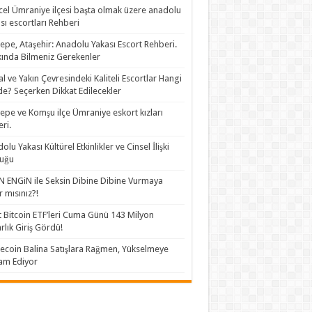
el Ümraniye ilçesi başta olmak üzere anadolu
sı escortları Rehberi
epe, Ataşehir: Anadolu Yakası Escort Rehberi.
ında Bilmeniz Gerekenler
al ve Yakın Çevresindeki Kaliteli Escortlar Hangi
de? Seçerken Dikkat Edilecekler
epe ve Komşu ilçe Ümraniye eskort kızları
eri.
olu Yakası Kültürel Etkinlikler ve Cinsel İlişki
luğu
 ENGiN ile Seksin Dibine Dibine Vurmaya
r mısınız?!
 Bitcoin ETF’leri Cuma Günü 143 Milyon
rlık Giriş Gördü!
coin Balina Satışlara Rağmen, Yükselmeye
am Ediyor