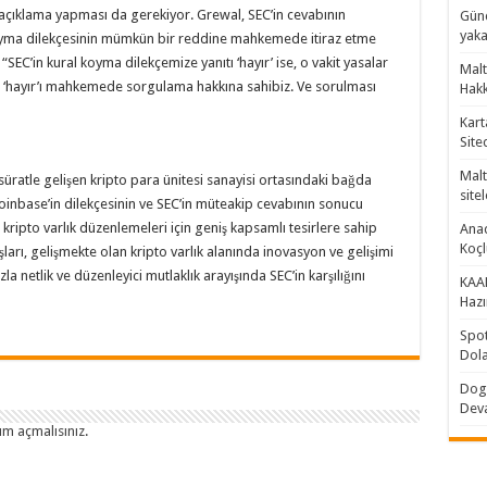
açıklama yapması da gerekiyor. Grewal, SEC’in cevabının
Günc
yaka
oyma dilekçesinin mümkün bir reddine mahkemede itiraz etme
SEC’in kural koyma dilekçemize yanıtı ‘hayır’ ise, o vakit yasalar
Malt
u ‘hayır’ı mahkemede sorgulama hakkına sahibiz. Ve sorulması
Hakk
Kart
Site
Malt
üratle gelişen kripto para ünitesi sanayisi ortasındaki bağda
sitel
oinbase’in dilekçesinin ve SEC’in müteakip cevabının sonucu
kripto varlık düzenlemeleri için geniş kapsamlı tesirlere sahip
Anad
Koç
ları, gelişmekte olan kripto varlık alanında inovasyon ve gelişimi
la netlik ve düzenleyici mutlaklık arayışında SEC’in karşılığını
KAAN
Hazı
Spot
Dola
Doge
Dev
um açmalısınız
.