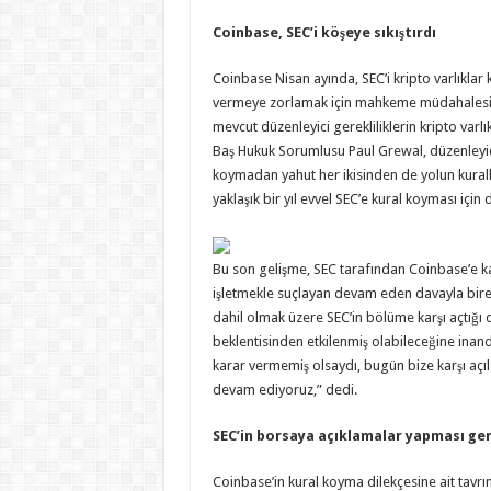
Coinbase, SEC’i köşeye sıkıştırdı
Coinbase Nisan ayında, SEC’i kripto varlıklar 
vermeye zorlamak için mahkeme müdahalesi is
mevcut düzenleyici gerekliliklerin kripto varlı
Baş Hukuk Sorumlusu Paul Grewal, düzenleyic
koymadan yahut her ikisinden de yolun kuralla
yaklaşık bir yıl evvel SEC’e kural koyması için 
Bu son gelişme, SEC tarafından Coinbase’e kar
işletmekle suçlayan devam eden davayla bireb
dahil olmak üzere SEC’in bölüme karşı açtığı
beklentisinden etkilenmiş olabileceğine inan
karar vermemiş olsaydı, bugün bize karşı aç
devam ediyoruz,” dedi.
SEC’in borsaya açıklamalar yapması ge
Coinbase’in kural koyma dilekçesine ait tavrı