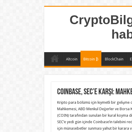
CryptoBilg
hab
Altcoin
Bitcoin ₿
BlockChain
E
Coinbase, SEC’e Karşı: Mahke
Kripto para bölümü için kıymetli bir gelişme 
Mahkemesi, ABD Menkul Değerler ve Borsa K
(COIN) tarafından sunulan bir kural koyma dil
SEC’e yedi gün içinde Coinbase’in talebini re
için münasebetler sunması yahut bir karara var