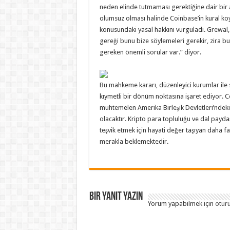
neden elinde tutmaması gerektiğine dair bir 
olumsuz olması halinde Coinbase’in kural k
konusundaki yasal hakkını vurguladı. Grewal, “
gereği bunu bize söylemeleri gerekir, zira b
gereken önemli sorular var.” diyor.
Bu mahkeme kararı, düzenleyici kurumlar ile s
kıymetli bir dönüm noktasına işaret ediyor. C
muhtemelen Amerika Birleşik Devletleri’ndeki 
olacaktır. Kripto para topluluğu ve dal paydaş
teşvik etmek için hayati değer taşıyan daha faz
merakla beklemektedir.
Bir yanıt yazın
Yorum yapabilmek için
otur