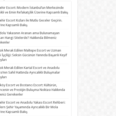
ehir Escort: Modern İstanbul’un Merkezinde
likli ve Emin Refakatçilik Üzerine Kapsamlı Bakış
ehir Escort Kızları ile Mutlu Geceler Geçirin.
ine Kapsamlı Bakış
olu Yakasının Aranan ama Bulunamayan
rları Hangi Sitelerde? Hakkında Bilmeniz
kenler
ok Merak Edilen Maltepe Escort ve Uzman
i İşçiliği: Seksin Gücünün Yanında Başarılı Keyif
yları
ok Merak Edilen Kartal Escort ve Anadolu
sı’nın Sahil Hattında Ayrıcalıklı Buluşmalar
yları
köy Escort ve Bostancı Escort: Kültürün,
ncenin ve Prestijin Buluşma Noktası Hakkında
eniz Gerekenler
ehir Escort ve Anadolu Yakası Escort Rehberi:
rn Şehir Yaşamında Ayrıcalıklı Bir Mola
ine Kapsamlı Bakış