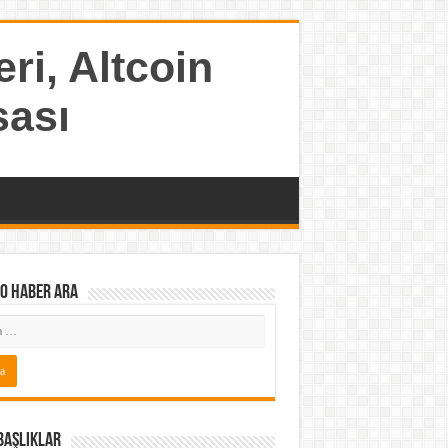
ri, Altcoin
sası
o Haber ARA
Başlıklar