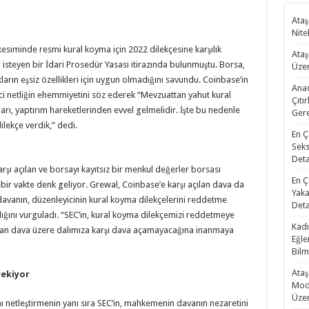
Ataş
Nite
kesiminde resmi kural koyma için 2022 dilekçesine karşılık
Ataş
teyen bir İdari Prosedür Yasası itirazında bulunmuştu. Borsa,
Üzer
kların eşsiz özellikleri için uygun olmadığını savundu. Coinbase’in
Anad
i netliğin ehemmiyetini söz ederek “Mevzuattan yahut kural
Çıtı
rı, yaptırım hareketlerinden evvel gelmelidir. İşte bu nedenle
Gere
dilekçe verdik,” dedi.
En Ç
Seks
Deta
şı açılan ve borsayı kayıtsız bir menkul değerler borsası
En Ç
ir vakte denk geliyor. Grewal, Coinbase’e karşı açılan dava da
Yaka
 davanın, düzenleyicinin kural koyma dilekçelerini reddetme
Deta
dığını vurguladı. “SEC’in, kural koyma dilekçemizi reddetmeye
Kadı
ılan dava üzere dalımıza karşı dava açamayacağına inanmaya
Eğle
Bilm
Ataş
rekiyor
Mode
Üzer
nı netleştirmenin yanı sıra SEC’in, mahkemenin davanın nezaretini