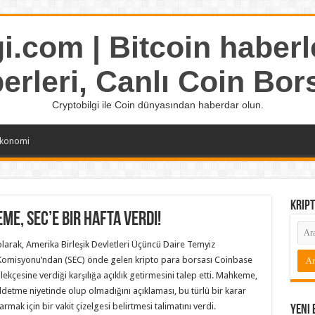
i.com | Bitcoin haberle
erleri, Canlı Coin Bor
Cryptobilgi ile Coin dünyasından haberdar olun.
konomi
Kript
me, SEC’e Bir Hafta Verdi!
olarak, Amerika Birleşik Devletleri Üçüncü Daire Temyiz
omisyonu’ndan (SEC) önde gelen kripto para borsası Coinbase
ekçesine verdiği karşılığa açıklık getirmesini talep etti. Mahkeme,
ddetme niyetinde olup olmadığını açıklaması, bu türlü bir karar
mak için bir vakit çizelgesi belirtmesi talimatını verdi.
Yeni 