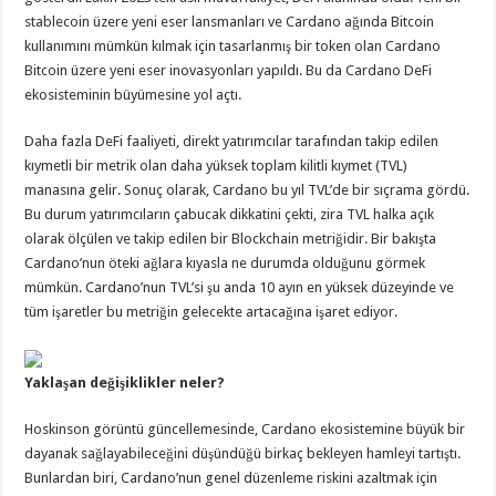
stablecoin üzere yeni eser lansmanları ve Cardano ağında Bitcoin
kullanımını mümkün kılmak için tasarlanmış bir token olan Cardano
Bitcoin üzere yeni eser inovasyonları yapıldı. Bu da Cardano DeFi
ekosisteminin büyümesine yol açtı.
Daha fazla DeFi faaliyeti, direkt yatırımcılar tarafından takip edilen
kıymetli bir metrik olan daha yüksek toplam kilitli kıymet (TVL)
manasına gelir. Sonuç olarak, Cardano bu yıl TVL’de bir sıçrama gördü.
Bu durum yatırımcıların çabucak dikkatini çekti, zira TVL halka açık
olarak ölçülen ve takip edilen bir Blockchain metriğidir. Bir bakışta
Cardano’nun öteki ağlara kıyasla ne durumda olduğunu görmek
mümkün. Cardano’nun TVL’si şu anda 10 ayın en yüksek düzeyinde ve
tüm işaretler bu metriğin gelecekte artacağına işaret ediyor.
Yaklaşan değişiklikler neler?
Hoskinson görüntü güncellemesinde, Cardano ekosistemine büyük bir
dayanak sağlayabileceğini düşündüğü birkaç bekleyen hamleyi tartıştı.
Bunlardan biri, Cardano’nun genel düzenleme riskini azaltmak için