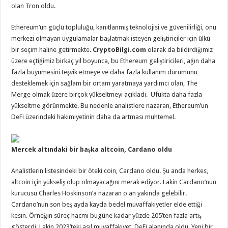
olan Tron oldu.
Ethereum’un güçlü topluluğu, kanıtlanmış teknolojisi ve güvenilirliği, onu
merkezi olmayan uygulamalar başlatmak isteyen geliştiriciler için ülkü
bir seçim haline getirmekte.
CryptoBilgi.com
olarak da bildirdiğimiz
üzere eçtiğimiz birkaç yıl boyunca, bu Ethereum geliştiricileri, ağın daha
fazla büyümesini teşvik etmeye ve daha fazla kullanım durumunu
desteklemek için sağlam bir ortam yaratmaya yardımcı olan, The
Merge olmak üzere birçok yükseltmeyi açıkladı. Ufukta daha fazla
yükseltme görünmekte. Bu nedenle analistlere nazaran, Ethereum’un
DeFi üzerindeki hakimiyetinin daha da artması muhtemel.
Mercek altındaki bir başka altcoin, Cardano oldu
Analistlerin listesindeki bir öteki coin, Cardano oldu. Şu anda herkes,
altcoin için yükseliş olup olmayacağını merak ediyor. Lakin Cardano’nun
kurucusu Charles Hoskinson’a nazaran o an yakında gelebilir.
Cardano’nun son beş ayda kayda bedel muvaffakiyetler elde ettiği
kesin. Örneğin süreç hacmi bugüne kadar yüzde 205’ten fazla artış
gösterdi. Lakin 2023’teki asıl muvaffakiyet, DeFi alanında oldu. Yeni bir