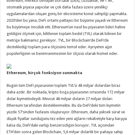
Ethereum; merkezi olmayan borsalar (DEX), cüzdanlar, NFT’ler,
otomatik piyasa yapıcılar ve çok daha fazlası üzere yenilikçi
uygulamalardan oluşan geniş bir ekosisteme konut sahipliği yapmakta.
2020’den bu yana, DeFi ortamı patlayıcı bir büyüme yaşadı ve Ethereum
bu büyümeye öncülük etti. Ethereum’un nasıl bu piyasanın lideri haline
geldiğini ölçmek için, kilitlenen toplam bedel (TVL) olarak bilinen bir
metriğe bakmamız gerekiyor. TVL, bir Blockchain’de DeFi’de
desteklediği toplam para ölçüsünü temsil eder. Ayrıyeten ağın
popülerliğinin ve benimsenmesinin bir ölçüsü olarak hizmet eder.
Ethereum, birçok fonksiyon sunmakta
Bugün tüm DeFi piyasasının toplam TVL’si 48 milyar dolardan biraz
daha azdır. Bir noktada, kripto boğa piyasasının ortasında 172 milyar
dolar kıymetindeydi. Mevcut 48 milyar doların 27 milyar doları
Ethereum tarafından desteklenmekte. Bu da DeFi’deki tüm kıymetin
yüzde 57’sinden fazlasını oluşturuyor. Ethereum, daha yüksek sürat ve
düşük fiyatlar sunduğunu tez eden yeni ağların rekabetiyle karşı karşıya
kalsa da, DeFi’daki varlığı benzersizliğini koruyor. TVL açısından
ETH’den sonra gelen Blockchain, 5,6 milyar dolarlık bir pahaya sahip