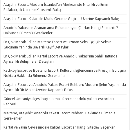
Ataşehir Escort: Modern İstanbul’un Merkezinde Nitelikli ve Emin
Refakatçilik Üzerine Kapsamlı Bakış
Ataşehir Escort Kızları ile Mutlu Geceler Geçirin. Üzerine Kapsamlı Bakış
Anadolu Yakasının Aranan ama Bulunamayan Çıtırları Hangi Sitelerde?
Hakkında Bilmeniz Gerekenler
En Çok Merak Edilen Maltepe Escort ve Uzman Seksi İşçiliği: Seksin
Gücünün Yanında Başarılı Keyif Detayları
En Çok Merak Edilen Kartal Escort ve Anadolu Yakası’nın Sahil Hattında
Ayrıcalıklı Buluşmalar Detayları
Kadıköy Escort ve Bostancı Escort: Kültürün, Eğlencenin ve Prestijin Buluşma
Noktası Hakkında Bilmeniz Gerekenler
Ataşehir Escort ve Anadolu Yakası Escort Rehberi: Modern Şehir Yaşamında
Ayrıcalıklı Bir Mola Üzerine Kapsamlı Bakış
Güncel Ümraniye ilçesi başta olmak üzere anadolu yakası escortları
Rehberi
Maltepe, Ataşehir: Anadolu Yakası Escort Rehberi. Hakkında Bilmeniz
Gerekenler
Kartal ve Yakın Çevresindeki Kaliteli Escortlar Hangi Sitede? Seçerken