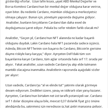
gösterdiği eforlar. Uzun lafın kısası, şayet ABD Menkul Değerler ve
Borsa Komitesi Cardano’nun bir menkul değer olduğuna karar verirse,
oyun biter. Bu nedenle Cardano, mümkün olduğunca merkeziyetsiz
olmaya çalışıyor. Bunun için, yönetişim yapısında değişime gidiyor.
Analistler, bunların birçoklarını Cardano’dan daha evvel de
duyduğumuza işaret ediyor. Pekala bu sefer nitekim farklı olacak mı?
Analistler, “Geçen yıl, Cardano’nun NFT alanında ne kadar başarılı
olduğunu duyduk. Lakin Cardano hala NFT pazarında sadece üçüncü.
Aslında, Bitcoin NFT’lerinin son başarısı ile Cardano, Bitcoin’in gerisine
düşme riskiyle karşı karşıya,” diyor. Ayrıyeten DeFi’daki tüm son
başarılarına karşın Cardano, tüm ağlar ortasında hala sırf 17. sırada yer
alıyor. Fakat analistler, uzun vadede Cardano’yu alıp elde tutmanın
mantıklı olacağına inanmakta. Analistlerin raporunda aşağıdaki sözler
yer alıyor:
Uzun vadede, Cardano’yu “al ve elinde tut” yatırımı olarak görmeye
devam ediyorum. Dedikleri üzere, yavaş ve istikrarlı olan yarışı kazanır.
Ayrıyeten, Cardano’nun birtakım net üst taraflı potansiyeli var. Cardano
sırf 1 dolar düzeyine ulaşsa bile, mevcut 0,37 dolarlık fiyat göz önüne
alındığında bu, yatırımınız için neredeyse üç kat getiri manasına geliyor.