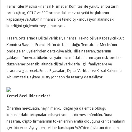
Temsilciler Meclisi Finansal Hizmetler Komitesi ile yürütülen bu tarihi
ortak uğraş, CFTC ve SEC ortasındaki mevcut yetki boşluklarını
kapatmayı ve ABD’nin finansal ve teknolojik inovasyon alanındaki
liderliğini güçlendirmeyi amaçlıyor.
Tasarı, ortalarında Dijital Varlıklar, Finansal Teknoloji ve Kapsayıcılık Alt
Komitesi Başkanı French Hill’in de bulunduğu Temsilciler Meclisi’nin
önde gelen üyelerinden de takviye aldı. Hill’e nazaran, tasarının
yaklaşımı “mevcut tüketici ve yatırımcı müdafaalarını ‘aynı risk, birebir
düzenleme’ prensibi altında dijital varlıklarla ilgili faaliyetlere ve
aracılara getirecek. Emtia Piyasaları, Dijital Varlıklar ve Kırsal Kalkınma
Alt Komitesi Başkanı Dusty Johnson da tasarıyı destekliyor.
Temel özellikler neler?
Önerilen mevzuatın, neyin menkul değer ya da emtia olduğu
konusundaki tartışmaları nihayet sona erdirmesi mümkün. Buna
nazaran, kripto firmalarının tokenlerinin emtia olduğunu kanıtlamalarını
gerektirecek. Ayrıyeten, tek bir kuruluşun %20’den fazlasını denetim