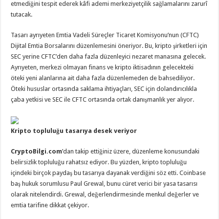
etmediğini tespit ederek kâfi ademi merkeziyetçilik sağlamalarını zarurî
tutacak.
Tasarı ayrıyeten Emtia Vadeli Süreçler Ticaret Komisyonu’nun (CFTC)
Dijital Emtia Borsalarını düzenlemesini öneriyor. Bu, kripto şirketleri için
SEC yerine CFTC’den daha fazla düzenleyici nezaret manasına gelecek.
Ayrıyeten, merkezi olmayan finans ve kripto iktisadının gelecekteki
öteki yeni alanlarına ait daha fazla düzenlemeden de bahsediliyor.
Öteki hususlar ortasında saklama ihtiyaçları, SEC için dolandırıcılıkla
çaba yetkisi ve SEC ile CFTC ortasında ortak danışmanlık yer alıyor.
Kripto topluluğu tasarıya desek veriyor
CryptoBilgi.com
’dan takip ettiğiniz üzere, düzenleme konusundaki
belirsizlik topluluğu rahatsız ediyor. Bu yüzden, kripto topluluğu
içindeki birçok paydaş bu tasarıya dayanak verdiğini söz etti. Coinbase
baş hukuk sorumlusu Paul Grewal, bunu cüret verici bir yasa tasarısı
olarak nitelendirdi. Grewal, değerlendirmesinde menkul değerler ve
emtia tarifine dikkat çekiyor.