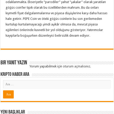
odaklanmakta. Ekseriyetle “parodiler” yahut “şakalar” olarak yaratılan
göğüs coin’ler tipik olarak bu özelliklerden mahrum. Bu da onları
kıymetli fiyat dalgalanmalarına ve piyasa düşüşlerine karşı daha hassas
hale getirir. PEPE Coin ve öteki göğüs coinlerin bu son gerilemeden
kurtulup kurtulamayacağı şimdi aşikâr olmasa da, mevcut piyasa
eğilimleri önlerinde kuvvetli bir yol olduğunu gösteriyor. Yatırımcılar
kayıplarla boğuşurken düzenleyici belirsizlik devam ediyor.
Bir yanıt yazın
Yorum yapabilmek için
oturum açmalısınız
.
Kripto Haber ARA
Yeni Başlıklar