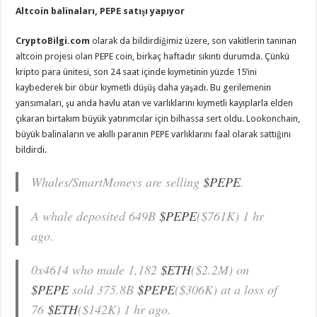
Altcoin balinaları, PEPE satışı yapıyor
CryptoBilgi.com
olarak da bildirdiğimiz üzere, son vakitlerin tanınan
altcoin projesi olan PEPE coin, birkaç haftadır sıkıntı durumda. Çünkü
kripto para ünitesi, son 24 saat içinde kıymetinin yüzde 15’ini
kaybederek bir öbür kıymetli düşüş daha yaşadı. Bu gerilemenin
yansımaları, şu anda havlu atan ve varlıklarını kıymetli kayıplarla elden
çıkaran birtakım büyük yatırımcılar için bilhassa sert oldu. Lookonchain,
büyük balinaların ve akıllı paranın PEPE varlıklarını faal olarak sattığını
bildirdi.
Whales/SmartMoneys are selling
$PEPE
.
A whale deposited 649B
$PEPE
($761K) 1 hr
ago.
0x4614 who made 1,182
$ETH
($2.2M) on
$PEPE
sold 375.8B
$PEPE
($306K) at a loss of
76
$ETH
($142K) 1 hr ago.