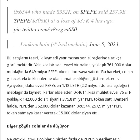
0x6544 who made $352K on
$PEPE
sold 257.9B
$PEPE
($306K) at a loss of $35K 4 hrs ago.
pic.twitter.com/w8crgva6S0
— Lookonchain (@lookonchain)
June 5, 2023
Bu satışların tesiri, iki kıymetli yatırımcının son süreçlerinde açıkça
görülmektedir. Yalnızca bir saat evvel bir balina, yaklaşık 761.000 dolar
meblağında 649 milyar PEPE tokenını borsaya yatırdı. Bu hareket, coinin
gelecekteki beklentilerine olan itimat eksikliğini göstermektedir.
Ayrıyeten, daha evvel PEPE’den 1.182 ETH (2,2 milyon dolara eşdeğer)
meblağında kıymetli karlar elde eden 0x4614, kısa mühlet evvel 76 ETH
(yaklaşık 142.000 dolar) ziyanla 375,8 milyar PEPE token sattı. Benzeri
halde, PEPE’den 352.000 dolar kazanan 0x6544, 257,9 milyar PEPE
token satmaya karar vererek 35.000 dolar ziyan etti.
Diğer göğüs coinler de düşüyor
Ne yazık ki, göğüs coinlerin birden fazla da PEPE’nin gerilemesini