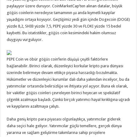
paylaşıyor üzere duruyor. CoinMarketCap’ten alınan datalar, büyük
göğüs coinlerin neredeyse tamamının şu anda kıymetli kayıplar
yaşadığını ortaya koyuyor. Geçtiğimiz yedi gün içinde Dogecoin (DOGE)
yüzde 8,2, SHIB yüzde 7,5, PEPE yüzde 30 ve FLOKI yüzde 15 bedel
kaybetti. Bu istatistikler, göğüs coin kesimindeki hakim olumsuz
duyguyu vurguluyor.
PEPE Coin ve öbür göğüs coin’lerin düşüşü çeşitli faktörlere
bağlanabilir. Birinci olarak, düzenleyici korkular kripto para dünyası
üzerinde belirmeye devam ettikçe piyasa hassaslığı bozulmakta.
Hükümetler ve düzenleyici kurumlar dalı daha yakından inceliyor, bu da
yatırımcılar ortasında belirsizliğe ve ihtiyata yol açıyor. Buna ek olarak,
bir vakitler göğüs coinleri çevreleyen birinci heyecan ve spekülatif
çılgınlık azalmaya başladı. Çünkü birçok yatırımcı hayal kırıklığına uğradı
ve kayıplarını azaltmaya çalıştı.
Daha geniş kripto para piyasası olgunlaştıkça, yatırımcılar giderek
daha seçici hale geliyor. Yatırımcılar güçlü temellere, gerçek dünya
yararına ve sağlam geliştirme takımlarına sahip projelere