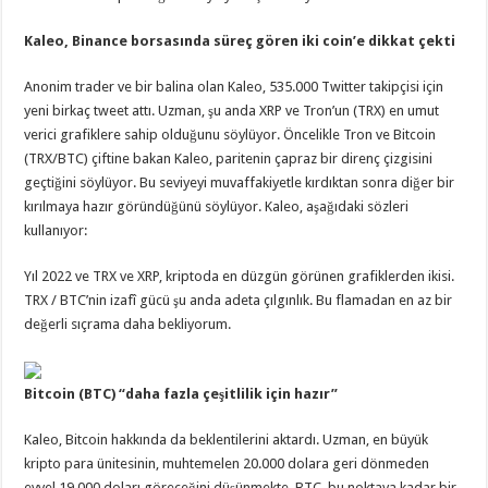
Kaleo, Binance borsasında süreç gören iki coin’e dikkat çekti
Anonim trader ve bir balina olan Kaleo, 535.000 Twitter takipçisi için
yeni birkaç tweet attı. Uzman, şu anda XRP ve Tron’un (TRX) en umut
verici grafiklere sahip olduğunu söylüyor. Öncelikle Tron ve Bitcoin
(TRX/BTC) çiftine bakan Kaleo, paritenin çapraz bir direnç çizgisini
geçtiğini söylüyor. Bu seviyeyi muvaffakiyetle kırdıktan sonra diğer bir
kırılmaya hazır göründüğünü söylüyor. Kaleo, aşağıdaki sözleri
kullanıyor:
Yıl 2022 ve TRX ve XRP, kriptoda en düzgün görünen grafiklerden ikisi.
TRX / BTC’nin izafî gücü şu anda adeta çılgınlık. Bu flamadan en az bir
değerli sıçrama daha bekliyorum.
Bitcoin (BTC) “daha fazla çeşitlilik için hazır”
Kaleo, Bitcoin hakkında da beklentilerini aktardı. Uzman, en büyük
kripto para ünitesinin, muhtemelen 20.000 dolara geri dönmeden
evvel 19.000 doları göreceğini düşünmekte. BTC, bu noktaya kadar bir