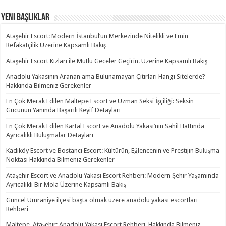
Yeni Başlıklar
Ataşehir Escort: Modern İstanbul’un Merkezinde Nitelikli ve Emin
Refakatçilik Üzerine Kapsamlı Bakış
Ataşehir Escort Kızları ile Mutlu Geceler Geçirin. Üzerine Kapsamlı Bakış
Anadolu Yakasının Aranan ama Bulunamayan Çıtırları Hangi Sitelerde?
Hakkında Bilmeniz Gerekenler
En Çok Merak Edilen Maltepe Escort ve Uzman Seksi İşçiliği: Seksin
Gücünün Yanında Başarılı Keyif Detayları
En Çok Merak Edilen Kartal Escort ve Anadolu Yakası’nın Sahil Hattında
Ayrıcalıklı Buluşmalar Detayları
Kadıköy Escort ve Bostancı Escort: Kültürün, Eğlencenin ve Prestijin Buluşma
Noktası Hakkında Bilmeniz Gerekenler
Ataşehir Escort ve Anadolu Yakası Escort Rehberi: Modern Şehir Yaşamında
Ayrıcalıklı Bir Mola Üzerine Kapsamlı Bakış
Güncel Ümraniye ilçesi başta olmak üzere anadolu yakası escortları
Rehberi
Maltepe, Ataşehir: Anadolu Yakası Escort Rehberi. Hakkında Bilmeniz