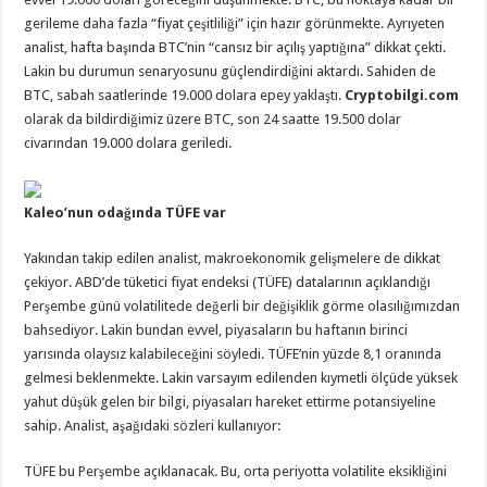
gerileme daha fazla “fiyat çeşitliliği” için hazır görünmekte. Ayrıyeten
analist, hafta başında BTC’nin “cansız bir açılış yaptığına” dikkat çekti.
Lakin bu durumun senaryosunu güçlendirdiğini aktardı. Sahiden de
BTC, sabah saatlerinde 19.000 dolara epey yaklaştı.
Cryptobilgi.com
olarak da bildirdiğimiz üzere BTC, son 24 saatte 19.500 dolar
civarından 19.000 dolara geriledi.
Kaleo’nun odağında TÜFE var
Yakından takip edilen analist, makroekonomik gelişmelere de dikkat
çekiyor. ABD’de tüketici fiyat endeksi (TÜFE) datalarının açıklandığı
Perşembe günü volatilitede değerli bir değişiklik görme olasılığımızdan
bahsediyor. Lakin bundan evvel, piyasaların bu haftanın birinci
yarısında olaysız kalabileceğini söyledi. TÜFE’nin yüzde 8,1 oranında
gelmesi beklenmekte. Lakin varsayım edilenden kıymetli ölçüde yüksek
yahut düşük gelen bir bilgi, piyasaları hareket ettirme potansiyeline
sahip. Analist, aşağıdaki sözleri kullanıyor:
TÜFE bu Perşembe açıklanacak. Bu, orta periyotta volatilite eksikliğini