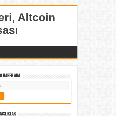
ri, Altcoin
sası
o Haber ARA
Başlıklar