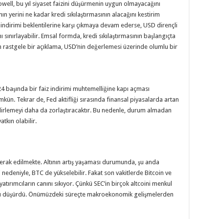
well, bu yıl siyaset faizini düşürmenin uygun olmayacağını
nın yerini ne kadar kredi sıkılaştırmasının alacağını kestirim
z indirimi beklentilerine karşı çıkmaya devam ederse, USD dirençli
ı sınırlayabilir. Emsal formda, kredi sıkılaştırmasının başlangıçta
n rastgele bir açıklama, USD’nin değerlemesi üzerinde olumlu bir
24 başında bir faiz indirimi muhtemelliğine kapı açması
ün. Tekrar de, Fed aktifliği sırasında finansal piyasalarda artan
belirlemeyi daha da zorlaştıracaktır. Bu nedenle, durum almadan
tkın olabilir.
 merak edilmekte. Altının artış yaşaması durumunda, şu anda
nedeniyle, BTC de yükselebilir. Fakat son vakitlerde Bitcoin ve
yatırımcıların canını sıkıyor. Çünkü SEC’in birçok altcoini menkul
tını düşürdü. Önümüzdeki süreçte makroekonomik gelişmelerden