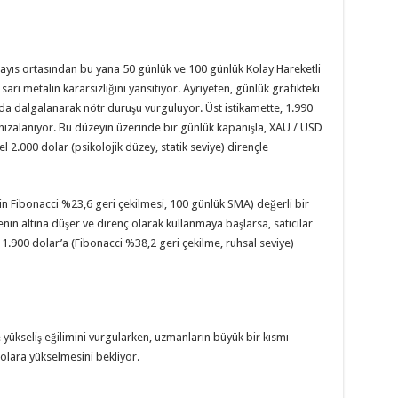
Mayıs ortasından bu yana 50 günlük ve 100 günlük Kolay Hareketli
ı metalin kararsızlığını yansıtıyor. Ayrıyeten, günlük grafikteki
nda dalgalanarak nötr duruşu vurguluyor. Üst istikamette, 1.990
hizalanıyor. Bu düzeyin üzerinde bir günlük kapanışla, XAU / USD
 2.000 dolar (psikolojik düzey, statik seviye) dirençle
in Fibonacci %23,6 geri çekilmesi, 100 günlük SMA) değerli bir
nin altına düşer ve direnç olarak kullanmaya başlarsa, satıcılar
ve 1.900 dolar’a (Fibonacci %38,2 geri çekilme, ruhsal seviye)
 yükseliş eğilimini vurgularken, uzmanların büyük bir kısmı
olara yükselmesini bekliyor.