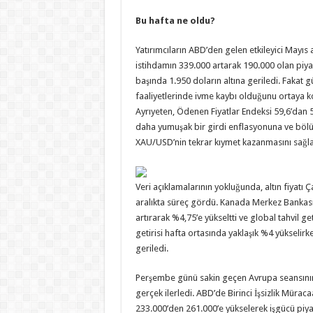
Bu hafta ne oldu?
Yatırımcıların ABD’den gelen etkileyici Mayı
istihdamın 339.000 artarak 190.000 olan piyasa
başında 1.950 doların altına geriledi. Fakat 
faaliyetlerinde ivme kaybı olduğunu ortaya ko
Ayrıyeten, Ödenen Fiyatlar Endeksi 59,6’dan 5
daha yumuşak bir girdi enflasyonuna ve bölüm
XAU/USD’nin tekrar kıymet kazanmasını sağla
Veri açıklamalarının yokluğunda, altın fiya
aralıkta süreç gördü. Kanada Merkez Bankası 
artırarak %4,75’e yükseltti ve global tahvil get
getirisi hafta ortasında yaklaşık %4 yükselirk
geriledi.
Perşembe günü sakin geçen Avrupa seansının a
gerçek ilerledi. ABD’de Birinci İşsizlik Mürac
233.000’den 261.000’e yükselerek işgücü piya