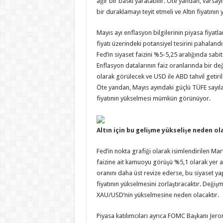
ağır bir baskı yaratabilir. Öte yandan, varsa
bir duraklamayı teyit etmeli ve Altın fiyatını
Mayıs ayı enflasyon bilgilerinin piyasa fiyatl
fiyatı üzerindeki potansiyel tesirini pahala
Fed’in siyaset faizini %5-5,25 aralığında sa
Enflasyon datalarının faiz oranlarında bir değ
olarak görülecek ve USD ile ABD tahvil getiri
Öte yandan, Mayıs ayındaki güçlü TÜFE sayıla
fiyatının yükselmesi mümkün görünüyor.
Altın için bu gelişme yükselişe neden ola
Fed’in nokta grafiği olarak isimlendirilen Mar
faizine ait kamuoyu görüşü %5,1 olarak yer ald
oranını daha üst revize ederse, bu siyaset yapı
fiyatının yükselmesini zorlaştıracaktır. Değişm
XAU/USD’nin yükselmesine neden olacaktır.
Piyasa katılımcıları ayrıca FOMC Başkanı Jer