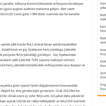
Günc
a dair işaretler, bilhassa hizmet bölümünde enflasyonu körükleyen
yaka
 olan işgücü açığının azalması manasına geliyor. Alım satım
ve XAU/USD Cuma günü 1.960 dolar civarında dar bir kanalda
Malt
Hakk
Kart
Site
Malt
sitel
s ayında yıllık bazda %4,2 artarak Nisan ayında kaydedilen
 Volatil besin ve güç fiyatlarının hariç tutulduğu Çekirdek
Anad
Koç
ıpkı periyotta %5,6 yükseldiği görülüyor. Güç fiyatlarından
yasaların aylık Çekirdek TÜFE sayısına reaksiyon vermesi
KAAN
nut hariç çekirdek hizmetlerdeki enflasyondan tasa duyuyor ve
Hazı
Spot
Dola
Doge
 Çarşamba günü siyaset faizini değiştirmemesi konusundaki
Dev
de değerli bir artış gerekeceğini gösteriyor. Ocak 2022’den bu
22’de olmak üzere üç sefer %0,6 arttı. 0,6 yahut daha yüksek bir
 kapı açarak USD’de bir ralliyi tetikleyebilir ve XAU/USD üzerinde