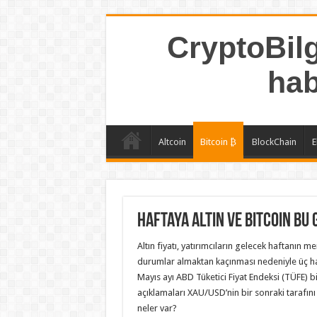
CryptoBilg
hab
Altcoin
Bitcoin ₿
BlockChain
E
Haftaya Altın ve Bitcoin Bu 
Altın fiyatı, yatırımcıların gelecek haftanı
durumlar almaktan kaçınması nedeniyle üç ha
Mayıs ayı ABD Tüketici Fiyat Endeksi (TÜFE) 
açıklamaları XAU/USD’nin bir sonraki tarafını b
neler var?