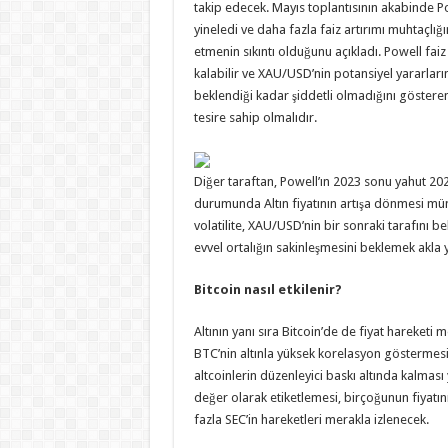
takip edecek. Mayıs toplantısının akabinde Po
yineledi ve daha fazla faiz artırımı muhtaçlığı
etmenin sıkıntı olduğunu açıkladı. Powell fai
kalabilir ve XAU/USD’nin potansiyel yararların
beklendiği kadar şiddetli olmadığını göstere
tesire sahip olmalıdır.
Diğer taraftan, Powell’ın 2023 sonu yahut 20
durumunda Altın fiyatının artışa dönmesi mümk
volatilite, XAU/USD’nin bir sonraki tarafını 
evvel ortalığın sakinleşmesini beklemek akla ya
Bitcoin nasıl etkilenir?
Altının yanı sıra Bitcoin’de de fiyat hareketi
BTC’nin altınla yüksek korelasyon göstermesi 
altcoinlerin düzenleyici baskı altında kalması 
değer olarak etiketlemesi, birçoğunun fiya
fazla SEC’in hareketleri merakla izlenecek.