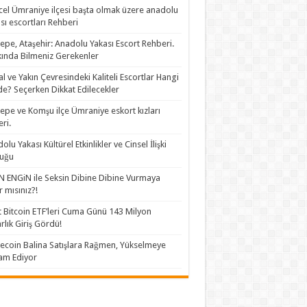
el Ümraniye ilçesi başta olmak üzere anadolu
sı escortları Rehberi
epe, Ataşehir: Anadolu Yakası Escort Rehberi.
ında Bilmeniz Gerekenler
al ve Yakın Çevresindeki Kaliteli Escortlar Hangi
de? Seçerken Dikkat Edilecekler
epe ve Komşu ilçe Ümraniye eskort kızları
eri.
olu Yakası Kültürel Etkinlikler ve Cinsel İlişki
luğu
 ENGiN ile Seksin Dibine Dibine Vurmaya
r mısınız?!
 Bitcoin ETF’leri Cuma Günü 143 Milyon
rlık Giriş Gördü!
coin Balina Satışlara Rağmen, Yükselmeye
am Ediyor