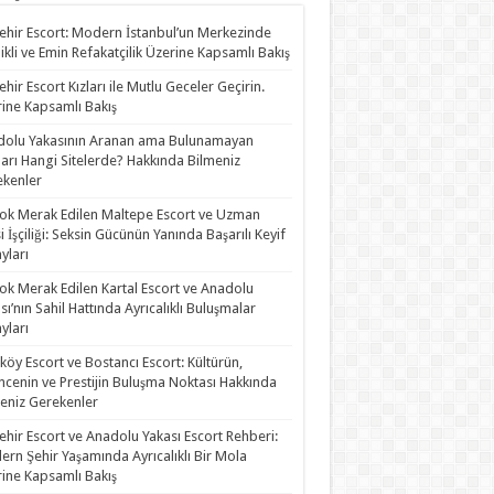
ehir Escort: Modern İstanbul’un Merkezinde
likli ve Emin Refakatçilik Üzerine Kapsamlı Bakış
ehir Escort Kızları ile Mutlu Geceler Geçirin.
ine Kapsamlı Bakış
olu Yakasının Aranan ama Bulunamayan
rları Hangi Sitelerde? Hakkında Bilmeniz
kenler
ok Merak Edilen Maltepe Escort ve Uzman
i İşçiliği: Seksin Gücünün Yanında Başarılı Keyif
yları
ok Merak Edilen Kartal Escort ve Anadolu
sı’nın Sahil Hattında Ayrıcalıklı Buluşmalar
yları
köy Escort ve Bostancı Escort: Kültürün,
ncenin ve Prestijin Buluşma Noktası Hakkında
eniz Gerekenler
ehir Escort ve Anadolu Yakası Escort Rehberi:
rn Şehir Yaşamında Ayrıcalıklı Bir Mola
ine Kapsamlı Bakış