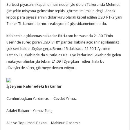
Serbest piyasanın kapalı olması nedeniyle dolar/TL kurunda Mehmet
Şimşek’in misyona gelmesine tepkisi görmek mümkün değil. Ancak
kripto para piyasalarının dolar kuru olarak kabul edilen USDT-TRY yani
Tether TL kurunda birinci reaksiyon düşüş istikametinde oldu.
Kabinenin açıklanmasına kadar Bitci.com borsasında 21.30 TL’nin
üzerinde süreç gören USDT/TRY paritesi kabine açıklanır açıklanmaz
çok sert halde düşüşe geçti. Birinci 15 dakikada 21.20 TL’ye inen
Tether/TL, akabinde da süratle 21.07 TL’ye kadar indi. Akabinde gelen
reaksiyon alımlarıyla tekrar 21.09 TL’ye çıkan Tether, hala bu
düzeylerde süreç görmeye devam ediyor.
İşte yeni kabinedeki bakanlar
Cumhurbaşkanı Yardımcısı – Cevdet Yılmaz
Adalet Bakanı – Yılmaz Tunç
Aile ve Toplumsal Bakanı – Mahinur Özdemir