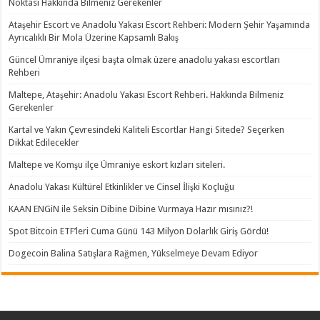
Noktası Hakkında Bilmeniz Gerekenler
Ataşehir Escort ve Anadolu Yakası Escort Rehberi: Modern Şehir Yaşamında
Ayrıcalıklı Bir Mola Üzerine Kapsamlı Bakış
Güncel Ümraniye ilçesi başta olmak üzere anadolu yakası escortları
Rehberi
Maltepe, Ataşehir: Anadolu Yakası Escort Rehberi. Hakkında Bilmeniz
Gerekenler
Kartal ve Yakın Çevresindeki Kaliteli Escortlar Hangi Sitede? Seçerken
Dikkat Edilecekler
Maltepe ve Komşu ilçe Ümraniye eskort kızları siteleri.
Anadolu Yakası Kültürel Etkinlikler ve Cinsel İlişki Koçluğu
KAAN ENGiN ile Seksin Dibine Dibine Vurmaya Hazır mısınız?!
Spot Bitcoin ETF’leri Cuma Günü 143 Milyon Dolarlık Giriş Gördü!
Dogecoin Balina Satışlara Rağmen, Yükselmeye Devam Ediyor