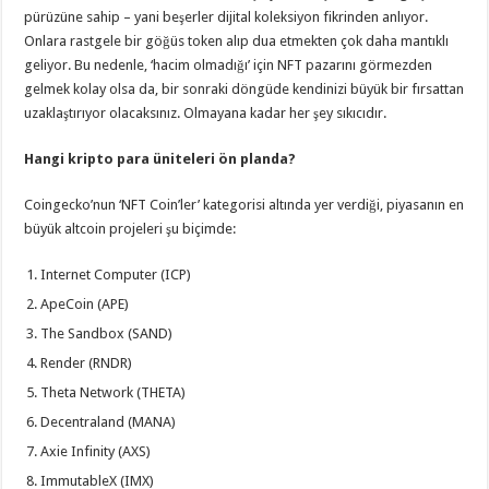
pürüzüne sahip – yani beşerler dijital koleksiyon fikrinden anlıyor.
Onlara rastgele bir göğüs token alıp dua etmekten çok daha mantıklı
geliyor. Bu nedenle, ‘hacim olmadığı’ için NFT pazarını görmezden
gelmek kolay olsa da, bir sonraki döngüde kendinizi büyük bir fırsattan
uzaklaştırıyor olacaksınız. Olmayana kadar her şey sıkıcıdır.
Hangi kripto para üniteleri ön planda?
Coingecko’nun ‘NFT Coin’ler’ kategorisi altında yer verdiği, piyasanın en
büyük altcoin projeleri şu biçimde:
Internet Computer (ICP)
ApeCoin (APE)
The Sandbox (SAND)
Render (RNDR)
Theta Network (THETA)
Decentraland (MANA)
Axie Infinity (AXS)
ImmutableX (IMX)