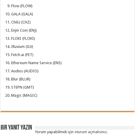
Flow (FLOW)
GALA (GALA)
Chiliz (CHZ)
Enjin Coin (ENJ)
FLOKI (FLOKI)
Illuvium (ILV)
Fetch.ai (FET)
Ethereum Name Service (ENS)
Audius (AUDIO)
Blur (BLUR)
STEPN (GMT)
Magic (MAGIC)
Bir yanıt yazın
Yorum yapabilmek için
oturum açmalısınız
.