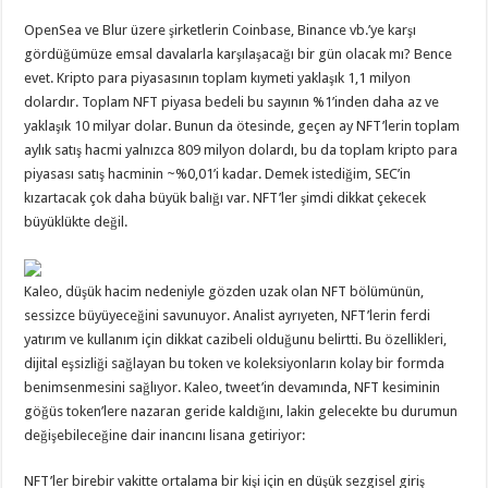
OpenSea ve Blur üzere şirketlerin Coinbase, Binance vb.’ye karşı
gördüğümüze emsal davalarla karşılaşacağı bir gün olacak mı? Bence
evet. Kripto para piyasasının toplam kıymeti yaklaşık 1,1 milyon
dolardır. Toplam NFT piyasa bedeli bu sayının %1’inden daha az ve
yaklaşık 10 milyar dolar. Bunun da ötesinde, geçen ay NFT’lerin toplam
aylık satış hacmi yalnızca 809 milyon dolardı, bu da toplam kripto para
piyasası satış hacminin ~%0,01’i kadar. Demek istediğim, SEC’in
kızartacak çok daha büyük balığı var. NFT’ler şimdi dikkat çekecek
büyüklükte değil.
Kaleo, düşük hacim nedeniyle gözden uzak olan NFT bölümünün,
sessizce büyüyeceğini savunuyor. Analist ayrıyeten, NFT’lerin ferdi
yatırım ve kullanım için dikkat cazibeli olduğunu belirtti. Bu özellikleri,
dijital eşsizliği sağlayan bu token ve koleksiyonların kolay bir formda
benimsenmesini sağlıyor. Kaleo, tweet’in devamında, NFT kesiminin
göğüs token’lere nazaran geride kaldığını, lakin gelecekte bu durumun
değişebileceğine dair inancını lisana getiriyor:
NFT’ler birebir vakitte ortalama bir kişi için en düşük sezgisel giriş