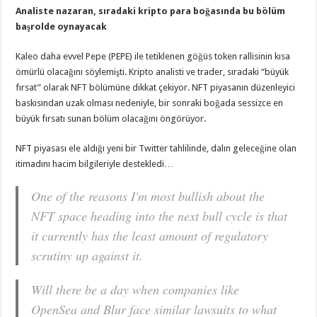
Analiste nazaran, sıradaki kripto para boğasında bu bölüm
başrolde oynayacak
Kaleo daha evvel Pepe (PEPE) ile tetiklenen göğüs token rallisinin kısa
ömürlü olacağını söylemişti. Kripto analisti ve trader, sıradaki “büyük
fırsat” olarak NFT bölümüne dikkat çekiyor. NFT piyasanın düzenleyici
baskısından uzak olması nedeniyle, bir sonraki boğada sessizce en
büyük fırsatı sunan bölüm olacağını öngörüyor.
NFT piyasası ele aldığı yeni bir Twitter tahlilinde, dalın geleceğine olan
itimadını hacim bilgileriyle destekledi…
One of the reasons I'm most bullish about the
NFT space heading into the next bull cycle is that
it currently has the least amount of regulatory
scrutiny up against it.
Will there be a day when companies like
OpenSea and Blur face similar lawsuits to what