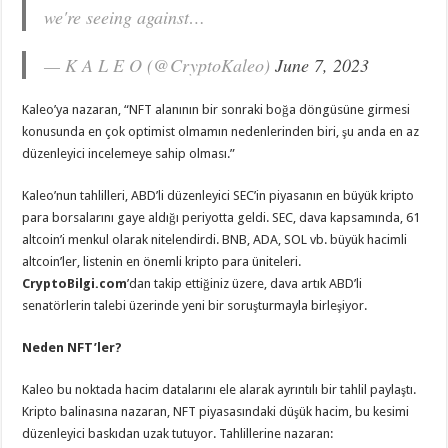
we're seeing against…
— K A L E O (@CryptoKaleo)
June 7, 2023
Kaleo’ya nazaran, “NFT alanının bir sonraki boğa döngüsüne girmesi
konusunda en çok optimist olmamın nedenlerinden biri, şu anda en az
düzenleyici incelemeye sahip olması.”
Kaleo’nun tahlilleri, ABD’li düzenleyici SEC’in piyasanın en büyük kripto
para borsalarını gaye aldığı periyotta geldi. SEC, dava kapsamında, 61
altcoin’i menkul olarak nitelendirdi. BNB, ADA, SOL vb. büyük hacimli
altcoin’ler, listenin en önemli kripto para üniteleri.
CryptoBilgi.com
’dan takip ettiğiniz üzere, dava artık ABD’li
senatörlerin talebi üzerinde yeni bir soruşturmayla birleşiyor.
Neden NFT’ler?
Kaleo bu noktada hacim datalarını ele alarak ayrıntılı bir tahlil paylaştı.
Kripto balinasına nazaran, NFT piyasasındaki düşük hacim, bu kesimi
düzenleyici baskıdan uzak tutuyor. Tahlillerine nazaran: