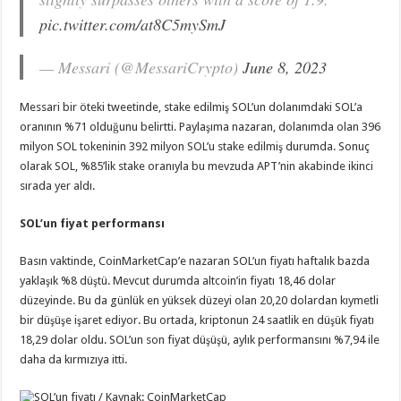
pic.twitter.com/at8C5mySmJ
— Messari (@MessariCrypto)
June 8, 2023
Messari bir öteki tweetinde, stake edilmiş SOL’un dolanımdaki SOL’a
oranının %71 olduğunu belirtti. Paylaşıma nazaran, dolanımda olan 396
milyon SOL tokeninin 392 milyon SOL’u stake edilmiş durumda. Sonuç
olarak SOL, %85’lik stake oranıyla bu mevzuda APT’nin akabinde ikinci
sırada yer aldı.
SOL’un fiyat performansı
Basın vaktinde, CoinMarketCap’e nazaran SOL’un fiyatı haftalık bazda
yaklaşık %8 düştü. Mevcut durumda altcoin’in fiyatı 18,46 dolar
düzeyinde. Bu da günlük en yüksek düzeyi olan 20,20 dolardan kıymetli
bir düşüşe işaret ediyor. Bu ortada, kriptonun 24 saatlik en düşük fiyatı
18,29 dolar oldu. SOL’un son fiyat düşüşü, aylık performansını %7,94 ile
daha da kırmızıya itti.
SOL’un fiyatı / Kaynak: CoinMarketCap