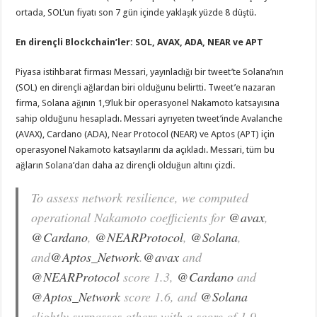
ortada, SOL’un fiyatı son 7 gün içinde yaklaşık yüzde 8 düştü.
En dirençli Blockchain’ler: SOL, AVAX, ADA, NEAR ve APT
Piyasa istihbarat firması Messari, yayınladığı bir tweet’te Solana’nın
(SOL) en dirençli ağlardan biri olduğunu belirtti. Tweet’e nazaran
firma, Solana ağının 1,9’luk bir operasyonel Nakamoto katsayısına
sahip olduğunu hesapladı. Messari ayrıyeten tweet’inde Avalanche
(AVAX), Cardano (ADA), Near Protocol (NEAR) ve Aptos (APT) için
operasyonel Nakamoto katsayılarını da açıkladı. Messari, tüm bu
ağların Solana’dan daha az dirençli olduğun altını çizdi.
To assess network resilience, we computed
operational Nakamoto coefficients for
@avax
,
@Cardano
,
@NEARProtocol
,
@Solana
,
and
@Aptos_Network
.
@avax
and
@NEARProtocol
score 1.3,
@Cardano
and
@Aptos_Network
score 1.6, and
@Solana
slightly surpasses others with a score of 1.9.