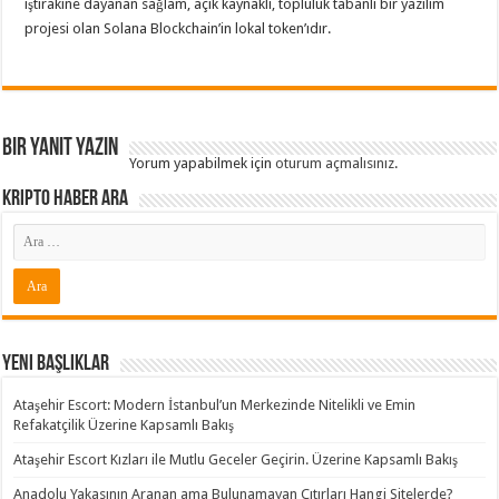
iştirakine dayanan sağlam, açık kaynaklı, topluluk tabanlı bir yazılım
projesi olan Solana Blockchain’in lokal token’ıdır.
Bir yanıt yazın
Yorum yapabilmek için
oturum açmalısınız
.
Kripto Haber ARA
Yeni Başlıklar
Ataşehir Escort: Modern İstanbul’un Merkezinde Nitelikli ve Emin
Refakatçilik Üzerine Kapsamlı Bakış
Ataşehir Escort Kızları ile Mutlu Geceler Geçirin. Üzerine Kapsamlı Bakış
Anadolu Yakasının Aranan ama Bulunamayan Çıtırları Hangi Sitelerde?