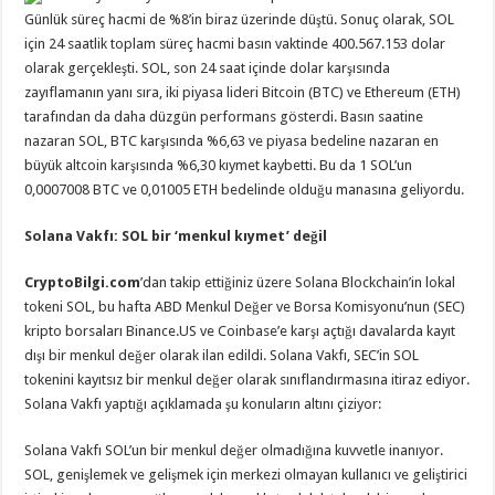
Günlük süreç hacmi de %8’in biraz üzerinde düştü. Sonuç olarak, SOL
için 24 saatlik toplam süreç hacmi basın vaktinde 400.567.153 dolar
olarak gerçekleşti. SOL, son 24 saat içinde dolar karşısında
zayıflamanın yanı sıra, iki piyasa lideri Bitcoin (BTC) ve Ethereum (ETH)
tarafından da daha düzgün performans gösterdi. Basın saatine
nazaran SOL, BTC karşısında %6,63 ve piyasa bedeline nazaran en
büyük altcoin karşısında %6,30 kıymet kaybetti. Bu da 1 SOL’un
0,0007008 BTC ve 0,01005 ETH bedelinde olduğu manasına geliyordu.
Solana Vakfı: SOL bir ‘menkul kıymet’ değil
CryptoBilgi.com
’dan takip ettiğiniz üzere Solana Blockchain’in lokal
tokeni SOL, bu hafta ABD Menkul Değer ve Borsa Komisyonu’nun (SEC)
kripto borsaları Binance.US ve Coinbase’e karşı açtığı davalarda kayıt
dışı bir menkul değer olarak ilan edildi. Solana Vakfı, SEC’in SOL
tokenini kayıtsız bir menkul değer olarak sınıflandırmasına itiraz ediyor.
Solana Vakfı yaptığı açıklamada şu konuların altını çiziyor:
Solana Vakfı SOL’un bir menkul değer olmadığına kuvvetle inanıyor.
SOL, genişlemek ve gelişmek için merkezi olmayan kullanıcı ve geliştirici