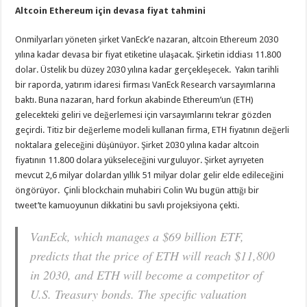
Altcoin Ethereum için devasa fiyat tahmini
Onmilyarları yöneten şirket VanEck’e nazaran, altcoin Ethereum 2030
yılına kadar devasa bir fiyat etiketine ulaşacak. Şirketin iddiası 11.800
dolar. Üstelik bu düzey 2030 yılına kadar gerçekleşecek. Yakın tarihli
bir raporda, yatırım idaresi firması VanEck Research varsayımlarına
baktı. Buna nazaran, hard forkun akabinde Ethereum’un (ETH)
gelecekteki geliri ve değerlemesi için varsayımlarını tekrar gözden
geçirdi. Titiz bir değerleme modeli kullanan firma, ETH fiyatının değerli
noktalara geleceğini düşünüyor. Şirket 2030 yılına kadar altcoin
fiyatının 11.800 dolara yükseleceğini vurguluyor. Şirket ayrıyeten
mevcut 2,6 milyar dolardan yıllık 51 milyar dolar gelir elde edileceğini
öngörüyor. Çinli blockchain muhabiri Colin Wu bugün attığı bir
tweet’te kamuoyunun dikkatini bu savlı projeksiyona çekti.
VanEck, which manages a $69 billion ETF,
predicts that the price of ETH will reach $11,800
in 2030, and ETH will become a competitor of
U.S. Treasury bonds. The specific valuation