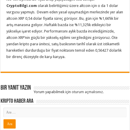
CryptoBilgi.com
olarak belirttiğimiz üzere altcoin için o da 1 dolar
vurgusu yapmıştı. Devam eden yasal uyuşmazlığın merkezinde yer alan
altcoin XRP 0,54 dolar fiyatla süreç görüyor. Bu, gün için %1,66’lık bir
artış manasına geliyor. Haftalık bazda ise %11,32’lik etkileyici bir
yükselişe işaret ediyor. Performansını aylık bazda incelediğimizde,
altcoin XRP’nin güçlü bir yükseliş eğilimi sergilediğini görüyoruz. Öte
yandan kripto para ünitesi, satış baskısının tarihî olarak üst istikametli
hareketleri durdurduğu bir fiyat noktasını temsil eden 0,56427 dolarlık
bir direnç düzeyiyle de karşı karşıya.
Bir yanıt yazın
Yorum yapabilmek için
oturum açmalısınız
.
Kripto Haber ARA