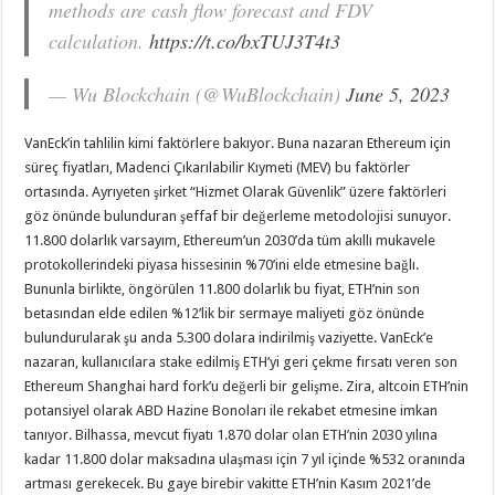
methods are cash flow forecast and FDV
calculation.
https://t.co/bxTUJ3T4t3
— Wu Blockchain (@WuBlockchain)
June 5, 2023
VanEck’in tahlilin kimi faktörlere bakıyor. Buna nazaran Ethereum için
süreç fiyatları, Madenci Çıkarılabilir Kıymeti (MEV) bu faktörler
ortasında. Ayrıyeten şirket “Hizmet Olarak Güvenlik” üzere faktörleri
göz önünde bulunduran şeffaf bir değerleme metodolojisi sunuyor.
11.800 dolarlık varsayım, Ethereum’un 2030’da tüm akıllı mukavele
protokollerindeki piyasa hissesinin %70’ini elde etmesine bağlı.
Bununla birlikte, öngörülen 11.800 dolarlık bu fiyat, ETH’nin son
betasından elde edilen %12’lik bir sermaye maliyeti göz önünde
bulundurularak şu anda 5.300 dolara indirilmiş vaziyette. VanEck’e
nazaran, kullanıcılara stake edilmiş ETH’yi geri çekme fırsatı veren son
Ethereum Shanghai hard fork’u değerli bir gelişme. Zira, altcoin ETH’nin
potansiyel olarak ABD Hazine Bonoları ile rekabet etmesine imkan
tanıyor. Bilhassa, mevcut fiyatı 1.870 dolar olan ETH’nin 2030 yılına
kadar 11.800 dolar maksadına ulaşması için 7 yıl içinde %532 oranında
artması gerekecek. Bu gaye birebir vakitte ETH’nin Kasım 2021’de