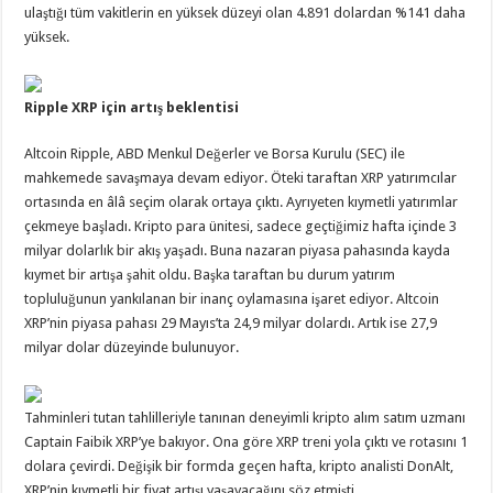
ulaştığı tüm vakitlerin en yüksek düzeyi olan 4.891 dolardan %141 daha
yüksek.
Ripple XRP için artış beklentisi
Altcoin Ripple, ABD Menkul Değerler ve Borsa Kurulu (SEC) ile
mahkemede savaşmaya devam ediyor. Öteki taraftan XRP yatırımcılar
ortasında en âlâ seçim olarak ortaya çıktı. Ayrıyeten kıymetli yatırımlar
çekmeye başladı. Kripto para ünitesi, sadece geçtiğimiz hafta içinde 3
milyar dolarlık bir akış yaşadı. Buna nazaran piyasa pahasında kayda
kıymet bir artışa şahit oldu. Başka taraftan bu durum yatırım
topluluğunun yankılanan bir inanç oylamasına işaret ediyor. Altcoin
XRP’nin piyasa pahası 29 Mayıs’ta 24,9 milyar dolardı. Artık ise 27,9
milyar dolar düzeyinde bulunuyor.
Tahminleri tutan tahlilleriyle tanınan deneyimli kripto alım satım uzmanı
Captain Faibik XRP’ye bakıyor. Ona göre XRP treni yola çıktı ve rotasını 1
dolara çevirdi. Değişik bir formda geçen hafta, kripto analisti DonAlt,
XRP’nin kıymetli bir fiyat artışı yaşayacağını söz etmişti.