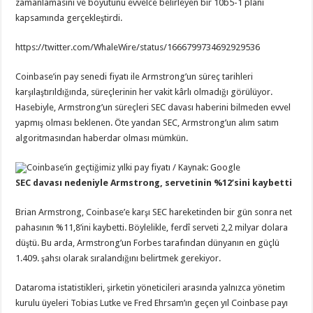
zamanlamasını ve boyutunu evvelce belirleyen bir 10b5-1 planı
kapsamında gerçekleştirdi.
https://twitter.com/WhaleWire/status/1666799734692929536
Coinbase’in pay senedi fiyatı ile Armstrong’un süreç tarihleri
karşılaştırıldığında, süreçlerinin her vakit kârlı olmadığı görülüyor.
Hasebiyle, Armstrong’un süreçleri SEC davası haberini bilmeden evvel
yapmış olması beklenen. Öte yandan SEC, Armstrong’un alım satım
algoritmasından haberdar olması mümkün.
Coinbase’in geçtiğimiz yılki pay fiyatı / Kaynak: Google
SEC davası nedeniyle Armstrong, servetinin %12’sini kaybetti
Brian Armstrong, Coinbase’e karşı SEC hareketinden bir gün sonra net
pahasının %11,8’ini kaybetti. Böylelikle, ferdî serveti 2,2 milyar dolara
düştü. Bu arda, Armstrong’un Forbes tarafından dünyanın en güçlü
1.409. şahsı olarak sıralandığını belirtmek gerekiyor.
Dataroma istatistikleri, şirketin yöneticileri arasında yalnızca yönetim
kurulu üyeleri Tobias Lutke ve Fred Ehrsam’ın geçen yıl Coinbase payı