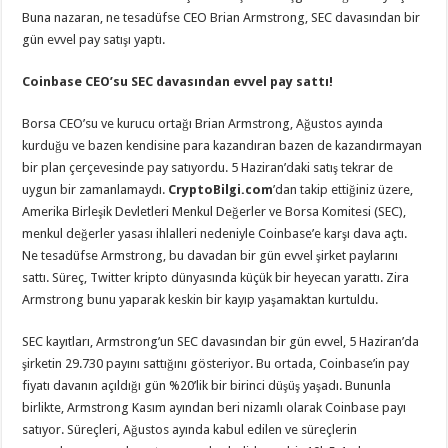
Buna nazaran, ne tesadüfse CEO Brian Armstrong, SEC davasından bir
gün evvel pay satışı yaptı.
Coinbase CEO’su SEC davasından evvel pay sattı!
Borsa CEO’su ve kurucu ortağı Brian Armstrong, Ağustos ayında
kurduğu ve bazen kendisine para kazandıran bazen de kazandırmayan
bir plan çerçevesinde pay satıyordu. 5 Haziran’daki satış tekrar de
uygun bir zamanlamaydı.
CryptoBilgi.com
’dan takip ettiğiniz üzere,
Amerika Birleşik Devletleri Menkul Değerler ve Borsa Komitesi (SEC),
menkul değerler yasası ihlalleri nedeniyle Coinbase’e karşı dava açtı.
Ne tesadüfse Armstrong, bu davadan bir gün evvel şirket paylarını
sattı. Süreç, Twitter kripto dünyasında küçük bir heyecan yarattı. Zira
Armstrong bunu yaparak keskin bir kayıp yaşamaktan kurtuldu.
SEC kayıtları, Armstrong’un SEC davasından bir gün evvel, 5 Haziran’da
şirketin 29.730 payını sattığını gösteriyor. Bu ortada, Coinbase’in pay
fiyatı davanın açıldığı gün %20’lik bir birinci düşüş yaşadı. Bununla
birlikte, Armstrong Kasım ayından beri nizamlı olarak Coinbase payı
satıyor. Süreçleri, Ağustos ayında kabul edilen ve süreçlerin