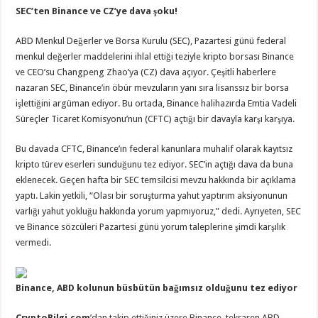
SEC’ten Binance ve CZ’ye dava şoku!
ABD Menkul Değerler ve Borsa Kurulu (SEC), Pazartesi günü federal
menkul değerler maddelerini ihlal ettiği teziyle kripto borsası Binance
ve CEO’su Changpeng Zhao’ya (CZ) dava açıyor. Çeşitli haberlere
nazaran SEC, Binance’in öbür mevzuların yanı sıra lisanssız bir borsa
işlettiğini argüman ediyor. Bu ortada, Binance halihazırda Emtia Vadeli
Süreçler Ticaret Komisyonu’nun (CFTC) açtığı bir davayla karşı karşıya.
Bu davada CFTC, Binance’ın federal kanunlara muhalif olarak kayıtsız
kripto türev eserleri sunduğunu tez ediyor. SEC’in açtığı dava da buna
eklenecek. Geçen hafta bir SEC temsilcisi mevzu hakkında bir açıklama
yaptı. Lakin yetkili, “Olası bir soruşturma yahut yaptırım aksiyonunun
varlığı yahut yokluğu hakkında yorum yapmıyoruz,” dedi. Ayrıyeten, SEC
ve Binance sözcüleri Pazartesi günü yorum taleplerine şimdi karşılık
vermedi.
Binance, ABD kolunun büsbütün bağımsız olduğunu tez ediyor
CryptoBilgi.com
’dan takip ettiğiniz üzere Binance, tekraren ABD