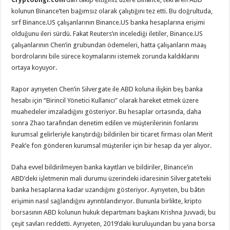
kolunun Binance’ten bağımsız olarak çalıştığını tez etti. Bu doğrultuda,
sırf Binance.US çalışanlarının Binance.US banka hesaplarına erişimi
olduğunu ileri sürdü. Fakat Reuters’ın incelediği iletiler, Binance.US
çalışanlarının Chen’in grubundan ödemeleri, hatta çalışanların maaş
bordrolarını bile sürece koymalarını istemek zorunda kaldıklarını
ortaya koyuyor.
Rapor ayrıyeten Chen’in Silvergate ile ABD koluna ilişkin beş banka
hesabı için “Birincil Yönetici Kullanıcı” olarak hareket etmek üzere
muahedeler imzaladığını gösteriyor. Bu hesaplar ortasında, daha
sonra Zhao tarafından denetim edilen ve müşterilerinin fonlarını
kurumsal gelirleriyle karıştırdığı bildirilen bir ticaret firması olan Merit
Peak’e fon gönderen kurumsal müşteriler için bir hesap da yer alıyor.
Daha evvel bildirilmeyen banka kayıtları ve bildiriler, Binance’in
ABD’deki işletmenin mali durumu üzerindeki idaresinin Silvergate’teki
banka hesaplarına kadar uzandığını gösteriyor. Ayrıyeten, bu bâtın
erişimin nasıl sağlandığını ayrıntılandırıyor. Bununla birlikte, kripto
borsasının ABD kolunun hukuk departmanı başkanı Krishna Juvvadi, bu
çeşit savları reddetti. Ayrıyeten, 2019’daki kuruluşundan bu yana borsa