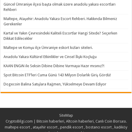
Güncel Ümraniye ilçesi başta olmak üzere anadolu yakası escortları
Rehberi
Maltepe, Ataşehir: Anadolu Yakası Escort Rehberi. Hakkında Bilmeniz
Gerekenler
Kartal ve Yakın Çevresindeki Kaliteli Escortlar Hangi Sitede? Seçerken
Dikkat Edilecekler
Maltepe ve Komşu ilçe Ümraniye eskort kızları siteleri.
Anadolu Yakası Kültürel Etkinlikler ve Cinsel İlişki Koçluğu
KAAN ENGiN ile Seksin Dibine Dibine Vurmaya Hazır mısınız?!
Spot Bitcoin ETF’leri Cuma Günü 143 Milyon Dolarlık Giriş Gördü!
Dogecoin Balina Satışlara Rağmen, Yükselmeye Devam Ediyor
SiteMap
CryptoBilgi.com | Bitcoin haberleri, Altcoin haberleri, Canlı Coin Borsası.
maltepe escort
,
ataşehir escort
,
pendik escort
,
bostancı escort
,
kadıköy