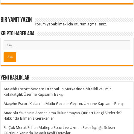
Bir yanıt yazın
Yorum yapabilmek için
oturum açmalısınız
.
Kripto Haber ARA
Yeni Başlıklar
Ataşehir Escort: Modern İstanbul’un Merkezinde Nitelikli ve Emin
Refakatçilik Üzerine Kapsamlı Bakış
Ataşehir Escort Kızları ile Mutlu Geceler Geçirin. Üzerine Kapsamlı Bakış
Anadolu Yakasının Aranan ama Bulunamayan Çıtırları Hangi Sitelerde?
Hakkında Bilmeniz Gerekenler
En Çok Merak Edilen Maltepe Escort ve Uzman Seksi İşçiliği: Seksin
Gücünün Yanında Başarılı Keyif Detayları