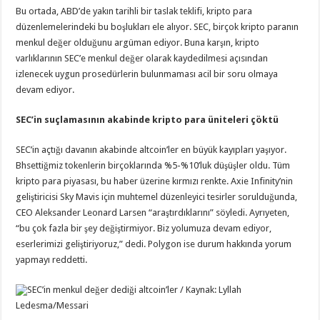
Bu ortada, ABD’de yakın tarihli bir taslak teklifi, kripto para
düzenlemelerindeki bu boşlukları ele alıyor. SEC, birçok kripto paranın
menkul değer olduğunu argüman ediyor. Buna karşın, kripto
varlıklarının SEC’e menkul değer olarak kaydedilmesi açısından
izlenecek uygun prosedürlerin bulunmaması acil bir soru olmaya
devam ediyor.
SEC’in s
uçlamasının akabinde kripto para üniteleri çöktü
SEC’in açtığı davanın akabinde altcoin’ler en büyük kayıpları yaşıyor.
Bhsettiğmiz tokenlerin birçoklarında %5-%10’luk düşüşler oldu. Tüm
kripto para piyasası, bu haber üzerine kırmızı renkte. Axie Infinity’nin
geliştiricisi Sky Mavis için muhtemel düzenleyici tesirler sorulduğunda,
CEO Aleksander Leonard Larsen “araştırdıklarını” söyledi. Ayrıyeten,
“bu çok fazla bir şey değiştirmiyor. Biz yolumuza devam ediyor,
eserlerimizi geliştiriyoruz,” dedi. Polygon ise durum hakkında yorum
yapmayı reddetti.
SEC’in menkul değer dediği altcoin’ler / Kaynak: Lyllah
Ledesma/Messari