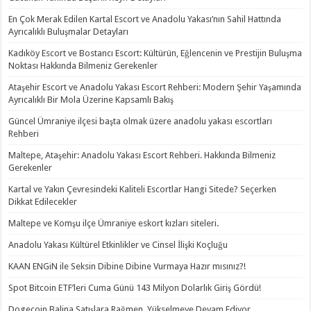
En Çok Merak Edilen Kartal Escort ve Anadolu Yakası’nın Sahil Hattında
Ayrıcalıklı Buluşmalar Detayları
Kadıköy Escort ve Bostancı Escort: Kültürün, Eğlencenin ve Prestijin Buluşma
Noktası Hakkında Bilmeniz Gerekenler
Ataşehir Escort ve Anadolu Yakası Escort Rehberi: Modern Şehir Yaşamında
Ayrıcalıklı Bir Mola Üzerine Kapsamlı Bakış
Güncel Ümraniye ilçesi başta olmak üzere anadolu yakası escortları
Rehberi
Maltepe, Ataşehir: Anadolu Yakası Escort Rehberi. Hakkında Bilmeniz
Gerekenler
Kartal ve Yakın Çevresindeki Kaliteli Escortlar Hangi Sitede? Seçerken
Dikkat Edilecekler
Maltepe ve Komşu ilçe Ümraniye eskort kızları siteleri.
Anadolu Yakası Kültürel Etkinlikler ve Cinsel İlişki Koçluğu
KAAN ENGiN ile Seksin Dibine Dibine Vurmaya Hazır mısınız?!
Spot Bitcoin ETF’leri Cuma Günü 143 Milyon Dolarlık Giriş Gördü!
Dogecoin Balina Satışlara Rağmen, Yükselmeye Devam Ediyor