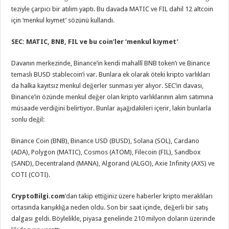
teziyle çarpıcı bir atılım yaptı. Bu davada MATIC ve FIL dahil 12 altcoin
için ‘menkul kıymet’ sözünü kullandı.
SEC: MATIC, BNB, FIL ve bu coin’ler ‘menkul kıymet’
Davanın merkezinde, Binance’in kendi mahallî BNB token’ı ve Binance
temaslı BUSD stablecoin’i var. Bunlara ek olarak öteki kripto varlıkları
da halka kayıtsız menkul değerler sunması yer alıyor. SEC’in davası,
Binance’in özünde menkul değer olan kripto varlıklarının alım satımına
müsaade verdiğini belirtiyor. Bunlar aşağıdakileri içerir, lakin bunlarla
sonlu değil:
Binance Coin (BNB), Binance USD (BUSD), Solana (SOL), Cardano
(ADA), Polygon (MATIC), Cosmos (ATOM), Filecoin (FIL), Sandbox
(SAND), Decentraland (MANA), Algorand (ALGO), Axie Infinity (AXS) ve
COTI (COTI).
CryptoBilgi.com
’dan takip ettiğiniz üzere haberler kripto meraklıları
ortasında karışıklığa neden oldu. Son bir saat içinde, değerli bir satış
dalgası geldi. Böylelikle, piyasa genelinde 210 milyon doların üzerinde