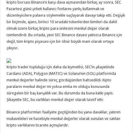
kripto borsası Binance’e karşı dava açmasından birkaç ay sonra, SEC
Pazartesi günü şirketi kullanıcı fonlarını yanlış kullanmak ve
düzenleyicilere palavra söylemekle suçlayarak davayı takip etti. Değişik
bir biçimde, ajans, birinci 10 sıradaki tokenlerden kimileri da dahil
olmak üzere birkaç kripto para ünitesini menkul değer olarak
isimlendirdi. Bu ortada, yeni SEC Binance davası yalnızca Binance için
değil, tüm kripto piyasası için bir öbür büyük mani olarak ortaya
çıkıyor.
Kripto trader topluluğu için daha da kıymetlisi, SEC’in şikayetinde
Cardano (ADA), Polygon (MATIC) ve Solana’nın (SOL) platformda
menkul değerler halinde süreç gördüğünden bahsedildi. Kipto
paraların menkul değer mi yoksa emtia mı olduğu konusunda
süregelen bir baş karışıklık var. Bu durumda da buna katkı yaptı.
Şikayette SEC, bu varlıkları menkul değer olarak tasnif etti:
Binance platformları faaliyete geçtiğinden bu yana davalılar, yatırım
mukaveleleri ve hasebiyle menkul değerler olarak sunulan ve satılan
kripto varlıklarını ticarete açmışlardır.