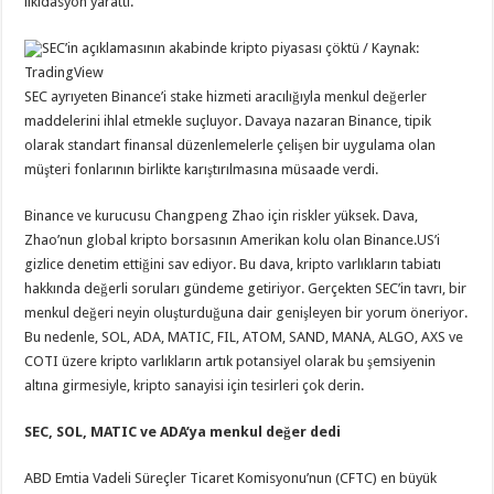
likidasyon yarattı.
SEC’in açıklamasının akabinde kripto piyasası çöktü / Kaynak:
TradingView
SEC ayrıyeten Binance’i stake hizmeti aracılığıyla menkul değerler
maddelerini ihlal etmekle suçluyor. Davaya nazaran Binance, tipik
olarak standart finansal düzenlemelerle çelişen bir uygulama olan
müşteri fonlarının birlikte karıştırılmasına müsaade verdi.
Binance ve kurucusu Changpeng Zhao için riskler yüksek. Dava,
Zhao’nun global kripto borsasının Amerikan kolu olan Binance.US’i
gizlice denetim ettiğini sav ediyor. Bu dava, kripto varlıkların tabiatı
hakkında değerli soruları gündeme getiriyor. Gerçekten SEC’in tavrı, bir
menkul değeri neyin oluşturduğuna dair genişleyen bir yorum öneriyor.
Bu nedenle, SOL, ADA, MATIC, FIL, ATOM, SAND, MANA, ALGO, AXS ve
COTI üzere kripto varlıkların artık potansiyel olarak bu şemsiyenin
altına girmesiyle, kripto sanayisi için tesirleri çok derin.
SEC, SOL, MATIC ve ADA’ya menkul değer dedi
ABD Emtia Vadeli Süreçler Ticaret Komisyonu’nun (CFTC) en büyük