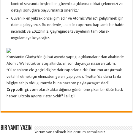
kontrol sırasında keşfedilen güvenlik açıklarına dikkat çekmenizi ve
detaylı sonuçlara başvurmanızı öneririz.”
Güvenlik en yüksek önceliğimizdir ve Atomic Wallet’ı geliştirmek için
daima çalışıyoruz. Bu nedenle, Least’in raporunu kapsamlı bir halde
inceledik ve 2022’nin 2. Çeyreğinde tavsiyelerini tam olarak
uygulamaya koyacağız.
Konstantin Gladych’in Şubat ayında yaptığı açıklamalarından akabinde
Atomic Wallet tekrar ateş altında. En son duyuruya nazaran takım,
“Cüzdanların ele geçirildiğine dair raporlar aldık. Durumu araştırmak
ve tahlil etmek için elimizden geleni yapıyoruz. Twitter’da daha fazla
bilgiye sahip olduğumuzda buna nazaran paylaşacağız” dedi.
CryptoBilgi.com
olarak aktardığımız günün öne çıkan bir öbür hack
haberi Bitcoin aykırısı Peter Schiff ile ilgili.
Bir yanıt yazın
Yorum yapabilmek için
oturum açmalısınız
.