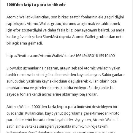
1000’den kripto para tehlikede
Atomic Wallet kullanıcıları, son birkaç saattir fonlarının ele geçirildiğini
raporluyor. Atomic Wallet grubu, durumu araştırmak ve tahlil etmek
için efor gösterdiğini ve daha fazla bilgi paylaşacağını belirtti. Şu anda
kadar güvenlik şirketi SlowMist dışında Atomic Wallet grubundan net
bir açıklama gelmedi.
https://twitter.com/AtomicWallet/status/1664946301815910400
SlowMist uzmanlarına nazaran, atağın sebebi Atomic Wallet’ın yakın
tarihli resmi web sitesi güncellemesinden kaynaklanıyor. Saldırganların
sunucudaki yazılımın kaynak kodunu değiştirerek kullanıcıların özel
anahtarlarına ve şifrelerine eriştiği iddia ediliyor. Saldırganlar bu
sayede fonları kendi adreslerine aktarmayı başardılar.
Atomic Wallet, 1000’den fazla kripto para ünitesini destekleyen bir
cüzdandır. Kullanıcılar, kayıt yahut doğrulama gerektirmeden kripto
para ünitelerini burada depolayabilirler. Ayrıyeten, Atomic Wallet ile
satın alma ve takas süreçleri yapmakta mümkün. Proje takımı,
kullanıcıların ferdî datalarını yahut özel anahtarlarını sunucularda