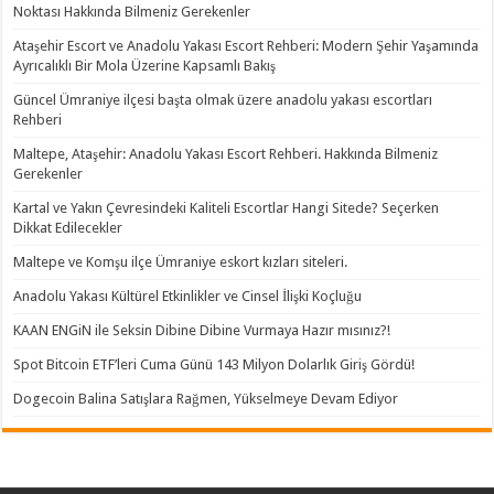
Noktası Hakkında Bilmeniz Gerekenler
Ataşehir Escort ve Anadolu Yakası Escort Rehberi: Modern Şehir Yaşamında
Ayrıcalıklı Bir Mola Üzerine Kapsamlı Bakış
Güncel Ümraniye ilçesi başta olmak üzere anadolu yakası escortları
Rehberi
Maltepe, Ataşehir: Anadolu Yakası Escort Rehberi. Hakkında Bilmeniz
Gerekenler
Kartal ve Yakın Çevresindeki Kaliteli Escortlar Hangi Sitede? Seçerken
Dikkat Edilecekler
Maltepe ve Komşu ilçe Ümraniye eskort kızları siteleri.
Anadolu Yakası Kültürel Etkinlikler ve Cinsel İlişki Koçluğu
KAAN ENGiN ile Seksin Dibine Dibine Vurmaya Hazır mısınız?!
Spot Bitcoin ETF’leri Cuma Günü 143 Milyon Dolarlık Giriş Gördü!
Dogecoin Balina Satışlara Rağmen, Yükselmeye Devam Ediyor