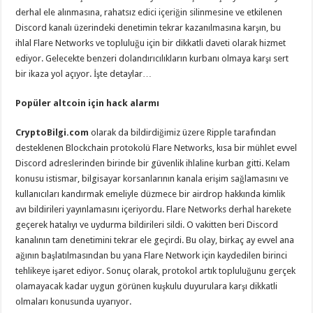
derhal ele alınmasına, rahatsız edici içeriğin silinmesine ve etkilenen
Discord kanalı üzerindeki denetimin tekrar kazanılmasına karşın, bu
ihlal Flare Networks ve topluluğu için bir dikkatli daveti olarak hizmet
ediyor. Gelecekte benzeri dolandırıcılıkların kurbanı olmaya karşı sert
bir ikaza yol açıyor. İşte detaylar…
Popüler altcoin için hack alarmı
CryptoBilgi.com
olarak da bildirdiğimiz üzere Ripple tarafından
desteklenen Blockchain protokolü Flare Networks, kısa bir mühlet evvel
Discord adreslerinden birinde bir güvenlik ihlaline kurban gitti. Kelam
konusu istismar, bilgisayar korsanlarının kanala erişim sağlamasını ve
kullanıcıları kandırmak emeliyle düzmece bir airdrop hakkında kimlik
avı bildirileri yayınlamasını içeriyordu. Flare Networks derhal harekete
geçerek hatalıyı ve uydurma bildirileri sildi. O vakitten beri Discord
kanalının tam denetimini tekrar ele geçirdi. Bu olay, birkaç ay evvel ana
ağının başlatılmasından bu yana Flare Network için kaydedilen birinci
tehlikeye işaret ediyor. Sonuç olarak, protokol artık topluluğunu gerçek
olamayacak kadar uygun görünen kuşkulu duyurulara karşı dikkatli
olmaları konusunda uyarıyor.