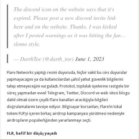
The discord icon on the website says that it's
expired. Please post a new discord invite link
here and on the website. Thanks. I was kicked
after I posted warnings as it was hitting the fan…
slomo style.
— DarthToe (@darth_toe)
June 1, 2023
Flare Networks yaptığı resmi duyuruda, hiçbir vakit bu cins duyurular
yapmayacağını ya da kullanıcılardan şahsî yahut güvenlik bilgilerini
talep etmeyeceğini vurguladı. Protokol, topluluk üyelerine rastgele bir
süreç yapmadan evvel Telegram, Twitter, Discord ve web sitesi blogu
dahil olmak üzere çeşitli Flare kanalları aracılığıyla bilgileri
doğrulamalarını tavsiye ediyor. Bilgisayar korsanları, Flare’in lokal
tokenı FLR’yi içeren birkaç airdrop kampanyası yürütmesi nedeniyle
airdropların popülerliğinden yararlanmayı seçti.
FLR, hafif bir düşüş yaşadı