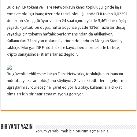
Bu olay FLR tokenı ve Flare Networks’ün kendi topluluğu içinde inşa
etmekte olduğu inanç üzerinde tesirli oldu. Şu anda FLR token 0,02291
dolardan süreç görüyor ve son 24 saat içinde yüzde 5,46’lık bir düşüş
yaşadı. Fiyattaki bu düşüş, hafta boyunca yüzde 13’ten fazla bir düşüş
yaşadığı için token’ın haftalık performansından da etkileniyor.
Kullanıcıları 31 milyon doların üzerinde dolandıran Morgan Stanley
taklitçisi Morgan DF Fintoch üzere kayda bedel örneklerle birlikte,
kripto sanayisinde istismarlar az değildir.
Bu güvenlik tehlikesine karşın Flare Networks, topluluğunun inancını
müdafaaya kararlı olduğunu söylüyor. Güvenlik tedbirlerini geliştirme
uğraşlarını sürdüreceğine işaret ediyor. Bu olay, kullanıcılara dikkatli
olmaları için bir hatırlatma misyonu görüyor.
Bir yanıt yazın
Yorum yapabilmek için
oturum açmalısınız
.