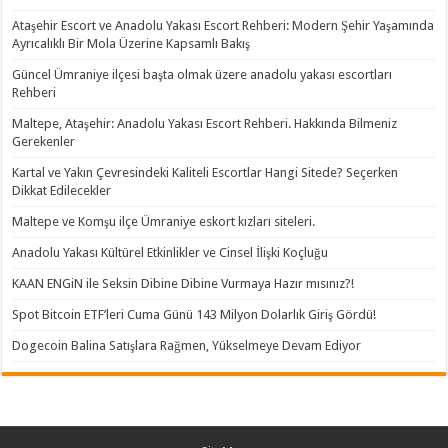
Ataşehir Escort ve Anadolu Yakası Escort Rehberi: Modern Şehir Yaşamında
Ayrıcalıklı Bir Mola Üzerine Kapsamlı Bakış
Güncel Ümraniye ilçesi başta olmak üzere anadolu yakası escortları
Rehberi
Maltepe, Ataşehir: Anadolu Yakası Escort Rehberi. Hakkında Bilmeniz
Gerekenler
Kartal ve Yakın Çevresindeki Kaliteli Escortlar Hangi Sitede? Seçerken
Dikkat Edilecekler
Maltepe ve Komşu ilçe Ümraniye eskort kızları siteleri.
Anadolu Yakası Kültürel Etkinlikler ve Cinsel İlişki Koçluğu
KAAN ENGiN ile Seksin Dibine Dibine Vurmaya Hazır mısınız?!
Spot Bitcoin ETF’leri Cuma Günü 143 Milyon Dolarlık Giriş Gördü!
Dogecoin Balina Satışlara Rağmen, Yükselmeye Devam Ediyor