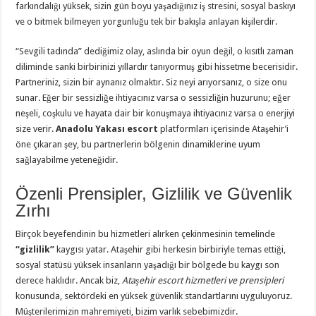
farkındalığı yüksek, sizin gün boyu yaşadığınız iş stresini, sosyal baskıyı
ve o bitmek bilmeyen yorgunluğu tek bir bakışla anlayan kişilerdir.
“Sevgili tadında” dediğimiz olay, aslında bir oyun değil, o kısıtlı zaman
diliminde sanki birbirinizi yıllardır tanıyormuş gibi hissetme becerisidir.
Partneriniz, sizin bir aynanız olmaktır. Siz neyi arıyorsanız, o size onu
sunar. Eğer bir sessizliğe ihtiyacınız varsa o sessizliğin huzurunu; eğer
neşeli, coşkulu ve hayata dair bir konuşmaya ihtiyacınız varsa o enerjiyi
size verir.
Anadolu Yakası escort
platformları içerisinde Ataşehir’i
öne çıkaran şey, bu partnerlerin bölgenin dinamiklerine uyum
sağlayabilme yeteneğidir.
Özenli Prensipler, Gizlilik ve Güvenlik
Zırhı
Birçok beyefendinin bu hizmetleri alırken çekinmesinin temelinde
“gizlilik”
kaygısı yatar. Ataşehir gibi herkesin birbiriyle temas ettiği,
sosyal statüsü yüksek insanların yaşadığı bir bölgede bu kaygı son
derece haklıdır. Ancak biz,
Ataşehir escort hizmetleri ve prensipleri
konusunda, sektördeki en yüksek güvenlik standartlarını uyguluyoruz.
Müşterilerimizin mahremiyeti, bizim varlık sebebimizdir.