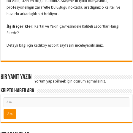
bu vakit, sizin en doğal hakkınız. Ataşehir’in ışıltılı dünyasında,
profesyonelliğin zarafetle buluştuğu noktada, aradığınız o kaliteli ve
huzurlu arkadaşlık sizi bekliyor.
İlgili içerikler:
Kartal ve Yakın Çevresindeki Kaliteli Escortlar Hangi
Sitede?
Detaylı bilgi için
kadıköy escort
sayfasını inceleyebilirsiniz.
Bir yanıt yazın
Yorum yapabilmek için
oturum açmalısınız
.
Kripto Haber ARA