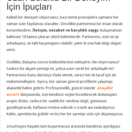
İçin İpuçları
Kaliteli bir deneyim istiyorsanız, bazı temel prensiplere uymanız her
zaman sizin faydanıza olacaktır. Öncelikle partnerinizi bir insan olarak
konumlandırın.
İletişim, nezaket ve karşılıklı saygı;
buluşmanızın
kalitesini 10 katına çıkaran sihirli kelimelerdir. Partneriniz, sizin en iyi
arkadaşınız, en tatlı kaçamağınız olabilir; yeter ki ona hak ettiği değeri
verin.
Özellikle, Buluşma öncesi beklentilerinizi netleştirin. Ne istiyorsunuz?
Sadece bir akşam yemeği mi, yoksa uzun süreli bir arkadaşlık mı?
Partnerinize bunu dürüstçe ifade etmek, süreci her iki taraf için de
mükemmelleştirir. Ayrıca, her zaman güncel profillerle çalışmayı
alışkanlık haline getirin. Profesyonellik, güncel olandır.
ataşehir
escort
dünyasında, size kendinizi seçkin hissettirecek dokunuşları
arayın. Bizler, sadece bir saatlik bir randevu değil, gününüzü
güzelleştirecek, haftanızı motive edecek o özenli anı vadediyoruz.
Kalite, ayrıntılarda gizlidir ve biz her bir ayrıntıyı sizin için düşünüyoruz.
Unutmayın;
hayatın tüm koşturmacası arasında kendinize ayırdığınız