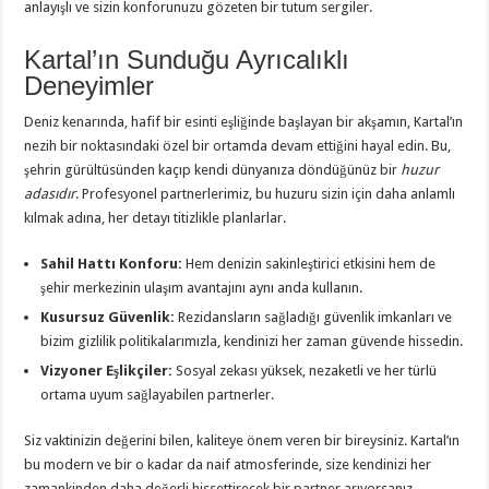
anlayışlı ve sizin konforunuzu gözeten bir tutum sergiler.
Kartal’ın Sunduğu Ayrıcalıklı
Deneyimler
Deniz kenarında, hafif bir esinti eşliğinde başlayan bir akşamın, Kartal’ın
nezih bir noktasındaki özel bir ortamda devam ettiğini hayal edin. Bu,
şehrin gürültüsünden kaçıp kendi dünyanıza döndüğünüz bir
huzur
adasıdır
. Profesyonel partnerlerimiz, bu huzuru sizin için daha anlamlı
kılmak adına, her detayı titizlikle planlarlar.
Sahil Hattı Konforu:
Hem denizin sakinleştirici etkisini hem de
şehir merkezinin ulaşım avantajını aynı anda kullanın.
Kusursuz Güvenlik:
Rezidansların sağladığı güvenlik imkanları ve
bizim gizlilik politikalarımızla, kendinizi her zaman güvende hissedin.
Vizyoner Eşlikçiler:
Sosyal zekası yüksek, nezaketli ve her türlü
ortama uyum sağlayabilen partnerler.
Siz vaktinizin değerini bilen, kaliteye önem veren bir bireysiniz. Kartal’ın
bu modern ve bir o kadar da naif atmosferinde, size kendinizi her
zamankinden daha değerli hissettirecek bir partner arıyorsanız,