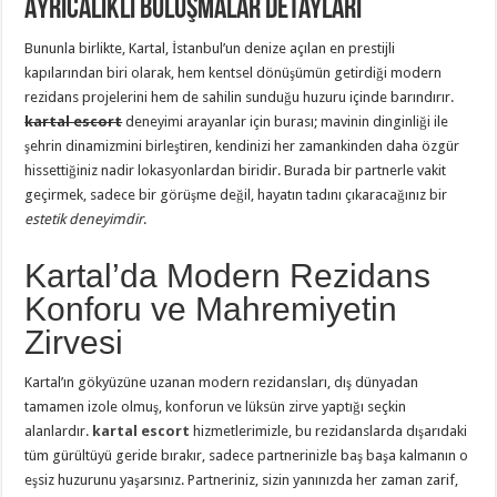
Ayrıcalıklı Buluşmalar Detayları
Bununla birlikte, Kartal, İstanbul’un denize açılan en prestijli
kapılarından biri olarak, hem kentsel dönüşümün getirdiği modern
rezidans projelerini hem de sahilin sunduğu huzuru içinde barındırır.
kartal escort
deneyimi arayanlar için burası; mavinin dinginliği ile
şehrin dinamizmini birleştiren, kendinizi her zamankinden daha özgür
hissettiğiniz nadir lokasyonlardan biridir. Burada bir partnerle vakit
geçirmek, sadece bir görüşme değil, hayatın tadını çıkaracağınız bir
estetik deneyimdir
.
Kartal’da Modern Rezidans
Konforu ve Mahremiyetin
Zirvesi
Kartal’ın gökyüzüne uzanan modern rezidansları, dış dünyadan
tamamen izole olmuş, konforun ve lüksün zirve yaptığı seçkin
alanlardır.
kartal escort
hizmetlerimizle, bu rezidanslarda dışarıdaki
tüm gürültüyü geride bırakır, sadece partnerinizle baş başa kalmanın o
eşsiz huzurunu yaşarsınız. Partneriniz, sizin yanınızda her zaman zarif,