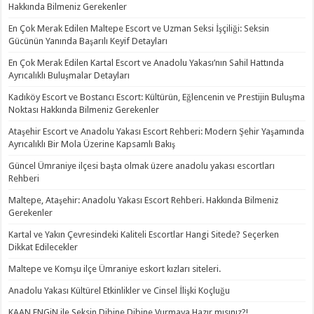
Hakkında Bilmeniz Gerekenler
En Çok Merak Edilen Maltepe Escort ve Uzman Seksi İşçiliği: Seksin
Gücünün Yanında Başarılı Keyif Detayları
En Çok Merak Edilen Kartal Escort ve Anadolu Yakası’nın Sahil Hattında
Ayrıcalıklı Buluşmalar Detayları
Kadıköy Escort ve Bostancı Escort: Kültürün, Eğlencenin ve Prestijin Buluşma
Noktası Hakkında Bilmeniz Gerekenler
Ataşehir Escort ve Anadolu Yakası Escort Rehberi: Modern Şehir Yaşamında
Ayrıcalıklı Bir Mola Üzerine Kapsamlı Bakış
Güncel Ümraniye ilçesi başta olmak üzere anadolu yakası escortları
Rehberi
Maltepe, Ataşehir: Anadolu Yakası Escort Rehberi. Hakkında Bilmeniz
Gerekenler
Kartal ve Yakın Çevresindeki Kaliteli Escortlar Hangi Sitede? Seçerken
Dikkat Edilecekler
Maltepe ve Komşu ilçe Ümraniye eskort kızları siteleri.
Anadolu Yakası Kültürel Etkinlikler ve Cinsel İlişki Koçluğu
KAAN ENGiN ile Seksin Dibine Dibine Vurmaya Hazır mısınız?!