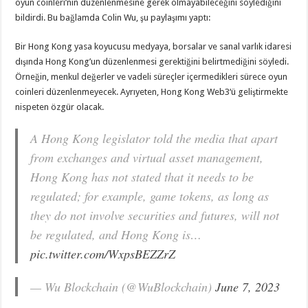
oyun coinleri’nin düzenlenmesine gerek olmayabileceğini söylediğini
bildirdi. Bu bağlamda Colin Wu, şu paylaşımı yaptı:
Bir Hong Kong yasa koyucusu medyaya, borsalar ve sanal varlık idaresi
dışında Hong Kong’un düzenlenmesi gerektiğini belirtmediğini söyledi.
Örneğin, menkul değerler ve vadeli süreçler içermedikleri sürece oyun
coinleri düzenlenmeyecek. Ayrıyeten, Hong Kong Web3‘ü geliştirmekte
nispeten özgür olacak.
A Hong Kong legislator told the media that apart
from exchanges and virtual asset management,
Hong Kong has not stated that it needs to be
regulated; for example, game tokens, as long as
they do not involve securities and futures, will not
be regulated, and Hong Kong is…
pic.twitter.com/WxpsBEZZrZ
— Wu Blockchain (@WuBlockchain)
June 7, 2023