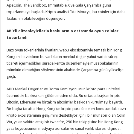
ApeCoin, The Sandbox, Immutable X ve Gala Çarşamba günü
toparlanmaya başladı. Kripto analisti Ekta Mourya, bu coinler için daha
fazlasının olabileceğini düşünüyor.
ABD’li düzenleyicilerin baskılarının ortasında oyun coinleri
toparlandı
Bazı oyun tokenlerinin fiyatları, web3 ekosistemiyle temaslı bir Hong
Kong milletvekilinin bu varlıkların menkul değer yahut vadeli süreç
ticareti içermedikleri sürece kentte düzenlemeyle müsabakalarının
mümkün olmadığını söylemesinin akabinde Çarşamba günü yükselişe
geçti.
ABD Menkul Değerler ve Borsa Komisyonu’nun kripto para üniteleri
üzerindeki baskısı kan gölüne neden oldu. Bu ortada, başkan kripto
Bitcoin, Ethereum ve birtakım altcoin’ler baskıdan kurtulmayı başardı.
Bir başka tarafta, Hong Kong’un kripto para üniteleri konusundaki tavrı
kripto ekosisteminin gelişimini destekliyor. Çinli bir muhabir olan Colin
Wu, yakın vakitte attığı bir tweet’te, 290 bin takipçisine bir Hong Kong
yasa koyucusunun medyaya borsalar ve sanal varlık idaresi dışında,