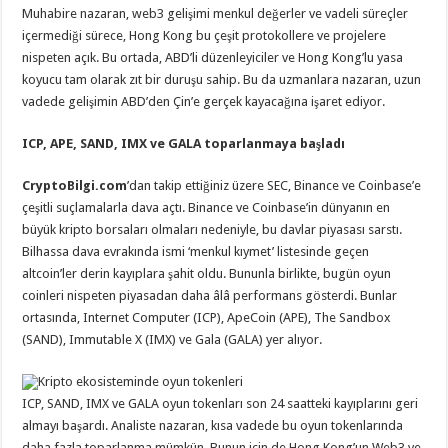
Muhabire nazaran, web3 gelişimi menkul değerler ve vadeli süreçler
içermediği sürece, Hong Kong bu çeşit protokollere ve projelere
nispeten açık. Bu ortada, ABD’li düzenleyiciler ve Hong Kong’lu yasa
koyucu tam olarak zıt bir duruşu sahip. Bu da uzmanlara nazaran, uzun
vadede gelişimin ABD’den Çin’e gerçek kayacağına işaret ediyor.
ICP, APE, SAND, IMX ve GALA toparlanmaya başladı
CryptoBilgi.com
’dan takip ettiğiniz üzere SEC, Binance ve Coinbase’e
çeşitli suçlamalarla dava açtı. Binance ve Coinbase’in dünyanın en
büyük kripto borsaları olmaları nedeniyle, bu davlar piyasası sarstı.
Bilhassa dava evrakında ismi ‘menkul kıymet’ listesinde geçen
altcoin’ler derin kayıplara şahit oldu. Bununla birlikte, bugün oyun
coinleri nispeten piyasadan daha âlâ performans gösterdi. Bunlar
ortasında, Internet Computer (ICP), ApeCoin (APE), The Sandbox
(SAND), Immutable X (IMX) ve Gala (GALA) yer alıyor.
Kripto ekosisteminde oyun tokenleri
ICP, SAND, IMX ve GALA oyun tokenları son 24 saatteki kayıplarını geri
almayı başardı. Analiste nazaran, kısa vadede bu oyun tokenlarında
daha fazla toparlanma mümkün. Bunun için de Hong Kong’un Web3 ve