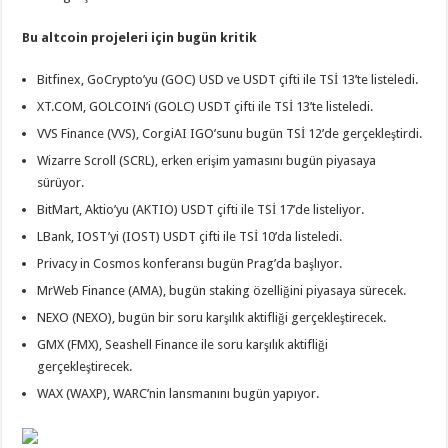
Bu altcoin projeleri için bugün kritik
Bitfinex, GoCrypto’yu (GOC) USD ve USDT çifti ile TSİ 13’te listeledi.
XT.COM, GOLCOIN’i (GOLC) USDT çifti ile TSİ 13’te listeledi.
VVS Finance (VVS), CorgiAI IGO’sunu bugün TSİ 12’de gerçekleştirdi.
Wizarre Scroll (SCRL), erken erişim yamasını bugün piyasaya
sürüyor.
BitMart, Aktio’yu (AKTIO) USDT çifti ile TSİ 17’de listeliyor.
LBank, IOST’yi (IOST) USDT çifti ile TSİ 10’da listeledi.
Privacy in Cosmos konferansı bugün Prag’da başlıyor.
MrWeb Finance (AMA), bugün staking özelliğini piyasaya sürecek.
NEXO (NEXO), bugün bir soru karşılık aktifliği gerçekleştirecek.
GMX (FMX), Seashell Finance ile soru karşılık aktifliği
gerçekleştirecek.
WAX (WAXP), WARC’nin lansmanını bugün yapıyor.