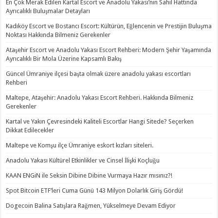
En Çok Merak Edilen Kartal Escort ve Anadolu Yakası’nın Sahil Hattında
Ayrıcalıklı Buluşmalar Detayları
Kadıköy Escort ve Bostancı Escort: Kültürün, Eğlencenin ve Prestijin Buluşma
Noktası Hakkında Bilmeniz Gerekenler
Ataşehir Escort ve Anadolu Yakası Escort Rehberi: Modern Şehir Yaşamında
Ayrıcalıklı Bir Mola Üzerine Kapsamlı Bakış
Güncel Ümraniye ilçesi başta olmak üzere anadolu yakası escortları
Rehberi
Maltepe, Ataşehir: Anadolu Yakası Escort Rehberi. Hakkında Bilmeniz
Gerekenler
Kartal ve Yakın Çevresindeki Kaliteli Escortlar Hangi Sitede? Seçerken
Dikkat Edilecekler
Maltepe ve Komşu ilçe Ümraniye eskort kızları siteleri.
Anadolu Yakası Kültürel Etkinlikler ve Cinsel İlişki Koçluğu
KAAN ENGiN ile Seksin Dibine Dibine Vurmaya Hazır mısınız?!
Spot Bitcoin ETF’leri Cuma Günü 143 Milyon Dolarlık Giriş Gördü!
Dogecoin Balina Satışlara Rağmen, Yükselmeye Devam Ediyor