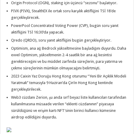
Origin Protocol (OGN), staking için üçüncü “sezonu” başlatıyor.
PIVX (PIVX), StealthEX ile ortak soru karşılık aktifliğini TSİ 18’de
gerçekleştirecek.
PowerPool Concentrated Voting Power (CVP), bugün soru yanıt
aktifliğini TSİ 16:30’da yapacak.
Qredo (QRDO), soru yanıt aktifliğini bugün gerçekleştiriyor.
Optimism, ana ağ Bedrock yükseltmesine başladığını duyurdu. Daha
evvel Optimism, yükseltmenin 2-4 saatlik bir ana ağ kesintisi
gerektireceğini ve bu müddet zarfında süreçlerin, para yatırma ve
çekme süreçlerinin mümkün olmayacağını belirtmişti.
2023 Caixin Yaz Doruğu Hong Kong oturumu “Yeni Bir Açıklık Modeli
Yaratmak” temasıyla 9 Haziran’da Çin’in Hong Kong kentinde
gerçekleştirilecek.
Web3 cüzdanı Zerion, şu anda sırf beyaz liste kullanıcıları tarafından
kullanılmasına müsaade verilen “eklenti cüzdanının” piyasaya
sürüldüğünü ve erişim kartı NFT’sinin birinci kullanıcı kümesine
airdrop edildiğini duyurdu.