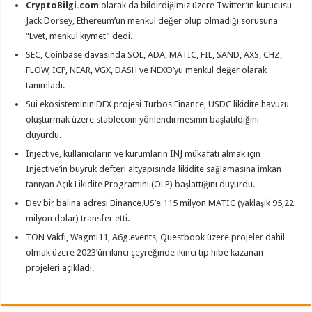
CryptoBilgi.com
olarak da bildirdiğimiz üzere Twitter’ın kurucusu
Jack Dorsey, Ethereum’un menkul değer olup olmadığı sorusuna
“Evet, menkul kıymet” dedi.
SEC, Coinbase davasında SOL, ADA, MATIC, FIL, SAND, AXS, CHZ,
FLOW, ICP, NEAR, VGX, DASH ve NEXO’yu menkul değer olarak
tanımladı.
Sui ekosisteminin DEX projesi Turbos Finance, USDC likidite havuzu
oluşturmak üzere stablecoin yönlendirmesinin başlatıldığını
duyurdu.
Injective, kullanıcıların ve kurumların INJ mükafatı almak için
Injective’in buyruk defteri altyapısında likidite sağlamasına imkan
tanıyan Açık Likidite Programını (OLP) başlattığını duyurdu.
Dev bir balina adresi Binance.US’e 115 milyon MATIC (yaklaşık 95,22
milyon dolar) transfer etti.
TON Vakfı, Wagmi11, A6g.events, Questbook üzere projeler dahil
olmak üzere 2023’ün ikinci çeyreğinde ikinci tıp hibe kazanan
projeleri açıkladı.