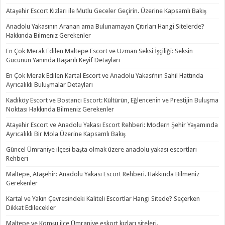
Ataşehir Escort Kızları ile Mutlu Geceler Geçirin. Üzerine Kapsamlı Bakış
Anadolu Yakasının Aranan ama Bulunamayan Çıtırları Hangi Sitelerde?
Hakkında Bilmeniz Gerekenler
En Çok Merak Edilen Maltepe Escort ve Uzman Seksi İşçiliği: Seksin
Gücünün Yanında Başarılı Keyif Detayları
En Çok Merak Edilen Kartal Escort ve Anadolu Yakası’nın Sahil Hattında
Ayrıcalıklı Buluşmalar Detayları
Kadıköy Escort ve Bostancı Escort: Kültürün, Eğlencenin ve Prestijin Buluşma
Noktası Hakkında Bilmeniz Gerekenler
Ataşehir Escort ve Anadolu Yakası Escort Rehberi: Modern Şehir Yaşamında
Ayrıcalıklı Bir Mola Üzerine Kapsamlı Bakış
Güncel Ümraniye ilçesi başta olmak üzere anadolu yakası escortları
Rehberi
Maltepe, Ataşehir: Anadolu Yakası Escort Rehberi. Hakkında Bilmeniz
Gerekenler
Kartal ve Yakın Çevresindeki Kaliteli Escortlar Hangi Sitede? Seçerken
Dikkat Edilecekler
Maltepe ve Komşu ilçe Ümraniye eskort kızları siteleri.