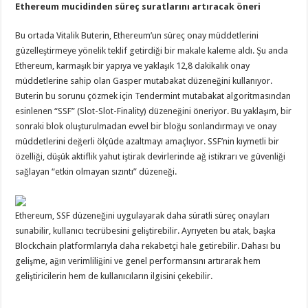
Ethereum mucidinden süreç suratlarını artıracak öneri
Bu ortada Vitalik Buterin, Ethereum’un süreç onay müddetlerini
güzelleştirmeye yönelik teklif getirdiği bir makale kaleme aldı. Şu anda
Ethereum, karmaşık bir yapıya ve yaklaşık 12,8 dakikalık onay
müddetlerine sahip olan Gasper mutabakat düzeneğini kullanıyor.
Buterin bu sorunu çözmek için Tendermint mutabakat algoritmasından
esinlenen “SSF” (Slot-Slot-Finality) düzeneğini öneriyor. Bu yaklaşım, bir
sonraki blok oluşturulmadan evvel bir bloğu sonlandırmayı ve onay
müddetlerini değerli ölçüde azaltmayı amaçlıyor. SSF’nin kıymetli bir
özelliği, düşük aktiflik yahut iştirak devirlerinde ağ istikrarı ve güvenliği
sağlayan “etkin olmayan sızıntı” düzeneği.
Ethereum, SSF düzeneğini uygulayarak daha süratli süreç onayları
sunabilir, kullanıcı tecrübesini geliştirebilir. Ayrıyeten bu atak, başka
Blockchain platformlarıyla daha rekabetçi hale getirebilir. Dahası bu
gelişme, ağın verimliliğini ve genel performansını artırarak hem
geliştiricilerin hem de kullanıcıların ilgisini çekebilir.