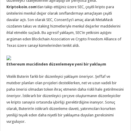
düzenleyici faaliyetlerinin ağırlaştığı bir periyotta geldi.
Kriptokoin.com
’dan takip ettiğiniz üzere SEC, çeşitli kripto para
ünitelerini menkul değer olarak sınıflandırmayı amaçlayan çeşitli
davalar açtı. Son olarak SEC, ConsenSys’i amaç alarak MetaMask
cüzdanını takas ve staking hizmetleriyle menkul değerler maddelerini
ihlal etmekle suçladı. Bu agresif yaklaşım, SEC’in yetkisini aştığını
argüman eden Blockchain Association ve Crypto Freedom Alliance of
Texas üzere sanayi kümelerinden tenkit aldı.
Ethereum mucidinden düzenlemeye yeni bir yaklaşım
Vitelik Buterin farklı bir düzenleyici yaklaşım öneriyor. Şeffaf ve
muteber planları olan projeleri desteklerken, net ve uzun vadeli bir
paha önerisi olmadan token ihraç etmenin daha riskli hale getirilmesini
öneriyor. İstikrarlı bir düzenleyici çerçeve oluşturmanın düzenleyiciler
ve kripto sanayisi ortasında işbirliği gerektirdiğine inanıyor. Sonuç
olarak, Buterin’in istikrarlı düzenleme daveti, yatırımcıları korurken
yeniliği teşvik eden daha niyetli bir yaklaşıma duyulan gereksinimi
vurguluyor.