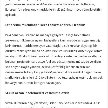
gelişmesine müsaade verdiğini ileri sürdü. Bir öteki yerde Buterin,
Ethereum’un süreç onay müddetlerini düzgünleştirmeye yönelik teklifini
açıkladı.
Ethereum mucidinden sert tenkit: Anarko-Tiranlık!
Peki, “Anarko-Tiranlık” ne manaya geliyor? Basitçe tabir etmek
gerekirse, hükümetin ziyanlı faaliyetlere karşı maddeleri uygulamadığı
lakin dürüst, maddelere uyan vatandaşlara çok kurallar dayattığı bir
durumu tanımlıyor. Bu da baş karıştırıcı ve kusurlu bir düzenleyici ortam
yaratıyor. Vitalik Buterin, mevcut düzenleyici sistemin meçhul vaatlerde
bulunan projelerin serbestçe faaliyet göstermesine müsaade verdiğini
söz ediyor. Başka yandan, açık ve şeffaf bilgiler sunanların katı
düzenlemelerle karşı karşıya kaldığına ve çoklukla menkul değer olarak
sınıflandırıldığını ileri sürüyor. Buterin, bu tutarsızlığın kesimdeki gerçek
inovasyonun cüretini kırdığını savunuyor.
SEC’in artan incelemeleri ve kesime etkisi
Vitalik Buterin’in değişim daveti, Lider Gary Gensler idaresindeki SEC’in