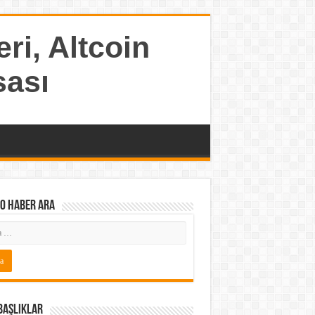
ri, Altcoin
sası
o Haber ARA
Başlıklar