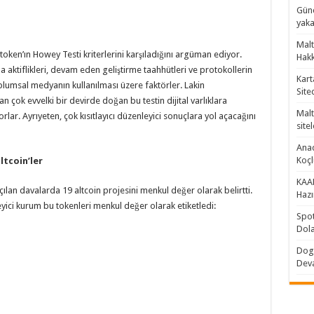
Günc
yaka
Malt
ken’ın Howey Testi kriterlerini karşıladığını argüman ediyor.
Hakk
a aktiflikleri, devam eden geliştirme taahhütleri ve protokollerin
Kart
toplumsal medyanın kullanılması üzere faktörler. Lakin
Site
an çok evvelki bir devirde doğan bu testin dijital varlıklara
Malt
ar. Ayrıyeten, çok kısıtlayıcı düzenleyici sonuçlara yol açacağını
sitel
Anad
Koç
ltcoin’ler
KAAN
ılan davalarda 19 altcoin projesini menkul değer olarak belirtti.
Hazı
yici kurum bu tokenleri menkul değer olarak etiketledi:
Spot
Dola
Doge
Dev