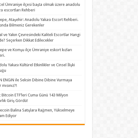
el Ümraniye ilçesi başta olmak üzere anadolu
sı escortları Rehberi
epe, Ataşehir: Anadolu Yakası Escort Rehberi.
ında Bilmeniz Gerekenler
al ve Yakın Çevresindeki Kaliteli Escortlar Hangi
de? Seçerken Dikkat Edilecekler
epe ve Komşu ilçe Ümraniye eskort kızları
eri.
olu Yakası Kültürel Etkinlikler ve Cinsel İlişki
luğu
 ENGiN ile Seksin Dibine Dibine Vurmaya
r mısınız?!
 Bitcoin ETF’leri Cuma Günü 143 Milyon
rlık Giriş Gördü!
coin Balina Satışlara Rağmen, Yükselmeye
am Ediyor