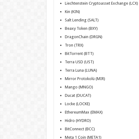
Liechtenstein Cryptoasset Exchange (LCX)
Kin (KIN)
Salt Lending (SALT)
Beaxy Token (BXY)
DragonChain (DRGN)
Tron (TRX)
BitTorrent (BTT)
Terra USD (UST)
Terra Luna (LUNA)
Mirror Protokolü (MIR)
Mango (MNGO)
Ducat (DUCAT)
Locke (LOCKE)
EthereumMax (EMAX)
Hidro (HYDRO)
BitConnect (BCC)
Meta 1 Coin (META1)