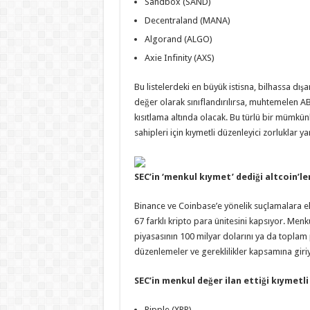
Sandbox (SAND)
Decentraland (MANA)
Algorand (ALGO)
Axie Infinity (AXS)
Bu listelerdeki en büyük istisna, bilhassa dı
değer olarak sınıflandırılırsa, muhtemelen AB
kısıtlama altında olacak. Bu türlü bir mümkünlü
sahipleri için kıymetli düzenleyici zorluklar y
SEC’in ‘menkul kıymet’ dediği altcoin’le
Binance ve Coinbase’e yönelik suçlamalara ek
67 farklı kripto para ünitesini kapsıyor. Menk
piyasasının 100 milyar dolarını ya da toplam
düzenlemeler ve gereklilikler kapsamına giri
SEC’in menkul değer ilan ettiği kıymetli
Ripple (XRP)