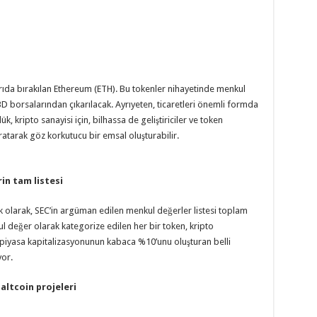
şarıda bırakılan Ethereum (ETH). Bu tokenler nihayetinde menkul
D borsalarından çıkarılacak. Ayrıyeten, ticaretleri önemli formda
k, kripto sanayisi için, bilhassa de geliştiriciler ve token
aratarak göz korkutucu bir emsal oluşturabilir.
rin tam listesi
 olarak, SEC’in argüman edilen menkul değerler listesi toplam
ul değer olarak kategorize edilen her bir token, kripto
 piyasa kapitalizasyonunun kabaca %10’unu oluşturan belli
yor.
 altcoin projeleri