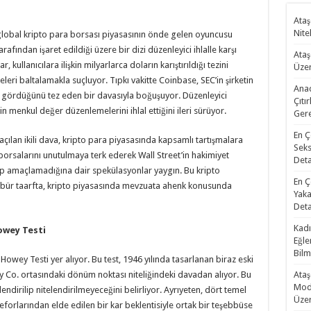
Ataş
Nite
, global kripto para borsası piyasasının önde gelen oyuncusu
ından işaret edildiği üzere bir dizi düzenleyici ihlalle karşı
Ataş
 kullanıcılara ilişkin milyarlarca doların karıştırıldığı tezini
Üzer
leri baltalamakla suçluyor. Tıpkı vakitte Coinbase, SEC’in şirketin
Anad
n gördüğünü tez eden bir davasıyla boğuşuyor. Düzenleyici
Çıtı
 menkul değer düzenlemelerini ihlal ettiğini ileri sürüyor.
Gere
En Ç
açılan ikili dava, kripto para piyasasında kapsamlı tartışmalara
Seks
borsalarını unutulmaya terk ederek Wall Street’in hakimiyet
Deta
yıp amaçlamadığına dair spekülasyonlar yaygın. Bu kripto
En Ç
. Öbür taarfta, kripto piyasasında mevzuata ahenk konusunda
Yaka
Deta
Kadı
Howey Testi
Eğle
Bilm
owey Testi yer alıyor. Bu test, 1946 yılında tasarlanan biraz eski
wey Co. ortasındaki dönüm noktası niteliğindeki davadan alıyor. Bu
Ataş
Mode
lendirilip nitelendirilmeyeceğini belirliyor. Ayrıyeten, dört temel
Üzer
 eforlarından elde edilen bir kar beklentisiyle ortak bir teşebbüse