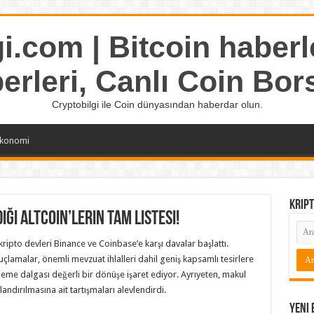
i.com | Bitcoin haberle
erleri, Canlı Coin Bor
Cryptobilgi ile Coin dünyasından haberdar olun.
konomi
Kript
iği Altcoin’lerin Tam Listesi!
ipto devleri Binance ve Coinbase’e karşı davalar başlattı.
lamalar, önemli mevzuat ihlalleri dahil geniş kapsamlı tesirlere
eleme dalgası değerli bir dönüşe işaret ediyor. Ayrıyeten, makul
andırılmasına ait tartışmaları alevlendirdi.
Yeni 