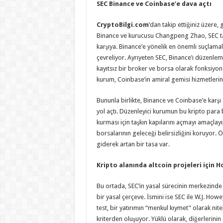
SEC Binance ve Coinbase’e dava açtı
CryptoBilgi.com
’dan takip ettiğiniz üzere
Binance ve kurucusu Changpeng Zhao, SEC taraf
karşıya. Binance’e yönelik en önemli suçlamalar,
çevreliyor. Ayrıyeten SEC, Binance’ı düzenleme
kayıtsız bir broker ve borsa olarak fonksiyo
kurum, Coinbase’in amiral gemisi hizmetlerinin
Bununla birlikte, Binance ve Coinbase’e karşı 
yol açtı. Düzenleyici kurumun bu kripto para 
kurması için taşkın kapılarını açmayı amaçla
borsalarının geleceği belirsizliğini koruyor
giderek artan bir tasa var.
Kripto alanında altcoin projeleri için 
Bu ortada, SEC’in yasal sürecinin merkezinde H
bir yasal çerçeve. İsmini ise SEC ile W.J. Ho
test, bir yatırımın “menkul kıymet” olarak nite
kriterden oluşuyor. Yüklü olarak, diğerlerinin