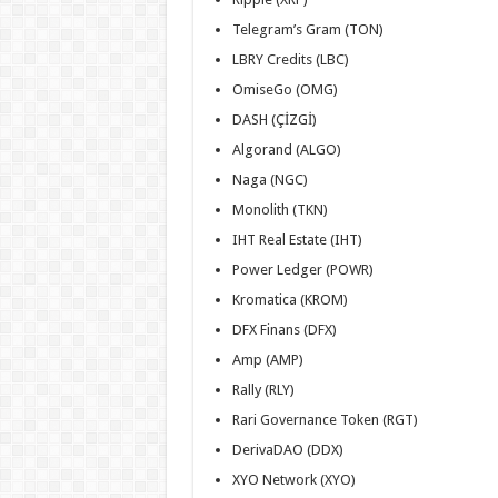
Telegram’s Gram (TON)
LBRY Credits (LBC)
OmiseGo (OMG)
DASH (ÇİZGİ)
Algorand (ALGO)
Naga (NGC)
Monolith (TKN)
IHT Real Estate (IHT)
Power Ledger (POWR)
Kromatica (KROM)
DFX Finans (DFX)
Amp (AMP)
Rally (RLY)
Rari Governance Token (RGT)
DerivaDAO (DDX)
XYO Network (XYO)