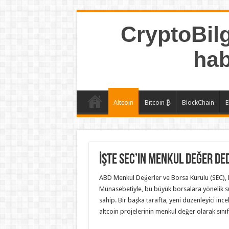
CryptoBilg
hab
Altcoin
Bitcoin ₿
BlockChain
E
İşte SEC’in Menkul Değer Ded
ABD Menkul Değerler ve Borsa Kurulu (SEC), kr
Münasebetiyle, bu büyük borsalara yönelik suç
sahip. Bir başka tarafta, yeni düzenleyici inc
altcoin projelerinin menkul değer olarak sınıfl