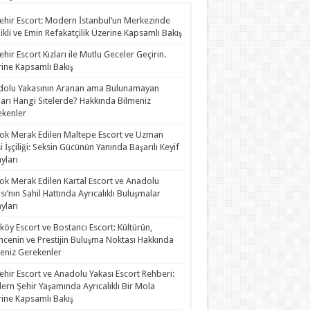
ehir Escort: Modern İstanbul’un Merkezinde
likli ve Emin Refakatçilik Üzerine Kapsamlı Bakış
ehir Escort Kızları ile Mutlu Geceler Geçirin.
ine Kapsamlı Bakış
olu Yakasının Aranan ama Bulunamayan
rları Hangi Sitelerde? Hakkında Bilmeniz
kenler
ok Merak Edilen Maltepe Escort ve Uzman
i İşçiliği: Seksin Gücünün Yanında Başarılı Keyif
yları
ok Merak Edilen Kartal Escort ve Anadolu
sı’nın Sahil Hattında Ayrıcalıklı Buluşmalar
yları
köy Escort ve Bostancı Escort: Kültürün,
ncenin ve Prestijin Buluşma Noktası Hakkında
eniz Gerekenler
ehir Escort ve Anadolu Yakası Escort Rehberi:
rn Şehir Yaşamında Ayrıcalıklı Bir Mola
ine Kapsamlı Bakış